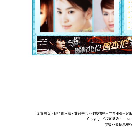
能正大光明
都要快乐噢
[圣诞节]
如意,快乐
[元旦]
看
断电。爱
你是我专
[元旦]
如
起；二是
离。水晶
[元旦]
当
泣，这痛
卖了。水
[春节]
风
颜！冬去
道一声平
[春节]
传
片叶子是
送你一棵
设置首页
-
搜狗输入法
-
支付中心
-
搜狐招聘
-
广告服务
-
客
Copyright © 2018 Sohu.com I
搜狐不良信息举