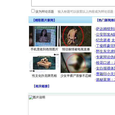
设为辩论话题
【精彩图片新闻】
【热门新闻推
·
萨达姆绞刑
·
公安部发A
·
纪念逝者
太
·
丁俊晖豪宅
手机竟收到色情图片
情侣偷情被电视直播
·
野生东北虎
·
专家辩论伪
·
校花口述：
·
女白领祼体
·
曹颖印小天
性文化扑克牌亮相
少女半裸尸首惨不忍睹
·
诡秘莫测：
【
相关链接
】
[圣诞节]