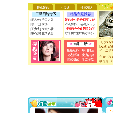
你太多，
要平安！
搜狐短信
小灵通
性感丽人
[圣诞节]
三星图铃专区
精品专题推荐
能正大光明
都要快乐噢
短信企业通秀百变功能
[周杰伦] 千里之外
[圣诞节]
浪漫情怀一起漫步音乐
[誓 言] 求佛
如意,快乐
同城约会今夜告别寂寞
[王力宏] 大城小爱
[元旦]
看
敢来挑战你的球技吗？
[王心凌] 花的嫁纱
断电。爱
你是我专
精彩生活
[元旦]
如
起；二是
星座运势
每日财运
离。水晶
花边新闻
魔鬼辞典
今日运程
[元旦]
当
情感测试
生活笑话
桃花运，
泣，这痛
卖了。水
[春节]
风
颜！冬去
道一声平
[春节]
传
片叶子是
送你一棵
[圣诞节]
你太多，
要平安！
[圣诞节]