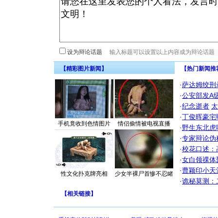
设为辩论话题
【精彩图片新闻】
【热门新闻推
·
萨达姆绞刑
·
公安部发A
·
纪念逝者
太
·
丁俊晖豪宅
手机竟收到色情图片
情侣偷情被电视直播
·
野生东北虎
·
专家辩论伪
·
校花口述：
·
女白领祼体
·
曹颖印小天
性文化扑克牌亮相
少女半裸尸首惨不忍睹
·
诡秘莫测：
【
相关链接
】