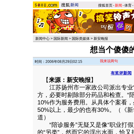
搜狐首页
-
新闻
-
体育
-
新闻中心
>
国际新闻
>
国际类媒体
>
新安晚报
想当个傻傻
我来说两句
时间：2006年08月29日02:15
有奖评新闻
【
来源：新安晚报
】
江苏扬州市一家政公司派出专业“
方，必要时剔除部分药品和检查。“
10%作为服务费用。从具体个案看
50%以上，最少的也有30%。（《新
道）
“陪诊服务”无疑又是像“职业打假
的“另类”，然而它的浮出水面，恰