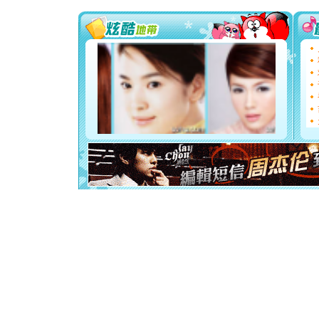
[圣诞节]
你太多，
要平安！
[圣诞节]
能正大光明
都要快乐噢
[圣诞节]
如意,快乐
[元旦]
看
断电。爱
你是我专
[元旦]
如
起；二是
离。水晶
[元旦]
当
泣，这痛
卖了。水
[春节]
风
颜！冬去
道一声平
[春节]
传
片叶子是
送你一棵