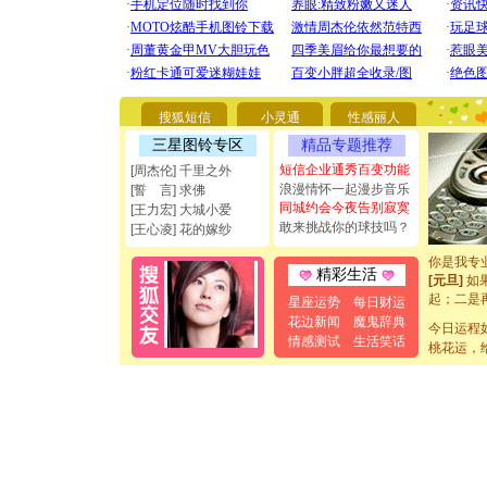
[圣诞节]
你太多，
要平安！
搜狐短信
小灵通
性感丽人
[圣诞节]
三星图铃专区
精品专题推荐
能正大光明
都要快乐噢
短信企业通秀百变功能
[周杰伦] 千里之外
[圣诞节]
浪漫情怀一起漫步音乐
[誓 言] 求佛
如意,快乐
同城约会今夜告别寂寞
[王力宏] 大城小爱
[元旦]
看
敢来挑战你的球技吗？
[王心凌] 花的嫁纱
断电。爱
你是我专
精彩生活
[元旦]
如
起；二是
星座运势
每日财运
离。水晶
花边新闻
魔鬼辞典
[元旦]
今日运程
当
情感测试
生活笑话
泣，这痛
桃花运，
卖了。水
[春节]
风
颜！冬去
道一声平
[春节]
传
片叶子是
送你一棵