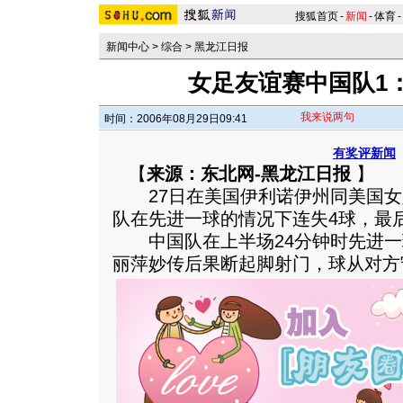
搜狐首页
-
新闻
-
体育
-
新闻中心
>
综合
>
黑龙江日报
女足友谊赛中国队1
我来说两句
时间：2006年08月29日09:41
有奖评新闻
【
来源：东北网-黑龙江日报
】
27日在美国伊利诺伊州同美国女
队在先进一球的情况下连失4球，最后
中国队在上半场24分钟时先进一
丽萍妙传后果断起脚射门，球从对方