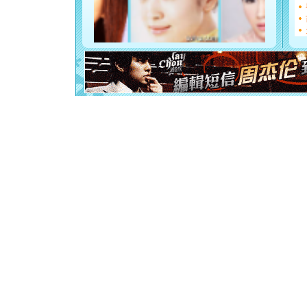
如意,快乐
[元旦]
看
断电。爱
你是我专
[元旦]
如
起；二是
离。水晶
[元旦]
当
泣，这痛
卖了。水
[春节]
风
颜！冬去
道一声平
[春节]
传
片叶子是
送你一棵