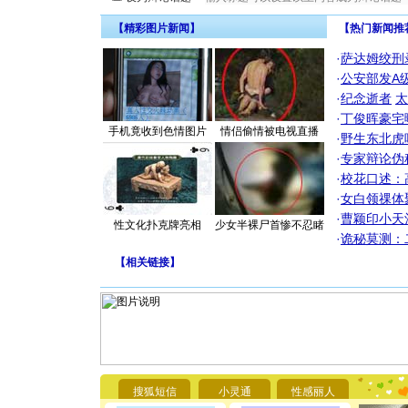
【精彩图片新闻】
【热门新闻推
·
萨达姆绞刑
·
公安部发A
·
纪念逝者
太
·
丁俊晖豪宅
手机竟收到色情图片
情侣偷情被电视直播
·
野生东北虎
·
专家辩论伪
·
校花口述：
·
女白领祼体
·
曹颖印小天
性文化扑克牌亮相
少女半裸尸首惨不忍睹
·
诡秘莫测：
【
相关链接
】
[圣诞节]
你太多，
搜狐短信
小灵通
性感丽人
要平安！