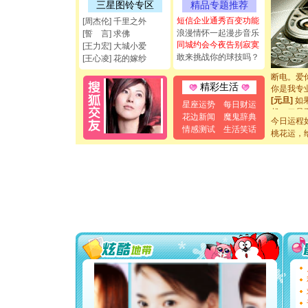
[圣诞节]
三星图铃专区
精品专题推荐
能正大光明
短信企业通秀百变功能
[周杰伦] 千里之外
都要快乐噢
浪漫情怀一起漫步音乐
[誓 言] 求佛
[圣诞节]
同城约会今夜告别寂寞
[王力宏] 大城小爱
如意,快乐
敢来挑战你的球技吗？
[王心凌] 花的嫁纱
[元旦]
看
断电。爱
你是我专
精彩生活
[元旦]
如
星座运势
每日财运
起；二是
花边新闻
魔鬼辞典
离。水晶
今日运程
情感测试
生活笑话
[元旦]
当
桃花运，
泣，这痛
卖了。水
[春节]
风
颜！冬去
道一声平
[春节]
传
片叶子是
送你一棵
[圣诞节]
你太多，
要平安！
[圣诞节]
能正大光明
都要快乐噢
[圣诞节]