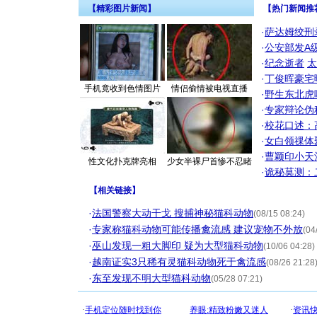
【精彩图片新闻】
【热门新闻推
·
萨达姆绞刑
·
公安部发A
·
纪念逝者
太
·
丁俊晖豪宅
手机竟收到色情图片
情侣偷情被电视直播
·
野生东北虎
·
专家辩论伪
·
校花口述：
·
女白领祼体
·
曹颖印小天
性文化扑克牌亮相
少女半裸尸首惨不忍睹
·
诡秘莫测：
【
相关链接
】
·
法国警察大动干戈 搜捕神秘猫科动物
(08/15 08:24)
·
专家称猫科动物可能传播禽流感 建议宠物不外放
(04
·
巫山发现一粗大脚印 疑为大型猫科动物
(10/06 04:28)
·
越南证实3只稀有灵猫科动物死于禽流感
(08/26 21:28
·
东至发现不明大型猫科动物
(05/28 07:21)