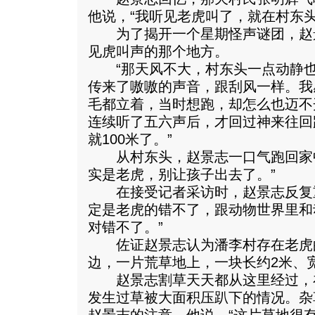
他说，“我听见老虎叫了，就在村东头
为了揭开一个星期怪声谜团，赵
见虎叫声的那个地方。
“那天风不大，村东头一点动静也
传来了嗷嗷的声音，跟刮风一样。我
毛都立着，当时想跑，却怎么也迈不
连续听了五六声后，才回过神来往回
就100米了。”
从村东头，赵景志一口气跑回家中
实是老虎，别让孩子出去了。”
在接受记者采访时，赵景志反复重
定是老虎的错不了，跟动物世界里和
对错不了。”
佐证赵景志认为潘李村存在老虎
边，一片荒草地上，一块长约2米、宽
赵景志割草天天都从这里经过，
发生过草被大面积压趴下的情况。杂