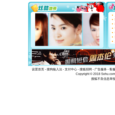
[圣诞节]
你太多，
要平安！
[圣诞节]
能正大光明
都要快乐噢
[圣诞节]
如意,快乐
[元旦]
看
断电。爱
你是我专
[元旦]
如
起；二是
离。水晶
[元旦]
当
泣，这痛
设置首页
-
搜狗输入法
-
支付中心
-
搜狐招聘
-
广告服务
-
客
卖了。水
Copyright © 2018 Sohu.com I
[春节]
风
搜狐不良信息举
颜！冬去
道一声平
[春节]
传
片叶子是
送你一棵