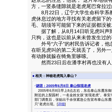
赵景志的注意，他说，“这片草地很
方，一竖条缝隙就是老虎尾巴耷拉过
8月22日，辽宁大学生命科学系
虎休息过的地方寻找有关老虎留下的
毛、胡须等可能留下来的证据都没被
据了解，从8月14日听见虎叫声到
只狗，这也是以前从来未曾发生过的
外号“六子”的村民告诉记者，他
在听见虎叫的第二天就丢了，另外一
有动静就躲在犄角里哆嗦。
然而23日后在潘李村再也没有人
相关：神秘老虎闯入泰山？
■
·
谜团：2005年6月8日 泰山惊现老虎
2005年6月8日早上8点左右，东岳泰山东麓东
附近的上梨园村，一名金姓女孩“发现老虎”。泰安
部门调查后，张贴出千余张紧急公告宣布泰山东麓
只”老虎出现。[
详细
]