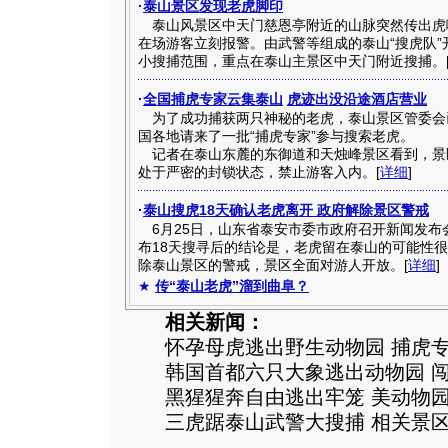
·
泰山景区发现老虎脚印
泰山风景区中天门慈恩亭附近的山脉突然传出虎
在场游客立刻报警。由武警等组成的泰山“搜虎队”
小搜捕范围，重点在泰山主景区中天门附近搜捕。
·
全国捕虎专家云集泰山
虎迹出没沿途酒店营业
为了成功捕获两只神秘的老虎，泰山景区管委会
国各地请来了一批“捕虎专家”参与搜索老虎。
记者在泰山东麓的东御道和天烛峰景区看到，景
处于严密的封锁状态，禁止游客入内。[
详细
]
·
泰山搜虎18天确认老虎离开 政府解除景区警戒
6月25日，山东省泰安市委市政府召开新闻发布
布18天搜寻后的结论是，老虎留在泰山的可能性
除泰山景区的警戒，景区全面对游人开放。[
详细
]
★
传“泰山老虎”溜到曲阜？
相关新闻：
怀孕母虎逃出野生动物园 捕虎专
韩国首都六只大象逃出动物园 
黑猩猩奔自由逃出牢笼 美动物
三虎踞泰山武警大搜捕 相关景区