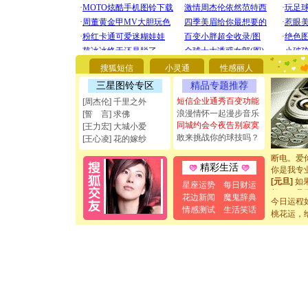
[圣诞节]
你太多，
搜狐短信
小灵通
性感丽人
要平安！
[圣诞节]
三星图铃专区
精品专题推荐
能正大光明
短信企业通秀百变功能
[周杰伦] 千里之外
都要快乐噢
浪漫情怀一起漫步音乐
[誓 言] 求佛
[圣诞节]
同城约会今夜告别寂寞
[王力宏] 大城小爱
如意,快乐
敢来挑战你的球技吗？
[王心凌] 花的嫁纱
[元旦]
看
断电。爱
你是我专
精彩生活
[元旦]
如
星座运势
每日财运
起；二是
花边新闻
魔鬼辞典
离。水晶
今日运程
[元旦]
当
情感测试
生活笑话
桃花运，
泣，这痛
卖了。水
[春节]
风
颜！冬去
道一声平
[春节]
传
片叶子是
送你一棵