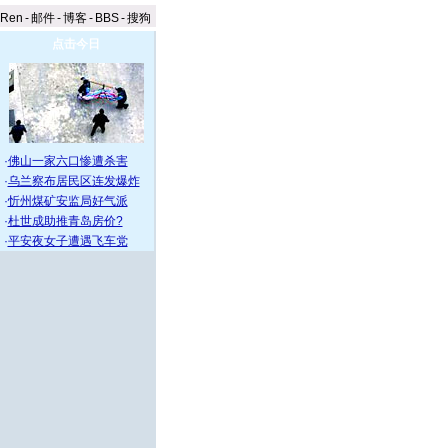
aRen
-
邮件
-
博客
-
BBS
-
搜狗
点击今日
·
佛山一家六口惨遭杀害
·
乌兰察布居民区连发爆炸
·
忻州煤矿安监局好气派
·
杜世成助推青岛房价?
·
平安夜女子遭遇飞车党