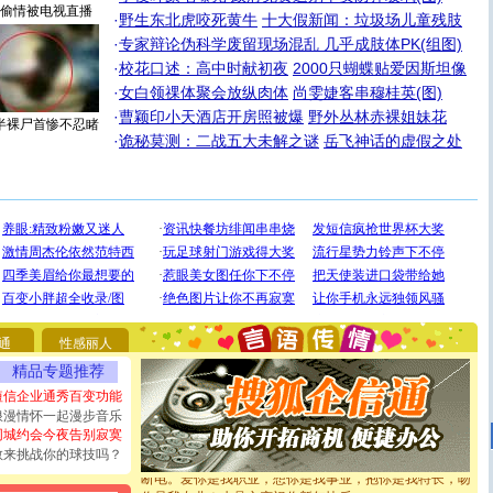
偷情被电视直播
·
野生东北虎咬死黄牛
十大假新闻：垃圾场儿童残肢
·
专家辩论伪科学废留现场混乱 几乎成肢体PK(组图)
·
校花口述：高中时献初夜
2000只蝴蝶贴爱因斯坦像
·
女白领祼体聚会放纵肉体
尚雯婕客串穆桂英(图)
·
曹颖印小天酒店开房照被爆
野外丛林赤裸姐妹花
半裸尸首惨不忍睹
·
诡秘莫测：二战五大未解之谜
岳飞神话的虚假之处
[圣诞节]
圣诞节到了，想想没什么送给你的，又不打算给
你太多，只有给你五千万：千万快乐！千万要健康！千万
要平安！千万要知足！千万不要忘记我！
通
性感丽人
[圣诞节]
不只这样的日子才会想起你,而是这样的日子才
精品专题推荐
能正大光明地骚扰你,告诉你,圣诞要快乐!新年要快乐!天天
都要快乐噢!
短信企业通秀百变功能
[圣诞节]
奉上一颗祝福的心,在这个特别的日子里,愿幸福,
浪漫情怀一起漫步音乐
如意,快乐,鲜花,一切美好的祝愿与你同在.圣诞快乐!
同城约会今夜告别寂寞
[元旦]
看到你我会触电；看不到你我要充电；没有你我会
敢来挑战你的球技吗？
断电。爱你是我职业，想你是我事业，抱你是我特长，吻
你是我专业！水晶之恋祝你新年快乐