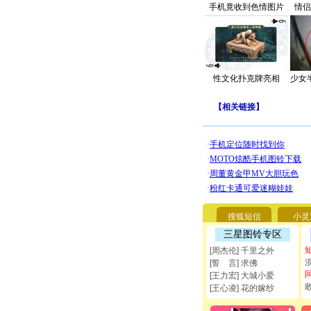
手机竟收到色情图片
情侣
性文化扑克牌亮相
少女
【
相关链接
】
搜狐短信
小灵
三星图铃专区
[周杰伦] 千里之外
[誓 言] 求佛
[王力宏] 大城小爱
[王心凌] 花的嫁纱