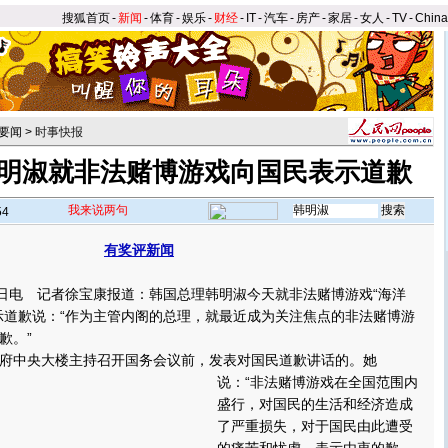
搜狐首页
-
新闻
-
体育
-
娱乐
-
财经
-
IT
-
汽车
-
房产
-
家居
-
女人
-
TV
-
Chin
要闻
>
时事快报
明淑就非法赌博游戏向国民表示道歉
我来说两句
54
有奖评新闻
电 记者徐宝康报道：韩国总理韩明淑今天就非法赌博游戏“海洋
示道歉说：“作为主管内阁的总理，就最近成为关注焦点的非法赌博游
歉。”
中央大楼主持召开国务会议前，发表对国民道歉讲话的。
她
说：“非法赌博游戏在全国范围内
盛行，对国民的生活和经济造成
了严重损失，对于国民由此遭受