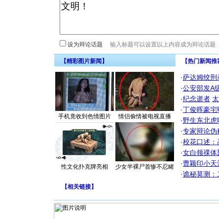
设为辩论话题
【精彩图片新闻】
【热门新闻推
·
萨达姆绞刑
·
公安部发A
·
纪念逝者
太
·
丁俊晖豪宅
手机竟收到色情图片
情侣偷情被电视直播
·
野生东北虎
·
专家辩论伪
·
校花口述：
·
女白领祼体
·
曹颖印小天
性文化扑克牌亮相
少女半裸尸首惨不忍睹
·
诡秘莫测：
【
相关链接
】