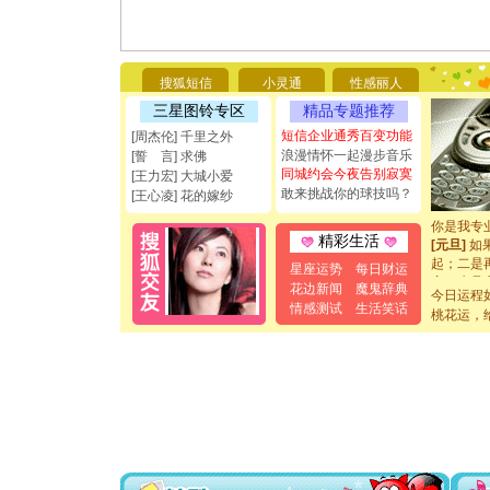
[圣诞节]
你太多，
要平安！
搜狐短信
小灵通
性感丽人
[圣诞节]
能正大光明
三星图铃专区
精品专题推荐
都要快乐噢
短信企业通秀百变功能
[周杰伦] 千里之外
[圣诞节]
浪漫情怀一起漫步音乐
[誓 言] 求佛
如意,快乐
同城约会今夜告别寂寞
[王力宏] 大城小爱
[元旦]
看
敢来挑战你的球技吗？
[王心凌] 花的嫁纱
断电。爱
你是我专
[元旦]
如
精彩生活
起；二是
星座运势
每日财运
离。水晶
花边新闻
魔鬼辞典
[元旦]
当
今日运程
情感测试
生活笑话
泣，这痛
桃花运，
卖了。水
[春节]
风
颜！冬去
道一声平
[春节]
传
片叶子是
送你一棵
[圣诞节]
你太多，