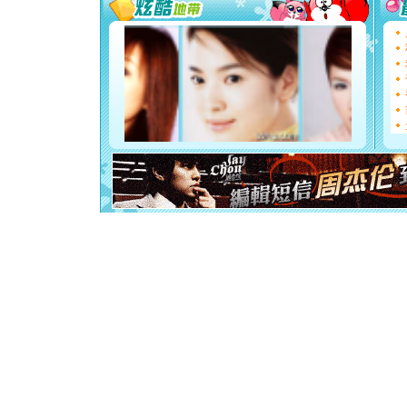
要平安！
[圣诞节]
能正大光明
都要快乐噢
[圣诞节]
如意,快乐
[元旦]
看
断电。爱
你是我专
[元旦]
如
起；二是
离。水晶
[元旦]
当
泣，这痛
卖了。水
[春节]
风
颜！冬去
道一声平
[春节]
传
片叶子是
送你一棵