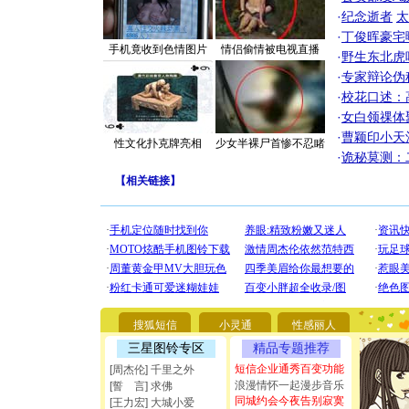
·
纪念逝者
太
·
丁俊晖豪宅
手机竟收到色情图片
情侣偷情被电视直播
·
野生东北虎
·
专家辩论伪
·
校花口述：
·
女白领祼体
·
曹颖印小天
性文化扑克牌亮相
少女半裸尸首惨不忍睹
·
诡秘莫测：
【
相关链接
】
[圣诞节]
你太多，
要平安！
搜狐短信
小灵通
性感丽人
[圣诞节]
三星图铃专区
精品专题推荐
能正大光明
都要快乐噢
短信企业通秀百变功能
[周杰伦] 千里之外
[圣诞节]
浪漫情怀一起漫步音乐
[誓 言] 求佛
如意,快乐
同城约会今夜告别寂寞
[王力宏] 大城小爱