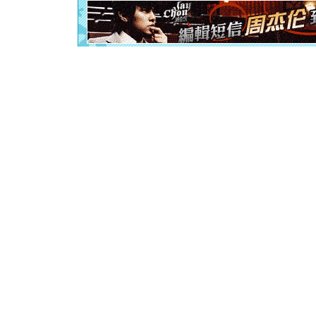
起；二是
离。水晶
[元旦]
当
泣，这痛
卖了。水
[春节]
风
颜！冬去
道一声平
[春节]
传
片叶子是
送你一棵