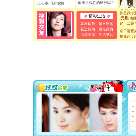
[元旦]
看
敢来挑战你的球技吗？
[王心凌] 花的嫁纱
断电。爱
你是我专
精彩生活
[元旦]
如
起；二是
星座运势
每日财运
离。水晶
花边新闻
魔鬼辞典
今日运程
[元旦]
当
情感测试
生活笑话
桃花运，
泣，这痛
卖了。水
[春节]
风
颜！冬去
道一声平
[春节]
传
片叶子是
送你一棵
[圣诞节]
你太多，
要平安！
[圣诞节]
能正大光明
都要快乐噢
[圣诞节]
如意,快乐
[元旦]
看
断电。爱
你是我专
[元旦]
如