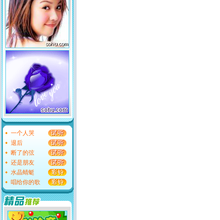
一个人哭
退后
断了的弦
还是朋友
水晶蜻蜓
唱给你的歌