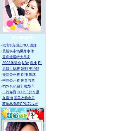
频道精彩推荐
·
俄客机坠毁170人遇难
·
莫斯科市场爆炸事件
·
重庆遭遇特大旱灾
·
2008奥运会
NBA
科比
F1
·
男篮世锦赛
姚明
王治郅
·
美网公开赛
刘翔
篮球
·
中网公开赛
体育彩票
·
mpv
suv
跑车
微型车
·
一汽奔腾
2006广州车展
·
九寨沟
国美收购永乐
·
蔡依林身着CPU芯片衣