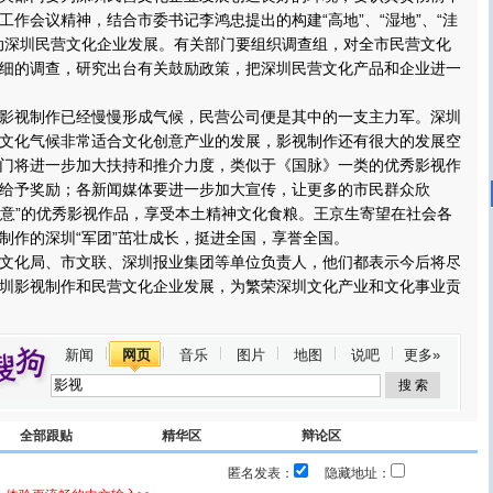
工作会议精神，结合市委书记李鸿忠提出的构建“高地”、“湿地”、“洼
动深圳民营文化企业发展。有关部门要组织调查组，对全市民营文化
细的调查，研究出台有关鼓励政策，把深圳民营文化产品和企业进一
视制作已经慢慢形成气候，民营公司便是其中的一支主力军。深圳
文化气候非常适合文化创意产业的发展，影视制作还有很大的发展空
门将进一步加大扶持和推介力度，类似于《国脉》一类的优秀影视作
给予奖励；各新闻媒体要进一步加大宣传，让更多的市民群众欣
圳创意”的优秀影视作品，享受本土精神文化食粮。王京生寄望在社会各
制作的深圳“军团”茁壮成长，挺进全国，享誉全国。
化局、市文联、深圳报业集团等单位负责人，他们都表示今后将尽
圳影视制作和民营文化企业发展，为繁荣深圳文化产业和文化事业贡
新闻
网页
音乐
图片
地图
说吧
更多»
全部跟贴
精华区
辩论区
匿名发表：
隐藏地址：