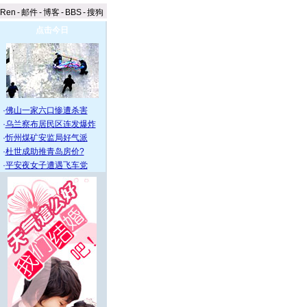
aRen
-
邮件
-
博客
-
BBS
-
搜狗
点击今日
·
佛山一家六口惨遭杀害
·
乌兰察布居民区连发爆炸
·
忻州煤矿安监局好气派
·
杜世成助推青岛房价?
·
平安夜女子遭遇飞车党