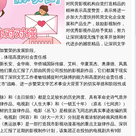
对民营影视机构自觉打造精品的
精神表示高度赞赏，表示将进一
步加大力度扶持民营文化企业发
展和产品生产，鼓励影视制作，
对优秀影视作品给予奖励，努力
让深圳涌现无愧于改革开放和时
代进步的撼世精品，让深圳文学
加繁荣的发展阶段。
体现高度的社会责任感
长安、金华南、华侨城国际传媒、艾科、华夏英杰、奥康德、凤凰
他们重点汇报了八部由民营公司投拍的影视剧作品，它们都属于现实
现了深圳文艺工作者敏锐捕捉时代脉搏的能力和高度的社会责任感，
立市”战略、进一步繁荣文学艺术事业大背景下的切实举措和阶段性成
》和《去日留痕》都是立足较长的历史跨度、具有革命史诗气质并
律作品。电视剧《人生大事》和《一锁五十年》（原名《七间房》）
材的主旋律作品。电影《丛飞》是根据丛飞同志的真实事迹改编的英
。电视剧《阿容》和《好大一片天》分别是有着浓郁的岭南风情和本
《奥运故事》是一部打造我市影视动漫基地的重点主旋律作品。深圳
上汇报了近期的影视制作计划，该集团正在投拍的电视剧共有9部