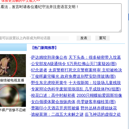
，体验更流畅的中文输入>>
【热门新闻推荐】
·
萨达姆绞刑录像公布
天下头条：很多秘密带入坟墓
·
公安部发A级通缉令 5万悬红佛山灭门案疑凶(图)
·
纪念逝者
太原警察打死北京警察案终审 主犯被枪决
·
丁俊晖豪宅曝光 政府免费送别墅安防弹玻璃(图)
偷情被电视直播
·
野生东北虎咬死黄牛
十大假新闻：垃圾场儿童残肢
·
专家辩论伪科学废留现场混乱 几乎成肢体PK(组图)
·
校花口述：高中时献初夜
2000只蝴蝶贴爱因斯坦像
·
女白领祼体聚会放纵肉体
尚雯婕客串穆桂英(图)
·
曹颖印小天酒店开房照被爆
野外丛林赤裸姐妹花
半裸尸首惨不忍睹
·
诡秘莫测：二战五大未解之谜
岳飞神话的虚假之处