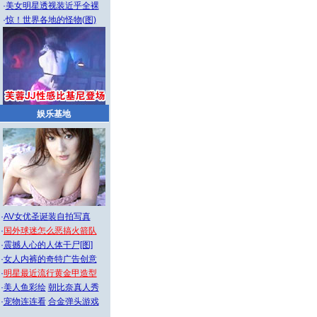
·
美女明星透视装近乎全裸
·
惊！世界各地的怪物(图)
娱乐基地
·
AV女优圣诞装自拍写真
·
国外球迷怎么恶搞火箭队
·
震撼人心的人体干尸[图]
·
女人内裤的奇特广告创意
·
明星最近流行黄金甲造型
·
美人鱼彩绘
朝比奈真人秀
·
宠物连连看
合金弹头游戏