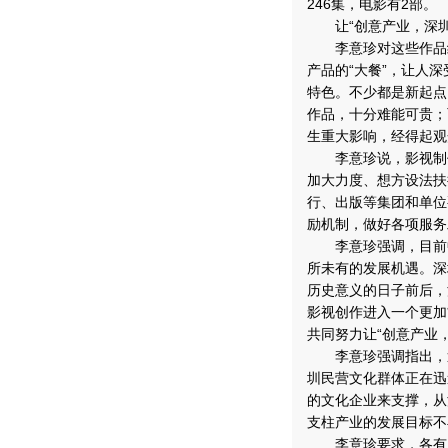
246集，电影有2部。
让“创意产业，深圳
李意珍对这些作品给
产品的“大餐”，让人
特色。不少都是新起点
作品，十分难能可贵；
生重大影响，经得起观
李意珍说，影视制作
加大力度、想方设法扶
行、出版等集团和单位
励机制，做好各项服务
李意珍强调，目前中
所未有的发展机遇。深
历史意义的日子前后，
影视创作进入一个更加
共同努力让“创意产业
李意珍强调指出，透
圳民营文化群体正在迅
的文化企业来支撑，从
支柱产业的发展目标不
李意珍要求，各有关