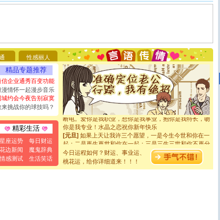
[圣诞节]
圣诞节到了，想想没什么送给你的，又不打算给
你太多，只有给你五千万：千万快乐！千万要健康！千万
要平安！千万要知足！千万不要忘记我！
通
性感丽人
[圣诞节]
不只这样的日子才会想起你,而是这样的日子才
精品专题推荐
能正大光明地骚扰你,告诉你,圣诞要快乐!新年要快乐!天天
都要快乐噢!
短信企业通秀百变功能
[圣诞节]
奉上一颗祝福的心,在这个特别的日子里,愿幸福,
浪漫情怀一起漫步音乐
如意,快乐,鲜花,一切美好的祝愿与你同在.圣诞快乐!
同城约会今夜告别寂寞
[元旦]
看到你我会触电；看不到你我要充电；没有你我会
敢来挑战你的球技吗？
断电。爱你是我职业，想你是我事业，抱你是我特长，吻
你是我专业！水晶之恋祝你新年快乐
精彩生活
[元旦]
如果上天让我许三个愿望，一是今生今世和你在一
起；二是再生再世和你在一起；三是三生三世和你不再分
星座运势
每日财运
离。水晶之恋祝你新年快乐
花边新闻
魔鬼辞典
今日运程如何？财运、事业运、
[元旦]
当我狠下心扭头离去那一刻，你在我身后无助地哭
情感测试
生活笑话
桃花运，给你详细道来！！！
泣，这痛楚让我明白我多么爱你。我转身抱住你：这猪不
卖了。水晶之恋祝你新年快乐。
[春节]
风柔雨润好月圆，半岛铁盒伴身边，每日尽显开心
颜！冬去春来似水如烟，劳碌人生需尽欢！听一曲轻歌，
道一声平安！新年吉祥万事如愿
[春节]
传说薰衣草有四片叶子：第一片叶子是信仰，第二
片叶子是希望，第三片叶子是爱情，第四片叶子是幸运。