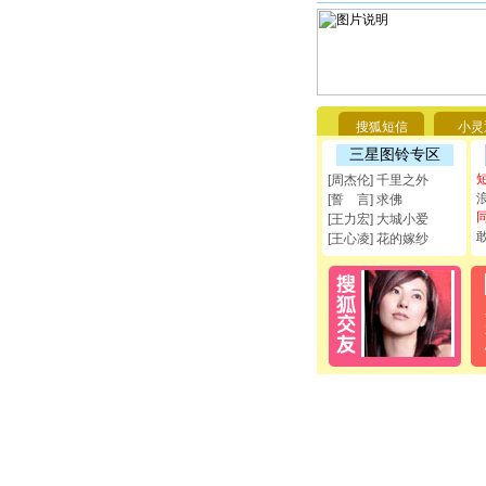
搜狐短信
小灵
三星图铃专区
[周杰伦] 千里之外
[誓 言] 求佛
[王力宏] 大城小爱
[王心凌] 花的嫁纱