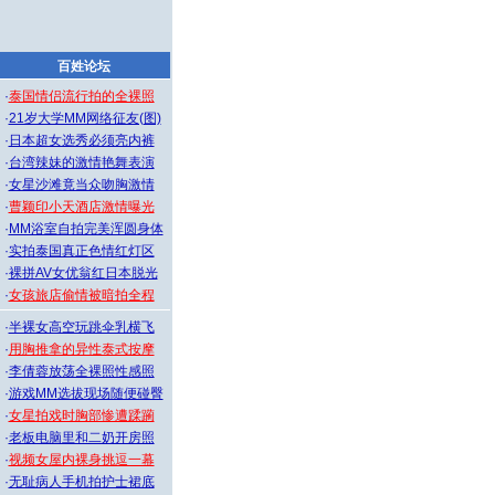
百姓论坛
·
泰国情侣流行拍的全裸照
·
21岁大学MM网络征友(图)
·
日本超女选秀必须亮内裤
·
台湾辣妹的激情艳舞表演
·
女星沙滩竟当众吻胸激情
·
曹颖印小天酒店激情曝光
·
MM浴室自拍完美浑圆身体
·
实拍泰国真正色情红灯区
·
裸拼AV女优翁红日本脱光
·
女孩旅店偷情被暗拍全程
·
半裸女高空玩跳伞乳横飞
·
用胸推拿的异性泰式按摩
·
李倩蓉放荡全裸照性感照
·
游戏MM选拔现场随便碰臀
·
女星拍戏时胸部惨遭蹂躏
·
老板电脑里和二奶开房照
·
视频女屋内裸身挑逗一幕
·
无耻病人手机拍护士裙底