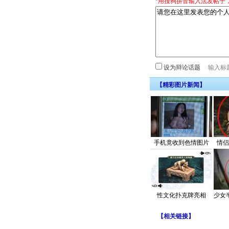
*用搜狗拼音输入法发帖子
设为辩论话题
【精彩图片新闻】
手机竟收到色情图片
情侣
性文化扑克牌亮相
少女
【
相关链接
】