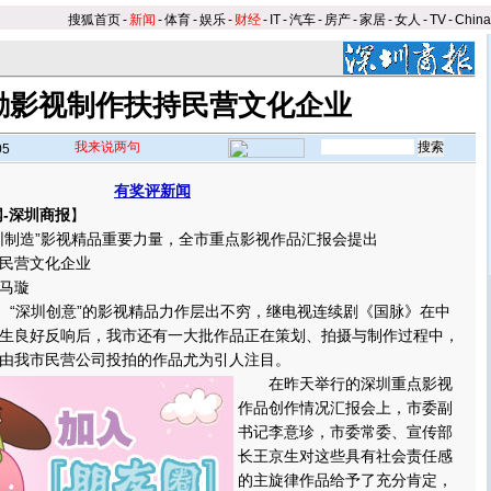
搜狐首页
-
新闻
-
体育
-
娱乐
-
财经
-
IT
-
汽车
-
房产
-
家居
-
女人
-
TV
-
Chin
励影视制作扶持民营文化企业
我来说两句
05
有奖评新闻
-深圳商报
】
制造”影视精品重要力量，全市重点影视作品汇报会提出
民营文化企业
马璇
“深圳创意”的影视精品力作层出不穷，继电视连续剧《国脉》在中
生良好反响后，我市还有一大批作品正在策划、拍摄与制作过程中，
由我市民营公司投拍的作品尤为引人注目。
在昨天举行的深圳重点影视
作品创作情况汇报会上，市委副
书记李意珍，市委常委、宣传部
长王京生对这些具有社会责任感
的主旋律作品给予了充分肯定，