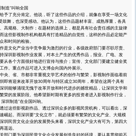
制造”叫响全国
予了充分肯定。他说，听了这些作品的介绍，就像在享受一场文化
深受鼓舞，也深受感动。他认为，这些作品题材丰富、成熟厚重，各具
、高规格、大制作；在题材的选择上，都是具有社会责任感的主旋律
而这些影视制作机构都具有打造精品的自觉性，这样的作品必定能产
众和时间的检验。
是文化产业当中竞争最为激烈的行业，各级政府部门要尽职尽责、
持深圳影视制作业发展，对本土产生的优秀作品，报业、广电、发
要从各个方面很好地进行宣传与推介；宣传、文化部门要建立健全奖
工作。重点作品可进入文博会向国内外展示。
央、省、市都非常重视文学艺术的创作与繁荣，影视制作面临着前
圳即将迎来改革开放30周年与特区成立30周年，希望在这两个具有
深圳能够涌现无愧于改革开放和时代进步的撼世精品，让深圳文学和
繁荣的发展阶段。他希望新时期有更多的投资者进入影视制作行业，
，深圳制造”在全国叫响。
过这些影视剧作品、透过深圳众多的影视民营机构，可以看出，深
速崛起。而深圳要“文化立市”，就必须要有繁荣的文化产业、大规模
深圳民营文化企业的发展势头来看，深圳文化产业大有可为，第四大
再遥远。
部门要为深圳民营文化企业发展创造良好的环境，要认真贯彻前不