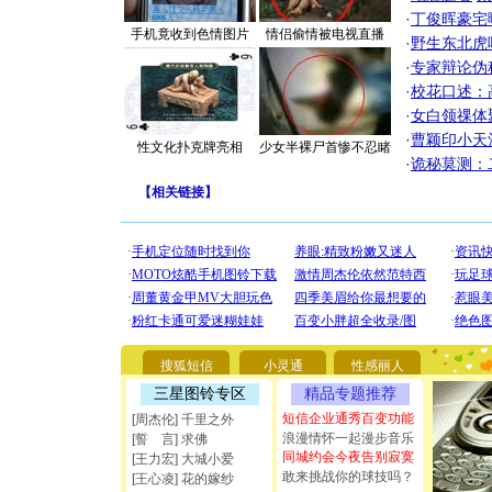
·
丁俊晖豪宅
手机竟收到色情图片
情侣偷情被电视直播
·
野生东北虎
·
专家辩论伪
·
校花口述：
·
女白领祼体
·
曹颖印小天
性文化扑克牌亮相
少女半裸尸首惨不忍睹
·
诡秘莫测：
【
相关链接
】
[圣诞节]
你太多，
要平安！
搜狐短信
小灵通
性感丽人
[圣诞节]
三星图铃专区
精品专题推荐
能正大光明
都要快乐噢
短信企业通秀百变功能
[周杰伦] 千里之外
[圣诞节]
浪漫情怀一起漫步音乐
[誓 言] 求佛
如意,快乐
同城约会今夜告别寂寞
[王力宏] 大城小爱
[元旦]
看
敢来挑战你的球技吗？
[王心凌] 花的嫁纱
断电。爱