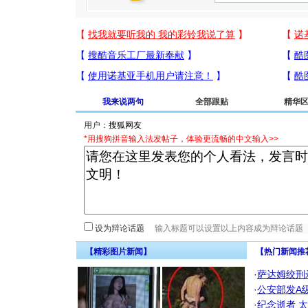
我来说两句
全部跟贴
精华
用户：
*用搜狗拼音输入法发帖子，体验更流畅的中文输入>>
设为辩论话题
【精彩图片新闻】
【热门新闻推
·
萨达姆绞刑
·
公安部发A
·
纪念逝者
太