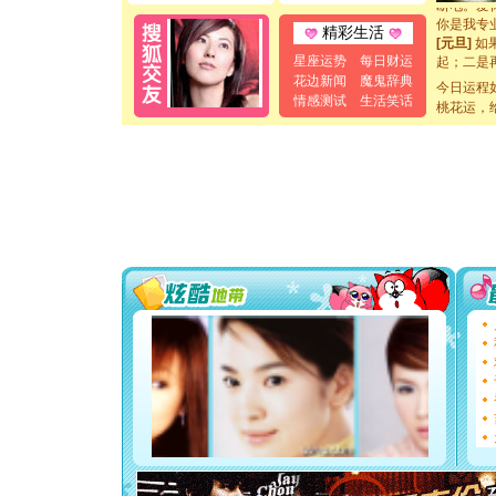
你是我专
精彩生活
[元旦]
如
起；二是
星座运势
每日财运
离。水晶
花边新闻
魔鬼辞典
今日运程
[元旦]
当
情感测试
生活笑话
桃花运，
泣，这痛
卖了。水
[春节]
风
颜！冬去
道一声平
[春节]
传
片叶子是
送你一棵
[圣诞节]
你太多，
要平安！
[圣诞节]
能正大光明
都要快乐噢
[圣诞节]
如意,快乐
[元旦]
看
断电。爱
你是我专
[元旦]
如
起；二是