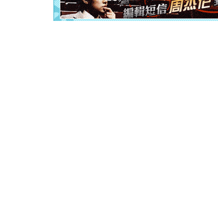
离。水晶
[元旦]
当
泣，这痛
卖了。水
[春节]
风
颜！冬去
道一声平
[春节]
传
片叶子是
送你一棵