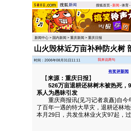
搜狐首页
-
新闻
-
体育
-
新闻中心
>
国内新闻
>
重庆新闻
>
重庆日报
山火毁林近万亩补种防火树 
我来说两句
时间：2006年08月31日11:11
有奖评新闻
【
来源：重庆日报
】
526万亩退耕还林树木被热死，
系人为愚昧引发
重庆商报讯(见习记者袁矗)自今年
了百年一遇的特大旱灾，退耕还林地
本月29日，共发生林业火灾97起，过