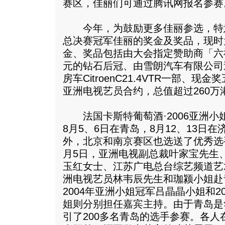
赛区，佳丽们可通过腾讯网报名参赛
今年，为鼓励更多佳丽参选，特意加
总决赛冠军佳丽的奖金及奖品，现时
金、奖品包括由大会指定赞助商「六
元的钻石后冠、由雪朗汽车有限公司
房车CitroenC21.4VTR一部、
亚洲电视艺员合约，总值超过260万
法国卡斯特葡萄酒·2006亚洲小
8月5、6日在青岛，8月12、13日
外，北京和南京赛区也选送了优秀选
月5日，亚洲电视副总裁叶家宝先生
玉红女士、江苏广电总台综艺频道艺
洲电视艺员林韦辰先生和珈颍小姐赴
2004年亚洲小姐冠军吕晶晶小姐和2
姐则分别担任嘉宾主持。由于青岛是
引了200多名青岛的选手参赛。各