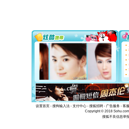
颜！冬去
道一声平
[春节]
传
片叶子是
送你一棵
[圣诞节]
你太多，
要平安！
[圣诞节]
能正大光明
都要快乐噢
[圣诞节]
如意,快乐
[元旦]
看
断电。爱
你是我专
[元旦]
如
起；二是
离。水晶
[元旦]
当
泣，这痛
设置首页
-
搜狗输入法
-
支付中心
-
搜狐招聘
-
广告服务
-
客
卖了。水
Copyright © 2018 Sohu.com I
[春节]
风
颜！冬去
搜狐不良信息举
道一声平
[春节]
传