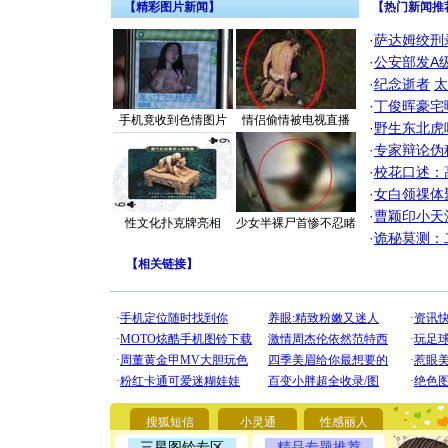
【精彩图片新闻】
【热门新闻推
·
萨达姆绞刑
·
公安部发A
·
纪念逝者
太
·
丁俊晖豪宅
手机竟收到色情图片
情侣偷情被电视直播
·
野生东北虎
·
专家辩论伪
·
校花口述：
·
女白领祼体
·
曹颖印小天
性文化扑克牌亮相
少女半裸尸首惨不忍睹
·
诡秘莫测：
【
相关链接
】
[圣诞节]
你太多，
要平安！
[圣诞节]
搜狐短信
小灵通
性感丽人
能正大光明
三星图铃专区
精品专题推荐