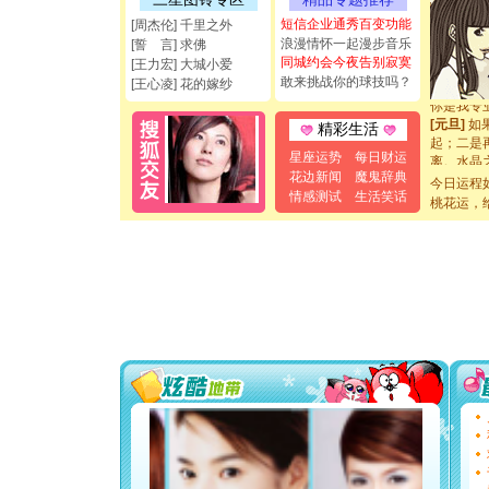
都要快乐噢
短信企业通秀百变功能
[圣诞节]
[周杰伦] 千里之外
如意,快乐
浪漫情怀一起漫步音乐
[誓 言] 求佛
[元旦]
看
同城约会今夜告别寂寞
[王力宏] 大城小爱
断电。爱
敢来挑战你的球技吗？
[王心凌] 花的嫁纱
你是我专
[元旦]
如
精彩生活
起；二是
离。水晶
星座运势
每日财运
[元旦]
当
花边新闻
魔鬼辞典
今日运程
泣，这痛
情感测试
生活笑话
桃花运，
卖了。水
[春节]
风
颜！冬去
道一声平
[春节]
传
片叶子是
送你一棵
[圣诞节]
你太多，
要平安！
[圣诞节]
能正大光明
都要快乐噢
[圣诞节]
如意,快乐
[元旦]
看