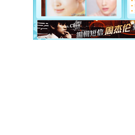
断电。爱
你是我专
[元旦]
如
起；二是
离。水晶
[元旦]
当
泣，这痛
卖了。水
[春节]
风
颜！冬去
道一声平
[春节]
传
片叶子是
送你一棵