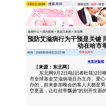
搜狐首页
-
新闻
-
体育
-
新闻中心
>
国内新闻
>
黑龙江新闻
>
东北网
预防艾滋病行为干预是关键 
动在哈市
我来说两句
时间：2006年09月02日22:08
有奖评新闻
【
来源：东北网
】
东北网9月2日电(记者杜筱)2日
市全球基金艾滋病项目办主办、爱心
办的，前来参加晚会的客人大都是男
空更蓝，让红丝带飘扬”的别开生面