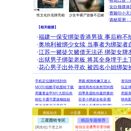
·
校花口述：
·
女白领祼体
·
曹颖印小天
性文化扑克牌亮相
少女半裸尸首惨不忍睹
·
诡秘莫测：
【
相关链接
】
·
福建一保安绑架香港男孩 事后称不
·
奥地利被绑少女续 当事者为绑架者
·
江苏一赌徒欠赌债无法还 绑架女牌友
·
出狱男子绑架老板 将其全身埋于土
·
花心男子出外寻欢 被四名小姐绑架抢
[圣诞节]
你太多，
搜狐短信
小灵通
性感丽人
要平安！
[圣诞节]
三星图铃专区
精品专题推荐
能正大光明
短信企业通秀百变功能
[周杰伦] 千里之外
都要快乐噢