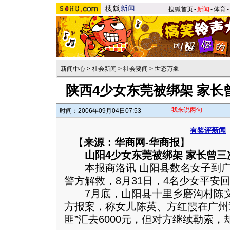
搜狐首页
-
新闻
-
体育
-
新闻中心
>
社会新闻
>
社会要闻
>
世态万象
陕西4少女东莞被绑架 家长
我来说两句
时间：2006年09月04日07:53
有奖评新闻
【
来源：华商网-华商报
】
山阳4少女东莞被绑架 家长曾三
本报商洛讯 山阳县数名女子到广
警方解救，8月31日，4名少女平安
7月底，山阳县十里乡磨沟村陈文
方报案，称女儿陈英、方红霞在广州
匪”汇去6000元，但对方继续勒索