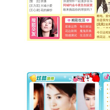
浪漫情怀一起漫步音乐
[誓 言] 求佛
[圣诞节]
同城约会今夜告别寂寞
[王力宏] 大城小爱
如意,快乐
敢来挑战你的球技吗？
[王心凌] 花的嫁纱
[元旦]
看
断电。爱
你是我专
精彩生活
[元旦]
如
星座运势
每日财运
起；二是
花边新闻
魔鬼辞典
离。水晶
今日运程
[元旦]
当
情感测试
生活笑话
桃花运，
泣，这痛
卖了。水
[春节]
风
颜！冬去
道一声平
[春节]
传
片叶子是
送你一棵
[圣诞节]
你太多，
要平安！
[圣诞节]
能正大光明
都要快乐噢
[圣诞节]
如意,快乐
[元旦]
看