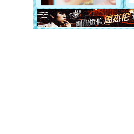
断电。爱
你是我专
[元旦]
如
起；二是
离。水晶
[元旦]
当
泣，这痛
卖了。水
[春节]
风
颜！冬去
道一声平
[春节]
传
片叶子是
送你一棵