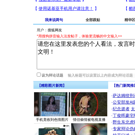
我来说两句
全部跟贴
精华
用户：
*用搜狗拼音输入法发帖子，体验更流畅的中文输入>>
设为辩论话题
【精彩图片新闻】
【热门新闻推
·
萨达姆绞刑
·
公安部发A
·
纪念逝者
太
·
丁俊晖豪宅
手机竟收到色情图片
情侣偷情被电视直播
·
野生东北虎
·
专家辩论伪