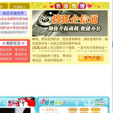
你太多，只有给你五千万：千万快乐！千万要健康！千万
要平安！千万要知足！千万不要忘记我！
通
性感丽人
[圣诞节]
不只这样的日子才会想起你,而是这样的日子才
精品专题推荐
能正大光明地骚扰你,告诉你,圣诞要快乐!新年要快乐!天天
短信企业通秀百变功能
都要快乐噢!
浪漫情怀一起漫步音乐
[圣诞节]
奉上一颗祝福的心,在这个特别的日子里,愿幸福,
同城约会今夜告别寂寞
如意,快乐,鲜花,一切美好的祝愿与你同在.圣诞快乐!
敢来挑战你的球技吗？
[元旦]
看到你我会触电；看不到你我要充电；没有你我会
断电。爱你是我职业，想你是我事业，抱你是我特长，吻
你是我专业！水晶之恋祝你新年快乐
精彩生活
[元旦]
如果上天让我许三个愿望，一是今生今世和你在一
起；二是再生再世和你在一起；三是三生三世和你不再分
星座运势
每日财运
离。水晶之恋祝你新年快乐
花边新闻
魔鬼辞典
今日运程如何？财运、事业运、
[元旦]
当我狠下心扭头离去那一刻，你在我身后无助地哭
情感测试
生活笑话
桃花运，给你详细道来！！！
泣，这痛楚让我明白我多么爱你。我转身抱住你：这猪不
卖了。水晶之恋祝你新年快乐。
[春节]
风柔雨润好月圆，半岛铁盒伴身边，每日尽显开心
颜！冬去春来似水如烟，劳碌人生需尽欢！听一曲轻歌，
道一声平安！新年吉祥万事如愿
[春节]
传说薰衣草有四片叶子：第一片叶子是信仰，第二
片叶子是希望，第三片叶子是爱情，第四片叶子是幸运。
送你一棵薰衣草，愿你新年快乐！
[圣诞节]
圣诞节到了，想想没什么送给你的，又不打算给
你太多，只有给你五千万：千万快乐！千万要健康！千万
要平安！千万要知足！千万不要忘记我！
[圣诞节]
不只这样的日子才会想起你,而是这样的日子才
月亮之上