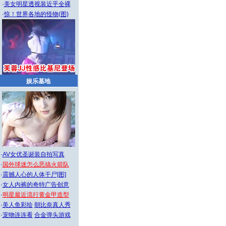
·
美女明星透视装近乎全裸
·
惊！世界各地的怪物(图)
娱乐基地
·
AV女优圣诞装自拍写真
·
国外球迷怎么恶搞火箭队
·
震撼人心的人体干尸[图]
·
女人内裤的奇特广告创意
·
明星最近流行黄金甲造型
·
美人鱼彩绘
朝比奈真人秀
·
宠物连连看
合金弹头游戏