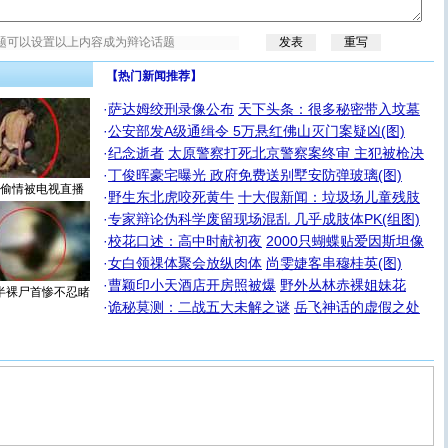
【热门新闻推荐】
·
萨达姆绞刑录像公布
天下头条：很多秘密带入坟墓
·
公安部发A级通缉令 5万悬红佛山灭门案疑凶(图)
·
纪念逝者
太原警察打死北京警察案终审 主犯被枪决
·
丁俊晖豪宅曝光 政府免费送别墅安防弹玻璃(图)
偷情被电视直播
·
野生东北虎咬死黄牛
十大假新闻：垃圾场儿童残肢
·
专家辩论伪科学废留现场混乱 几乎成肢体PK(组图)
·
校花口述：高中时献初夜
2000只蝴蝶贴爱因斯坦像
·
女白领祼体聚会放纵肉体
尚雯婕客串穆桂英(图)
·
曹颖印小天酒店开房照被爆
野外丛林赤裸姐妹花
半裸尸首惨不忍睹
·
诡秘莫测：二战五大未解之谜
岳飞神话的虚假之处
[圣诞节]
圣诞节到了，想想没什么送给你的，又不打算给