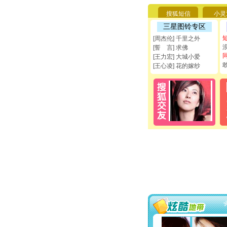
搜狐短信
小灵
三星图铃专区
[周杰伦] 千里之外
[誓 言] 求佛
[王力宏] 大城小爱
[王心凌] 花的嫁纱