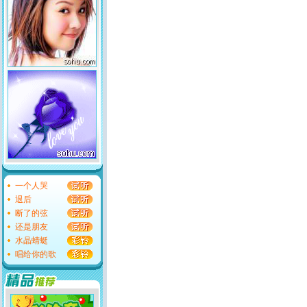
一个人哭
退后
断了的弦
还是朋友
水晶蜻蜓
唱给你的歌