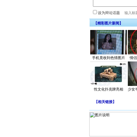
设为辩论话题
【精彩图片新闻】
手机竟收到色情图片
情侣
性文化扑克牌亮相
少女
【
相关链接
】