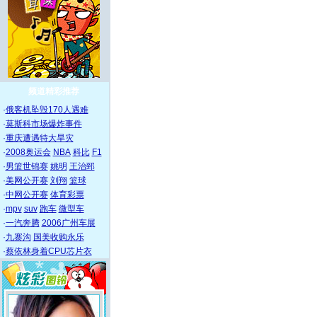
频道精彩推荐
·
俄客机坠毁170人遇难
·
莫斯科市场爆炸事件
·
重庆遭遇特大旱灾
·
2008奥运会
NBA
科比
F1
·
男篮世锦赛
姚明
王治郅
·
美网公开赛
刘翔
篮球
·
中网公开赛
体育彩票
·
mpv
suv
跑车
微型车
·
一汽奔腾
2006广州车展
·
九寨沟
国美收购永乐
·
蔡依林身着CPU芯片衣