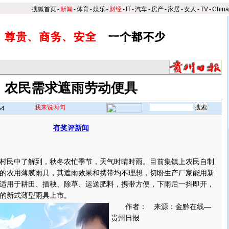
搜狐首页
-
新闻
-
体育
-
娱乐
-
财经
-
IT
-
汽车
-
房产
-
家居
-
女人
-
TV
-
Chin
农民需求遮雨劳动便具
我来说两句
54
有奖评新闻
】
民中了解到，秋冬农忙季节，天气时晴时雨。目前集镇上农民自制
的农用薄膜雨具，其遮雨效果和携带均不理想，切盼生产厂家能用新
适用于耕田、插秧、除草、运送肥料，携带方便，下雨后一抖即开，
的新式薄型雨具上市。
作者： 来源：金黔在线—
贵州日报