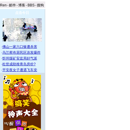
aRen
-
邮件
-
博客
-
BBS
-
搜狗
点击今日
·
佛山一家六口惨遭杀害
·
乌兰察布居民区连发爆炸
·
忻州煤矿安监局好气派
·
杜世成助推青岛房价?
·
平安夜女子遭遇飞车党