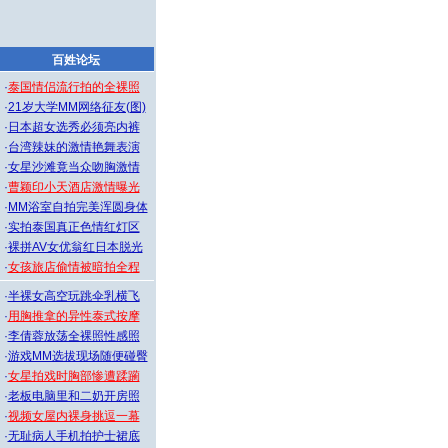
百姓论坛
·
泰国情侣流行拍的全裸照
·
21岁大学MM网络征友(图)
·
日本超女选秀必须亮内裤
·
台湾辣妹的激情艳舞表演
·
女星沙滩竟当众吻胸激情
·
曹颖印小天酒店激情曝光
·
MM浴室自拍完美浑圆身体
·
实拍泰国真正色情红灯区
·
裸拼AV女优翁红日本脱光
·
女孩旅店偷情被暗拍全程
·
半裸女高空玩跳伞乳横飞
·
用胸推拿的异性泰式按摩
·
李倩蓉放荡全裸照性感照
·
游戏MM选拔现场随便碰臀
·
女星拍戏时胸部惨遭蹂躏
·
老板电脑里和二奶开房照
·
视频女屋内裸身挑逗一幕
·
无耻病人手机拍护士裙底