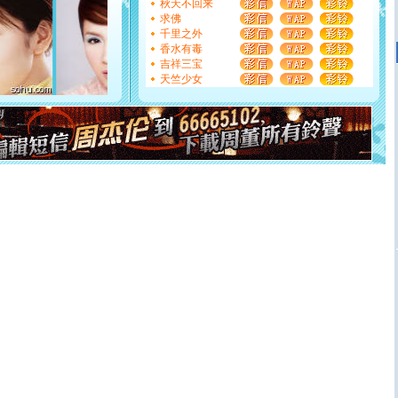
能正大光明地骚扰你,告诉你,圣诞要快乐!新年要快乐!天天
秋天不回来
都要快乐噢!
求佛
[圣诞节]
奉上一颗祝福的心,在这个特别的日子里,愿幸福,
千里之外
如意,快乐,鲜花,一切美好的祝愿与你同在.圣诞快乐!
香水有毒
[元旦]
看到你我会触电；看不到你我要充电；没有你我会
吉祥三宝
断电。爱你是我职业，想你是我事业，抱你是我特长，吻
天竺少女
你是我专业！水晶之恋祝你新年快乐
[元旦]
如果上天让我许三个愿望，一是今生今世和你在一
起；二是再生再世和你在一起；三是三生三世和你不再分
离。水晶之恋祝你新年快乐
[元旦]
当我狠下心扭头离去那一刻，你在我身后无助地哭
泣，这痛楚让我明白我多么爱你。我转身抱住你：这猪不
卖了。水晶之恋祝你新年快乐。
[春节]
风柔雨润好月圆，半岛铁盒伴身边，每日尽显开心
颜！冬去春来似水如烟，劳碌人生需尽欢！听一曲轻歌，
道一声平安！新年吉祥万事如愿
[春节]
传说薰衣草有四片叶子：第一片叶子是信仰，第二
片叶子是希望，第三片叶子是爱情，第四片叶子是幸运。
送你一棵薰衣草，愿你新年快乐！