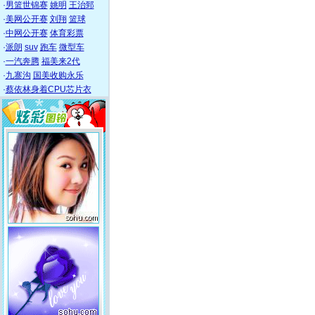
·
男篮世锦赛
姚明
王治郅
·
美网公开赛
刘翔
篮球
·
中网公开赛
体育彩票
·
派朗
suv
跑车
微型车
·
一汽奔腾
福美来2代
·
九寨沟
国美收购永乐
·
蔡依林身着CPU芯片衣