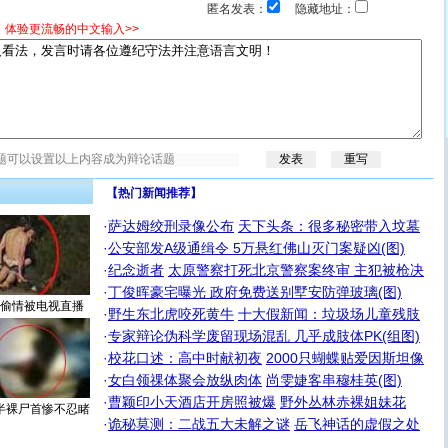
匿名发表：
隐藏地址：
，体验更流畅的中文输入>>
【热门新闻推荐】
·
萨达姆绞刑录像公布
天下头条：很多秘密带入坟墓
·
公安部发A级通缉令 5万悬红佛山灭门案疑凶(图)
·
纪念逝者
太原警察打死北京警察案终审 主犯被枪决
·
丁俊晖豪宅曝光 政府免费送别墅安防弹玻璃(图)
偷情被电视直播
·
野生东北虎咬死黄牛
十大假新闻：垃圾场儿童残肢
·
专家辩论伪科学废留现场混乱 几乎成肢体PK(组图)
·
校花口述：高中时献初夜
2000只蝴蝶贴爱因斯坦像
·
女白领祼体聚会放纵肉体
尚雯婕客串穆桂英(图)
·
曹颖印小天酒店开房照被爆
野外丛林赤裸姐妹花
半裸尸首惨不忍睹
·
诡秘莫测：二战五大未解之谜
岳飞神话的虚假之处