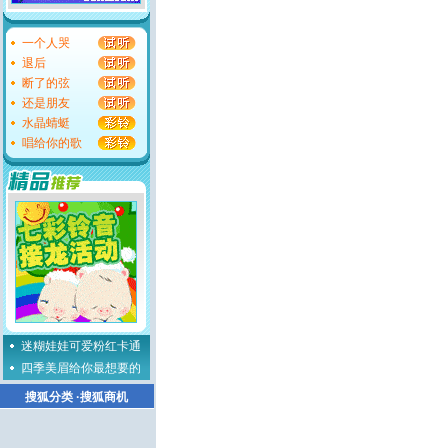
一个人哭
退后
断了的弦
还是朋友
水晶蜻蜓
唱给你的歌
迷糊娃娃可爱粉红卡通
四季美眉给你最想要的
搜狐分类
·
搜狐商机