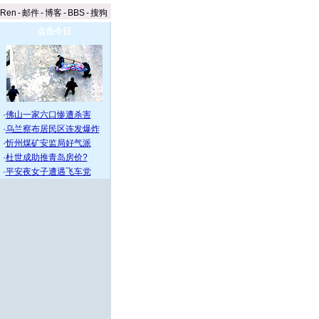
aRen
-
邮件
-
博客
-
BBS
-
搜狗
点击今日
·
佛山一家六口惨遭杀害
·
乌兰察布居民区连发爆炸
·
忻州煤矿安监局好气派
·
杜世成助推青岛房价?
·
平安夜女子遭遇飞车党