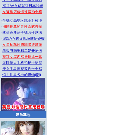
·
裸拼AV女优翁红日本脱光
·
女孩旅店偷情被暗拍全程
·
半裸女高空玩跳伞乳横飞
·
用胸推拿的异性泰式按摩
·
李倩蓉放荡全裸照性感照
·
游戏MM选拔现场随便碰臀
·
女星拍戏时胸部惨遭蹂躏
·
老板电脑里和二奶开房照
·
视频女屋内裸身挑逗一幕
·
无耻病人手机拍护士裙底
·
美女明星透视装近乎全裸
·
惊！世界各地的怪物(图)
娱乐基地