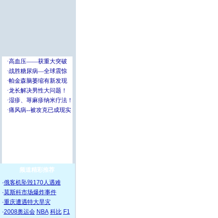
频道精彩推荐
·
俄客机坠毁170人遇难
·
莫斯科市场爆炸事件
·
重庆遭遇特大旱灾
·
2008奥运会
NBA
科比
F1