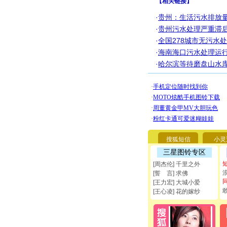
【
相关链接
】
·
贵州：生活污水排放量
·
贵州污水处理严重滞后
·
全国278城市无污水
·
海南海口污水处理运行
·
哈尔滨等待磨盘山水库
搜狐短信
小灵
三星图铃专区
[周杰伦] 千里之外
[誓 言] 求佛
[王力宏] 大城小爱
[王心凌] 花的嫁纱