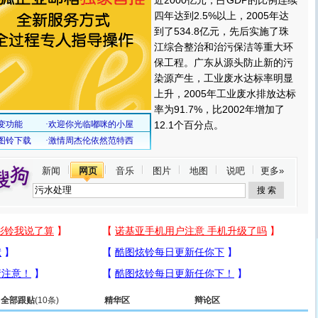
近2000亿元，占GDP的比例连续
四年达到2.5%以上，2005年达
到了534.8亿元，先后实施了珠
江综合整治和治污保洁等重大环
保工程。广东从源头防止新的污
染源产生，工业废水达标率明显
上升，2005年工业废水排放达标
率为91.7%，比2002年增加了
12.1个百分点。
新闻
网页
音乐
图片
地图
说吧
更多»
全部跟贴
(10条)
精华区
辩论区