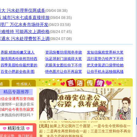
大 污水处理率仅两成多
(09/04 08:38)
 城市污水七成多直接排放
(09/04 08:35)
处理厂 万亿水务市场待开发
(08/23 03:58)
难维持 可能再次上调价格
(08/24 07:45)
通水 污水处理费暂不上调
(08/24 07:08)
[圣诞节]
圣诞节到了，想想没什么送给你的，又不打算给
你太多，只有给你五千万：千万快乐！千万要健康！千万
要平安！千万要知足！千万不要忘记我！
[圣诞节]
不只这样的日子才会想起你,而是这样的日子才
通
性感丽人
能正大光明地骚扰你,告诉你,圣诞要快乐!新年要快乐!天天
精品专题推荐
都要快乐噢!
[圣诞节]
奉上一颗祝福的心,在这个特别的日子里,愿幸福,
短信企业通秀百变功能
如意,快乐,鲜花,一切美好的祝愿与你同在.圣诞快乐!
浪漫情怀一起漫步音乐
[元旦]
看到你我会触电；看不到你我要充电；没有你我会
同城约会今夜告别寂寞
断电。爱你是我职业，想你是我事业，抱你是我特长，吻
敢来挑战你的球技吗？
你是我专业！水晶之恋祝你新年快乐
[元旦]
如果上天让我许三个愿望，一是今生今世和你在一
精彩生活
起；二是再生再世和你在一起；三是三生三世和你不再分
离。水晶之恋祝你新年快乐
星座运势
每日财运