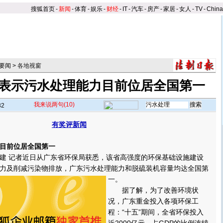
搜狐首页
-
新闻
-
体育
-
娱乐
-
财经
-
IT
-
汽车
-
房产
-
家居
-
女人
-
TV
-
Chin
要闻
>
各地视窗
表示污水处理能力目前位居全国第一
我来说两句
(10)
32
有奖评新闻
】
目前位居全国第一
 记者近日从广东省环保局获悉，该省高强度的环保基础设施建设
力及削减污染物排放，广东污水处理能力和脱硫装机容量均达全国第
一。
据了解，为了改善环境状
况，广东重金投入各项环保工
程：“十五”期间，全省环保投入