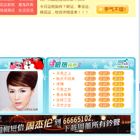
[元旦]
当我狠下心扭头离去那一刻，你在我身后无助地哭
花边新闻
魔鬼辞典
今日运程如何？财运、事业运、
泣，这痛楚让我明白我多么爱你。我转身抱住你：这猪不
情感测试
生活笑话
卖了。水晶之恋祝你新年快乐。
桃花运，给你详细道来！！！
[春节]
风柔雨润好月圆，半岛铁盒伴身边，每日尽显开心
颜！冬去春来似水如烟，劳碌人生需尽欢！听一曲轻歌，
道一声平安！新年吉祥万事如愿
[春节]
传说薰衣草有四片叶子：第一片叶子是信仰，第二
片叶子是希望，第三片叶子是爱情，第四片叶子是幸运。
送你一棵薰衣草，愿你新年快乐！
[圣诞节]
圣诞节到了，想想没什么送给你的，又不打算给
你太多，只有给你五千万：千万快乐！千万要健康！千万
要平安！千万要知足！千万不要忘记我！
[圣诞节]
不只这样的日子才会想起你,而是这样的日子才
能正大光明地骚扰你,告诉你,圣诞要快乐!新年要快乐!天天
月亮之上
都要快乐噢!
秋天不回来
[圣诞节]
奉上一颗祝福的心,在这个特别的日子里,愿幸福,
求佛
如意,快乐,鲜花,一切美好的祝愿与你同在.圣诞快乐!
千里之外
[元旦]
看到你我会触电；看不到你我要充电；没有你我会
香水有毒
断电。爱你是我职业，想你是我事业，抱你是我特长，吻
吉祥三宝
你是我专业！水晶之恋祝你新年快乐
天竺少女
[元旦]
如果上天让我许三个愿望，一是今生今世和你在一
起；二是再生再世和你在一起；三是三生三世和你不再分
离。水晶之恋祝你新年快乐
[元旦]
当我狠下心扭头离去那一刻，你在我身后无助地哭
泣，这痛楚让我明白我多么爱你。我转身抱住你：这猪不
卖了。水晶之恋祝你新年快乐。
[春节]
风柔雨润好月圆，半岛铁盒伴身边，每日尽显开心