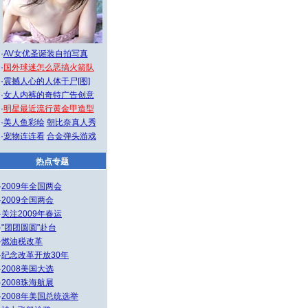
·
AV女优圣诞装自拍写真
·
国外球迷怎么恶搞火箭队
·
震撼人心的人体干尸[图]
·
女人内裤的奇特广告创意
·
明星最近流行黄金甲造型
·
美人鱼彩绘
朝比奈真人秀
·
宠物连连看
合金弹头游戏
热点专题
·
2009年全国两会
·
2009全国两会
·
关注2009年春运
·
"团团圆圆"赴台
·
燃油税改革
·
纪念改革开放30年
·
2008美国大选
·
2008珠海航展
·
2008年美国总统选举