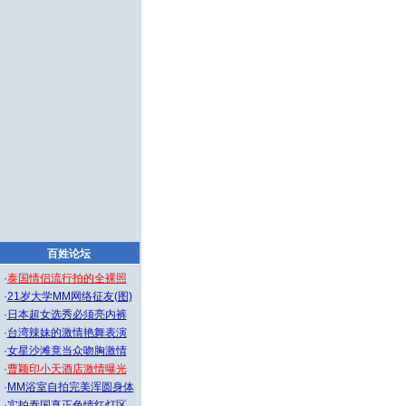
百姓论坛
·
泰国情侣流行拍的全裸照
·
21岁大学MM网络征友(图)
·
日本超女选秀必须亮内裤
·
台湾辣妹的激情艳舞表演
·
女星沙滩竟当众吻胸激情
·
曹颖印小天酒店激情曝光
·
MM浴室自拍完美浑圆身体
·
实拍泰国真正色情红灯区