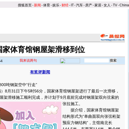
搜狐首页
-
新闻
-
体育
-
娱乐
-
财经
-
IT
-
汽车
-
房产
-
家居
-
女人
-
TV
-
Chin
国家体育馆钢屋架滑移到位
我来说两句
54
有奖评新闻
】
00吨钢架空中“行走”
8月31日下午5时56分，国家体育馆钢屋架进行了最后一次滑移，
屋架滑移施工顺利完成，并计划于9月底前完成对钢屋架双向弦索的
张拉施工。
据介绍，国家体育馆钢屋架
结构形式为“单曲面双向张弦桁架
预应力钢结构”，主馆南北长