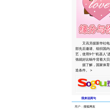
又讯另据新华社电，
部先后邀请、组织国内
艺，使用9个“机器人
弛就好比蜗牛背着大贝
据了解，国家体育馆
造条件。 >
我来说两句
用户：