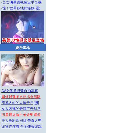
·
美女明星透视装近乎全裸
·
惊！世界各地的怪物(图)
娱乐基地
·
AV女优圣诞装自拍写真
·
国外球迷怎么恶搞火箭队
·
震撼人心的人体干尸[图]
·
女人内裤的奇特广告创意
·
明星最近流行黄金甲造型
·
美人鱼彩绘
朝比奈真人秀
·
宠物连连看
合金弹头游戏