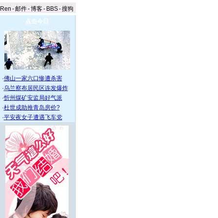
aRen
-
邮件
-
博客
-
BBS
-
搜狗
点击今日
·
佛山一家六口惨遭杀害
·
乌兰察布居民区连发爆炸
·
忻州煤矿安监局好气派
·
杜世成助推青岛房价?
·
平安夜女子遭遇飞车党