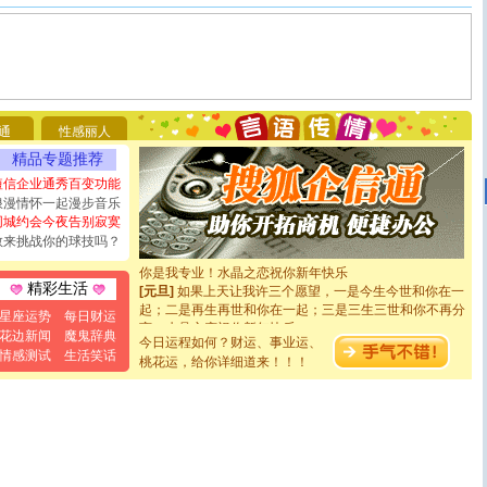
[圣诞节]
圣诞节到了，想想没什么送给你的，又不打算给
你太多，只有给你五千万：千万快乐！千万要健康！千万
要平安！千万要知足！千万不要忘记我！
通
性感丽人
[圣诞节]
不只这样的日子才会想起你,而是这样的日子才
能正大光明地骚扰你,告诉你,圣诞要快乐!新年要快乐!天天
精品专题推荐
都要快乐噢!
短信企业通秀百变功能
[圣诞节]
奉上一颗祝福的心,在这个特别的日子里,愿幸福,
浪漫情怀一起漫步音乐
如意,快乐,鲜花,一切美好的祝愿与你同在.圣诞快乐!
同城约会今夜告别寂寞
[元旦]
看到你我会触电；看不到你我要充电；没有你我会
敢来挑战你的球技吗？
断电。爱你是我职业，想你是我事业，抱你是我特长，吻
你是我专业！水晶之恋祝你新年快乐
[元旦]
如果上天让我许三个愿望，一是今生今世和你在一
精彩生活
起；二是再生再世和你在一起；三是三生三世和你不再分
星座运势
每日财运
离。水晶之恋祝你新年快乐
花边新闻
魔鬼辞典
[元旦]
当我狠下心扭头离去那一刻，你在我身后无助地哭
今日运程如何？财运、事业运、
泣，这痛楚让我明白我多么爱你。我转身抱住你：这猪不
情感测试
生活笑话
桃花运，给你详细道来！！！
卖了。水晶之恋祝你新年快乐。
[春节]
风柔雨润好月圆，半岛铁盒伴身边，每日尽显开心
颜！冬去春来似水如烟，劳碌人生需尽欢！听一曲轻歌，
道一声平安！新年吉祥万事如愿
[春节]
传说薰衣草有四片叶子：第一片叶子是信仰，第二
片叶子是希望，第三片叶子是爱情，第四片叶子是幸运。
送你一棵薰衣草，愿你新年快乐！