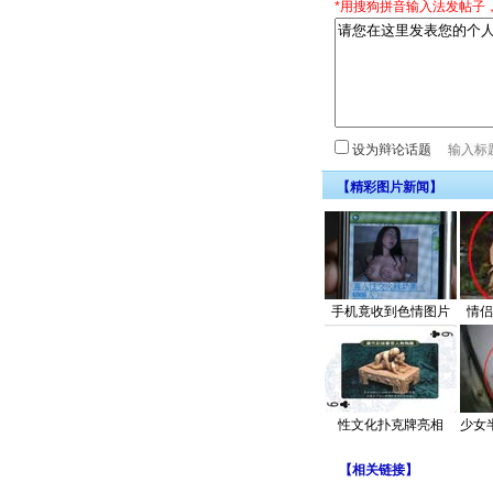
*用搜狗拼音输入法发帖子
设为辩论话题
【精彩图片新闻】
手机竟收到色情图片
情侣
性文化扑克牌亮相
少女
【
相关链接
】