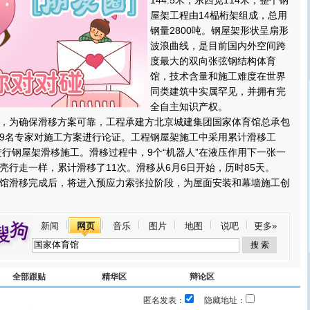
144.5米，东西宽114米，整个钢
屋架工程由14榀桁架组成，总用
钢量2800吨。钢屋架形状呈扇形
波浪曲线，是目前国内外空间跨
度最大的双向张弦钢结构体育
馆，技术含量和施工难度在世界
同类建筑中实属罕见，并拥有完
全自主知识产权。
为确保滑移方案可靠，工程承建方北京城建集团国家体育馆总承包
9名专家对施工方案进行论证。工程钢屋架施工中采用累计滑移工
”进行钢屋架滑移施工。滑移过程中，9个“机器人”在液压作用下一张一
壳行走一样，累计滑移了11次。滑移从6月6日开始，历时85天。
滑移完成后，将进入预应力索张拉阶段，为屋面安装和幕墙施工创
新闻
网页
音乐
图片
地图
说吧
更多»
全部跟贴
精华区
辩论区
匿名发表：
隐藏地址：