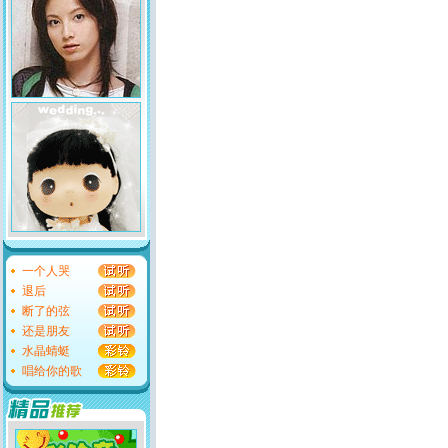
一个人哭
退后
断了的弦
还是朋友
水晶蜻蜓
唱给你的歌