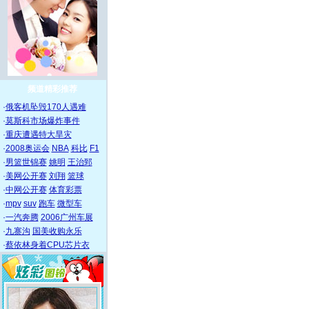
频道精彩推荐
·
俄客机坠毁170人遇难
·
莫斯科市场爆炸事件
·
重庆遭遇特大旱灾
·
2008奥运会
NBA
科比
F1
·
男篮世锦赛
姚明
王治郅
·
美网公开赛
刘翔
篮球
·
中网公开赛
体育彩票
·
mpv
suv
跑车
微型车
·
一汽奔腾
2006广州车展
·
九寨沟
国美收购永乐
·
蔡依林身着CPU芯片衣