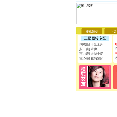
搜狐短信
小灵
三星图铃专区
[周杰伦] 千里之外
[誓 言] 求佛
[王力宏] 大城小爱
[王心凌] 花的嫁纱