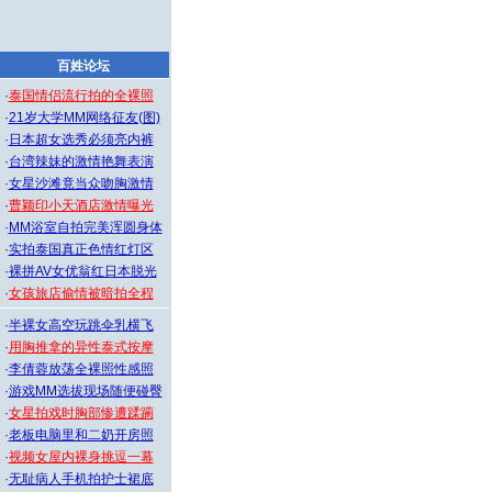
百姓论坛
·
泰国情侣流行拍的全裸照
·
21岁大学MM网络征友(图)
·
日本超女选秀必须亮内裤
·
台湾辣妹的激情艳舞表演
·
女星沙滩竟当众吻胸激情
·
曹颖印小天酒店激情曝光
·
MM浴室自拍完美浑圆身体
·
实拍泰国真正色情红灯区
·
裸拼AV女优翁红日本脱光
·
女孩旅店偷情被暗拍全程
·
半裸女高空玩跳伞乳横飞
·
用胸推拿的异性泰式按摩
·
李倩蓉放荡全裸照性感照
·
游戏MM选拔现场随便碰臀
·
女星拍戏时胸部惨遭蹂躏
·
老板电脑里和二奶开房照
·
视频女屋内裸身挑逗一幕
·
无耻病人手机拍护士裙底