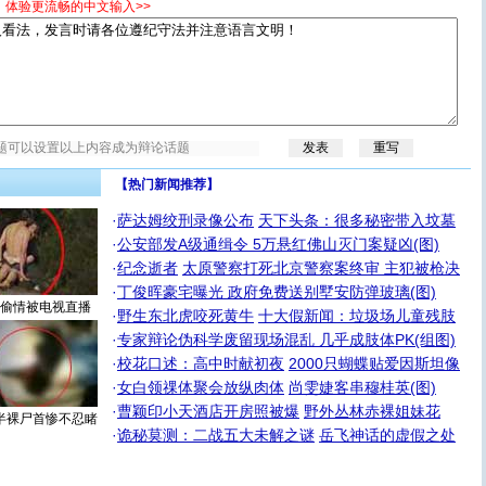
，体验更流畅的中文输入>>
【热门新闻推荐】
·
萨达姆绞刑录像公布
天下头条：很多秘密带入坟墓
·
公安部发A级通缉令 5万悬红佛山灭门案疑凶(图)
·
纪念逝者
太原警察打死北京警察案终审 主犯被枪决
·
丁俊晖豪宅曝光 政府免费送别墅安防弹玻璃(图)
偷情被电视直播
·
野生东北虎咬死黄牛
十大假新闻：垃圾场儿童残肢
·
专家辩论伪科学废留现场混乱 几乎成肢体PK(组图)
·
校花口述：高中时献初夜
2000只蝴蝶贴爱因斯坦像
·
女白领祼体聚会放纵肉体
尚雯婕客串穆桂英(图)
·
曹颖印小天酒店开房照被爆
野外丛林赤裸姐妹花
半裸尸首惨不忍睹
·
诡秘莫测：二战五大未解之谜
岳飞神话的虚假之处