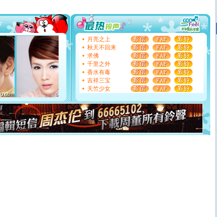
[圣诞节]
圣诞节到了，想想没什么送给你的，又不打算给
你太多，只有给你五千万：千万快乐！千万要健康！千万
要平安！千万要知足！千万不要忘记我！
[圣诞节]
不只这样的日子才会想起你,而是这样的日子才
月亮之上
能正大光明地骚扰你,告诉你,圣诞要快乐!新年要快乐!天天
秋天不回来
都要快乐噢!
求佛
[圣诞节]
奉上一颗祝福的心,在这个特别的日子里,愿幸福,
千里之外
如意,快乐,鲜花,一切美好的祝愿与你同在.圣诞快乐!
香水有毒
[元旦]
看到你我会触电；看不到你我要充电；没有你我会
吉祥三宝
断电。爱你是我职业，想你是我事业，抱你是我特长，吻
天竺少女
你是我专业！水晶之恋祝你新年快乐
[元旦]
如果上天让我许三个愿望，一是今生今世和你在一
起；二是再生再世和你在一起；三是三生三世和你不再分
离。水晶之恋祝你新年快乐
[元旦]
当我狠下心扭头离去那一刻，你在我身后无助地哭
泣，这痛楚让我明白我多么爱你。我转身抱住你：这猪不
卖了。水晶之恋祝你新年快乐。
[春节]
风柔雨润好月圆，半岛铁盒伴身边，每日尽显开心
颜！冬去春来似水如烟，劳碌人生需尽欢！听一曲轻歌，
道一声平安！新年吉祥万事如愿
[春节]
传说薰衣草有四片叶子：第一片叶子是信仰，第二
片叶子是希望，第三片叶子是爱情，第四片叶子是幸运。
送你一棵薰衣草，愿你新年快乐！