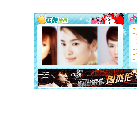
片叶子是
送你一棵
[圣诞节]
你太多，
要平安！
[圣诞节]
能正大光明
都要快乐噢
[圣诞节]
如意,快乐
[元旦]
看
断电。爱
你是我专
[元旦]
如
起；二是
离。水晶
[元旦]
当
泣，这痛
卖了。水
[春节]
风
颜！冬去
道一声平
[春节]
传
片叶子是
送你一棵