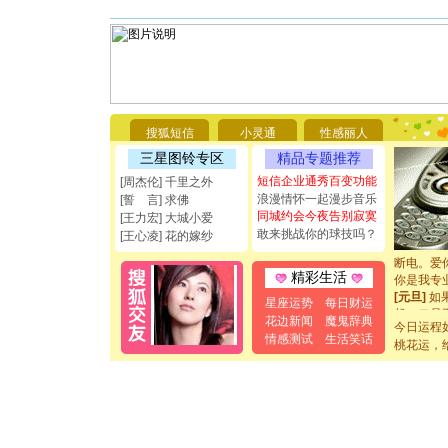
[圣诞节]
你太多，
搜狐短信
小灵通
性感丽人
要平安！
[圣诞节]
三星图铃专区
精品专题推荐
能正大光明
短信企业通秀百变功能
[周杰伦] 千里之外
都要快乐噢
浪漫情怀一起漫步音乐
[誓 言] 求佛
[圣诞节]
同城约会今夜告别寂寞
[王力宏] 大城小爱
如意,快乐
敢来挑战你的球技吗？
[王心凌] 花的嫁纱
[元旦]
看
断电。爱
你是我专
精彩生活
[元旦]
如
星座运势
每日财运
起；二是
花边新闻
魔鬼辞典
离。水晶
今日运程
情感测试
生活笑话
[元旦]
当
桃花运，
泣，这痛
卖了。水
[春节]
风
颜！冬去
道一声平
[春节]
传