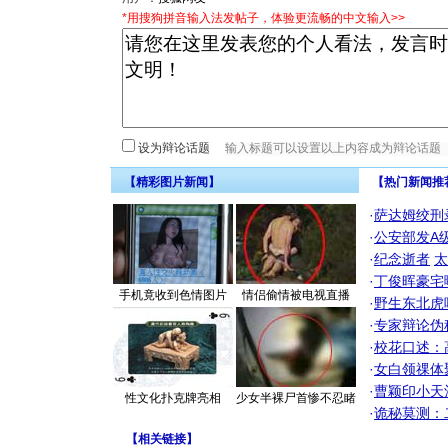
*用搜狗拼音输入法发帖子，体验更流畅的中文输入>>
设为辩论话题
【精彩图片新闻】
【热门新闻推
·
萨达姆绞刑
·
公安部发A
·
纪念逝者
太
·
丁俊晖豪宅
手机竟收到色情图片
情侣偷情被电视直播
·
野生东北虎
·
专家辩论伪
·
校花口述：
·
女白领祼体
·
曹颖印小天
性文化扑克牌亮相
少女半裸尸首惨不忍睹
·
诡秘莫测：
【
相关链接
】