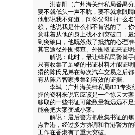
洪春阳（广州海关缉私局番禺分
要不就低头一声不吭，要不就拿眼睛
他都说我不知道，问你父母叫什么名
赖，他说我是什么都不肯说的了，你
意味着从他的身上找不到突破口，最
到突破口，他既然做了抵抗的心理准
其它途径外围摸查、外围取证来证明
解说：此时，最让缉私民警棘手
只有收集了足够的书证材料才能证明
猾的陈氏兄弟在每次汽车交易之后都
有从陈乃智家搜集到有效的证据。
李斌（广州海关缉私局831专案
握的资料来说它应该是一个惊天大案
够取的一些书证可能数量就远远不足
能会把大案变成小案。
解说：最后警方把收集书证的焦
点香港，经过多方协调和香港警方的
工作在香港有了重大突破。