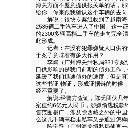
海关方面不愿意提供报关单的话，那
给你，你来跟我确认这个车辆的去向
解说：很快专案组收到了越南海
2535辆二手汽车进入了中国。这一
的2300多辆高档二手车的走向完全
此形成。
记者：在没有犯罪嫌疑人口供的
于案子意味着有多大作用？
李斌（广州海关缉私局831专案
口供影响的是我们前期的侦办工作，
延缓了我们迅速侦办的速度，但是真
这些书证 物证，形成证据链的时候
经不重要了。
解说:经警方查证，陈氏团伙几年
案值约6亿元人民币，涉嫌偷逃税款约
售范围极广，涉及除西藏之外的中国
么这几千辆高档走私车又是通过怎样
陈宁跃（广州海关缉私局侦查一