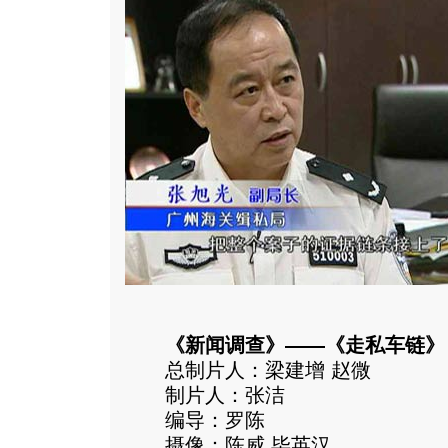
《新闻调查》——《走私车链》
总制片人：梁建增 赵微
制片人：张洁
编导：罗陈
摄像：陈威 毕英汉