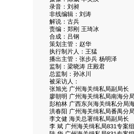
录音：刘昶
非线编辑：刘涛
解说：古兵
责编：郑刚 王琦冰
合成：吕钢
策划主管：赵华
执行制片人：王猛
播出主管：张步兵 杨明泽
监制：梁晓涛 庄殿君
总监制：孙冰川
被采访人：
张旭光 广州海关缉私局副局长
廖朝明 广州海关缉私局南海分局
彭柏林 广西东兴海关缉私分局海
洪春阳 广州海关缉私局番禺分局
李文健 海关总署缉私局副局长
李 斌 广州海关缉私局831专案
陆 华 广州海关缉私局831专案