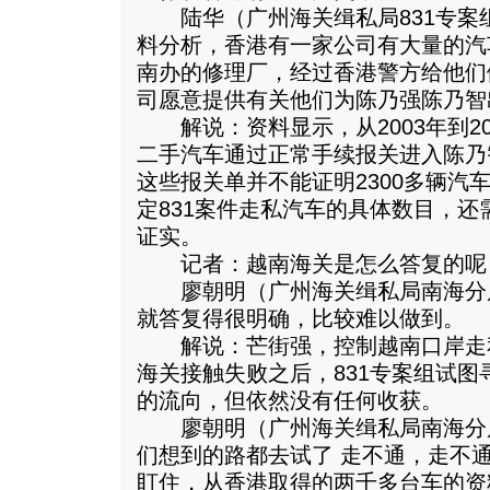
陆华（广州海关缉私局831专案
料分析，香港有一家公司有大量的汽
南办的修理厂，经过香港警方给他们
司愿意提供有关他们为陈乃强陈乃智
解说：资料显示，从2003年到200
二手汽车通过正常手续报关进入陈乃
这些报关单并不能证明2300多辆汽
定831案件走私汽车的具体数目，
证实。
记者：越南海关是怎么答复的呢
廖朝明（广州海关缉私局南海分
就答复得很明确，比较难以做到。
解说：芒街强，控制越南口岸走
海关接触失败之后，831专案组试
的流向，但依然没有任何收获。
廖朝明（广州海关缉私局南海分
们想到的路都去试了 走不通，走不
盯住，从香港取得的两千多台车的资