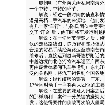
廖朝明（广州海关缉私局南海分
一个中转，中转的环节。
解说：经过一段时间的侦查和情
港是高档二手汽车的来源地，他们发
有几十家“车行”，与陈氏团伙生意密
交了“订金”后，他们即将车发运到越
解说：在一切环节清楚之后，侦
伙的走私路线图，陈乃智和陈乃强从
合法的贸易手续经海路运至越南芒街
维修后，直接运到越南哥隆桥附近的
中越边境的北仑河将汽车运至广西东
再由庞世德雇佣飞车手运到广东九江
泛的关系网，将汽车销售到全国各地
解说：经过缜密的部署，广东、广西
17号同时动手一举将两大团伙的主
解说：在重要的嫌疑人归案之后
的那样顺利，案件十分关键的嫌疑人
发，这使得案件的侦破再次陷入僵局