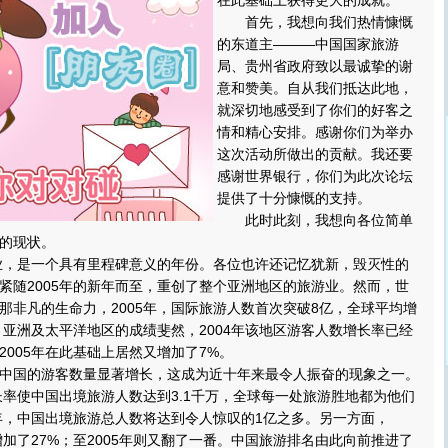
在此基础上获得更大的成就。
首先，我想向我们热情慷慨
的东道主———中国国家旅游
局、贵州省政府致以最诚挚的谢
意和赞美。自从我们抵达此地，
就深切地感受到了你们的好客之
情和精心安排。感谢你们为举办
这次活动所做出的贡献。我还要
感谢世界银行，你们为此次论坛
提供了十分慷慨的支持。
此时此刻，我想向各位简单
的现状。
业，是一个具有里程碑意义的年份。各位也许还记忆犹新，毁灭性的
紧随2005年的新年而至，重创了整个亚洲地区的旅游业。然而，世
那非凡的生命力，2005年，国际旅游人数首次突破8亿，全球平均增
中，亚洲及太平洋地区的成绩斐然，2004年该地区游客人数增长率已经
2005年在此基础上居然又增加了7%。
国的游客数量显著增长，这成为近十年来最令人振奋的现象之一。
增长率使中国出境旅游人数达到3.1千万，全球每一处旅游胜地都为他们
0年，中国出境旅游总人数将达到令人惊叹的1亿之多。另一方面，
增加了27%；至2005年则又翻了一番。中国旅游排名由此向前推进了