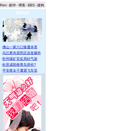
aRen
-
邮件
-
博客
-
BBS
-
搜狗
点击今日
·
佛山一家六口惨遭杀害
·
乌兰察布居民区连发爆炸
·
忻州煤矿安监局好气派
·
杜世成助推青岛房价?
·
平安夜女子遭遇飞车党