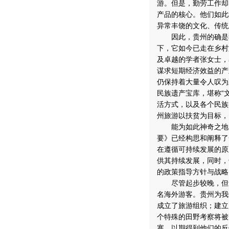
游。但是，勤劳工作却
产品的核心。他们如此
异常丰饶的文化、传统
因此，贵州的确是我
下，它如今已走在乡村
及卓越的学者张女士，
谋求短期经济效益的产
仍保持着大量令人叹为
民族遗产宝库，堪称“
活方式，以及各个民族
州旅游以扶贫为目标，
能为如此神奇之地的
要》已经构思和阐释了
在遵循可持续发展的原
供其持续发展，同时，
的政策指导方针与战略
尽管起步较晚，但贵州
名海外游客。贵州为我
成立了旅游组织；建立
个特殊的田野考察将被
寨，以期得到他们的反