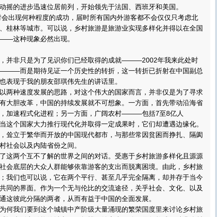
动摇的进步迅速位居前列，开始领先于法国、西班牙和美国。
时会出现何种程度的成功，届时所有国内外游客都不会仅仅只考虑北
、桂林等城市。可以说，乡村旅游是旅游业实现多样化并得以在全国
——这种现象必然出现。
并非只是为了见识你们已经取得的成就———2002年我来此处时
———而是期待见证一个历史性的转折，这一转折已折射在中国副总
也表现于我的朋友邵琪伟先生的讲话里。
两种速度发展的思路，对这个伟大的国家而言，并非仅是为了寻求
有大胆改革，中国的持续发展就不可想象。一方面，首先带动沿海省
，加速程式化进程；另一方面，广阔农村———包括7至8亿人
当这个国家大力推行现代化并取得一定成果时，它们却遭遇边缘化。
，耸立于繁华而开放的中国现代都市，与那些常因贫困而挣扎、隔阂
村社会以及内陆省份之间。
这两个互不了解的世界之间的对话。受惠于乡村旅游多样化且源源
社会底层的大众人群能够依靠游客的支出而脱离困境。由此，乡村旅
；我们也可以说，它在两个平行、甚至几乎完全隔离，却并存于当今
共同的界面。作为一个无与伦比的交流途径，关乎社会、文化、以及
通这彼此分隔的两者，从而有益于中国的全面发展。
何我们要到这个城镇中产阶级大量涌现的繁荣国度里来讨论乡村旅