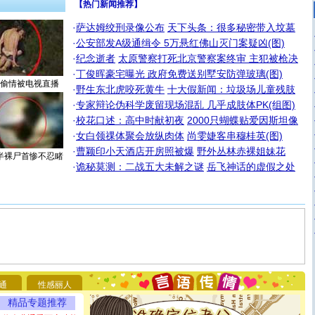
【热门新闻推荐】
·
萨达姆绞刑录像公布
天下头条：很多秘密带入坟墓
·
公安部发A级通缉令 5万悬红佛山灭门案疑凶(图)
·
纪念逝者
太原警察打死北京警察案终审 主犯被枪决
·
丁俊晖豪宅曝光 政府免费送别墅安防弹玻璃(图)
偷情被电视直播
·
野生东北虎咬死黄牛
十大假新闻：垃圾场儿童残肢
·
专家辩论伪科学废留现场混乱 几乎成肢体PK(组图)
·
校花口述：高中时献初夜
2000只蝴蝶贴爱因斯坦像
·
女白领祼体聚会放纵肉体
尚雯婕客串穆桂英(图)
·
曹颖印小天酒店开房照被爆
野外丛林赤裸姐妹花
半裸尸首惨不忍睹
·
诡秘莫测：二战五大未解之谜
岳飞神话的虚假之处
[圣诞节]
圣诞节到了，想想没什么送给你的，又不打算给
你太多，只有给你五千万：千万快乐！千万要健康！千万
要平安！千万要知足！千万不要忘记我！
通
性感丽人
[圣诞节]
不只这样的日子才会想起你,而是这样的日子才
能正大光明地骚扰你,告诉你,圣诞要快乐!新年要快乐!天天
精品专题推荐
都要快乐噢!