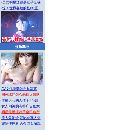
·
美女明星透视装近乎全裸
·
惊！世界各地的怪物(图)
娱乐基地
·
AV女优圣诞装自拍写真
·
国外球迷怎么恶搞火箭队
·
震撼人心的人体干尸[图]
·
女人内裤的奇特广告创意
·
明星最近流行黄金甲造型
·
美人鱼彩绘
朝比奈真人秀
·
宠物连连看
合金弹头游戏