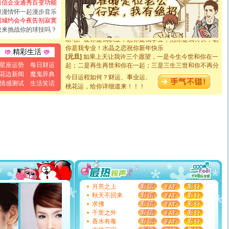
短信企业通秀百变功能
[圣诞节]
奉上一颗祝福的心,在这个特别的日子里,愿幸福,
浪漫情怀一起漫步音乐
如意,快乐,鲜花,一切美好的祝愿与你同在.圣诞快乐!
同城约会今夜告别寂寞
[元旦]
看到你我会触电；看不到你我要充电；没有你我会
敢来挑战你的球技吗？
断电。爱你是我职业，想你是我事业，抱你是我特长，吻
你是我专业！水晶之恋祝你新年快乐
[元旦]
如果上天让我许三个愿望，一是今生今世和你在一
精彩生活
起；二是再生再世和你在一起；三是三生三世和你不再分
星座运势
每日财运
离。水晶之恋祝你新年快乐
花边新闻
魔鬼辞典
[元旦]
当我狠下心扭头离去那一刻，你在我身后无助地哭
今日运程如何？财运、事业运、
情感测试
生活笑话
泣，这痛楚让我明白我多么爱你。我转身抱住你：这猪不
桃花运，给你详细道来！！！
卖了。水晶之恋祝你新年快乐。
[春节]
风柔雨润好月圆，半岛铁盒伴身边，每日尽显开心
颜！冬去春来似水如烟，劳碌人生需尽欢！听一曲轻歌，
道一声平安！新年吉祥万事如愿
[春节]
传说薰衣草有四片叶子：第一片叶子是信仰，第二
片叶子是希望，第三片叶子是爱情，第四片叶子是幸运。
送你一棵薰衣草，愿你新年快乐！
[圣诞节]
圣诞节到了，想想没什么送给你的，又不打算给
你太多，只有给你五千万：千万快乐！千万要健康！千万
要平安！千万要知足！千万不要忘记我！
[圣诞节]
不只这样的日子才会想起你,而是这样的日子才
月亮之上
能正大光明地骚扰你,告诉你,圣诞要快乐!新年要快乐!天天
秋天不回来
都要快乐噢!
求佛
[圣诞节]
奉上一颗祝福的心,在这个特别的日子里,愿幸福,
千里之外
如意,快乐,鲜花,一切美好的祝愿与你同在.圣诞快乐!
香水有毒
[元旦]
看到你我会触电；看不到你我要充电；没有你我会