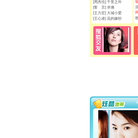
[周杰伦] 千里之外
[誓 言] 求佛
[王力宏] 大城小爱
[王心凌] 花的嫁纱