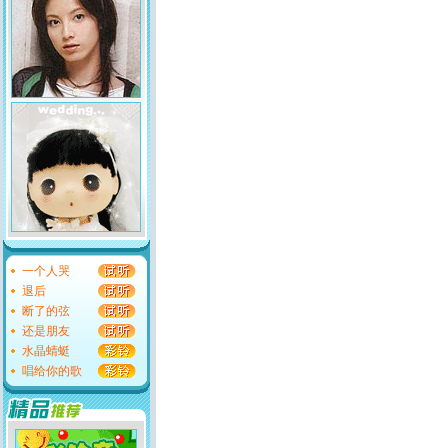
一个人哭
退后
断了的弦
还是朋友
水晶蜻蜓
唱给你的歌