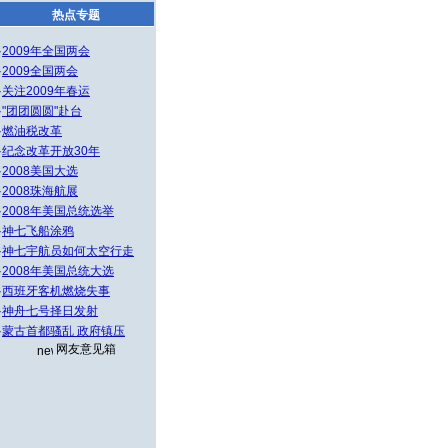
热点专题
·
2009年全国两会
·
2009全国两会
·
关注2009年春运
·
"团团圆圆"赴台
·
燃油税改革
·
纪念改革开放30年
·
2008美国大选
·
2008珠海航展
·
2008年美国总统选举
·
神七飞船涂鸦
·
神七宇航员如何太空行走
·
2008年美国总统大选
·
西班牙客机燃烧失事
·
神舟七号择日发射
·
蒙古首都骚乱 政府镇压
网友意见箱