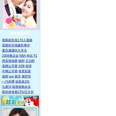
频道精彩推荐
·
俄客机坠毁170人遇难
·
莫斯科市场爆炸事件
·
重庆遭遇特大旱灾
·
2008奥运会
NBA
科比
F1
·
男篮世锦赛
姚明
王治郅
·
美网公开赛
刘翔
篮球
·
中网公开赛
体育彩票
·
派朗
suv
跑车
微型车
·
一汽奔腾
福美来2代
·
九寨沟
国美收购永乐
·
蔡依林身着CPU芯片衣