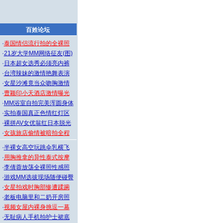
百姓论坛
·
泰国情侣流行拍的全裸照
·
21岁大学MM网络征友(图)
·
日本超女选秀必须亮内裤
·
台湾辣妹的激情艳舞表演
·
女星沙滩竟当众吻胸激情
·
曹颖印小天酒店激情曝光
·
MM浴室自拍完美浑圆身体
·
实拍泰国真正色情红灯区
·
裸拼AV女优翁红日本脱光
·
女孩旅店偷情被暗拍全程
·
半裸女高空玩跳伞乳横飞
·
用胸推拿的异性泰式按摩
·
李倩蓉放荡全裸照性感照
·
游戏MM选拔现场随便碰臀
·
女星拍戏时胸部惨遭蹂躏
·
老板电脑里和二奶开房照
·
视频女屋内裸身挑逗一幕
·
无耻病人手机拍护士裙底