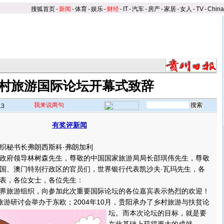
搜狐首页
-
新闻
-
体育
-
娱乐
-
财经
-
IT
-
汽车
-
房产
-
家居
-
女人
-
TV
-
Chin
村旅游国际论坛开幕式致辞
我来说两句
13
有奖评新闻
】
秘书长弗朗西斯科·弗朗加利
府领导林树森先生，尊敬的中国国家旅游局局长邵琪伟先生，尊敬
国、澳门特别行政区的官员们，世界银行代表凯沙夫·瓦玛先生，各
表，各位女士，各位先生：
旅游组织，向参加此次重要国际论坛的各位嘉宾表示热烈的欢迎！
乡村旅游研讨会举办于东欧；2004年10月，贵阳承办了乡村旅游与扶贫论
坛。
而本次论坛的目标，就是要