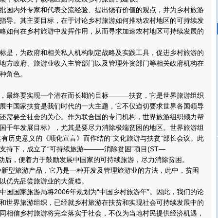
国内外专家和代表交流经验、提出饶有价值的观点，并为乡村旅游
指导。其主要目标，在于讨论乡村旅游如何推动农村地区的可持续发
略如何在乡村旅游中发挥作用，从而寻求加速农村地区可持续发展的
是，为政府和相关私人机构制定战略及实践工具，促进乡村旅游的
地方政府、旅游业收入主管部门以及管理外资部门等相关政府机构在
种角色。
最终要实现一个潜在而长期的目标———扶贫，它是世界旅游组织
展中国家扶贫是我们时代的一大主题，它不仅迫切要求世界各国领导
还需要全社会的关心。作为联合国的专门机构，世界旅游组织倾力帮
国千年发展目标》，尤其是要尽力消除极端贫困的地区。世界旅游组
以其有历史意义的《顺化宣言》而作结的“文化旅游与扶贫”部长会议。此
支持下，成立了“可持续旅游———消除贫困”项目(ST—
n)，它启动后，便着力于鼓励发展中国家的可持续旅游，尽力消除贫困。
种新型旅游产品，它乃是一种开发及管理旅游业的方法，此中，贫困
以优先品尝旅游业的大蛋糕。
国家旅游局将2006年规划为“中国乡村旅游年”。因此，我们的论
和世界旅游组织，已经就乡村旅游在扶贫和实现社会可持续发展中的
同相信乡村旅游将完全落实于社会，不仅为当地村民提供经济机遇，