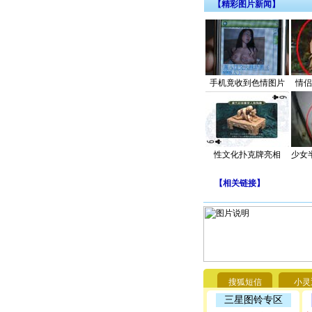
【精彩图片新闻】
手机竟收到色情图片
情侣
性文化扑克牌亮相
少女
【
相关链接
】
搜狐短信
小灵
三星图铃专区