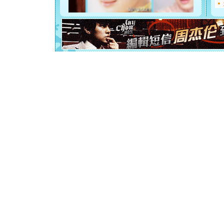
断电。爱
你是我专
[元旦]
如
起；二是
离。水晶
[元旦]
当
泣，这痛
卖了。水
[春节]
风
颜！冬去
道一声平
[春节]
传
片叶子是
送你一棵