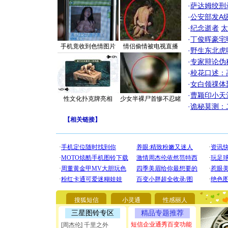
·
萨达姆绞刑
·
公安部发A
·
纪念逝者
太
·
丁俊晖豪宅
手机竟收到色情图片
情侣偷情被电视直播
·
野生东北虎
·
专家辩论伪
·
校花口述：
·
女白领祼体
·
曹颖印小天
性文化扑克牌亮相
少女半裸尸首惨不忍睹
·
诡秘莫测：
【
相关链接
】
[圣诞节]
你太多，
要平安！
搜狐短信
小灵通
性感丽人
[圣诞节]
三星图铃专区
精品专题推荐
能正大光明
短信企业通秀百变功能
[周杰伦] 千里之外
都要快乐噢