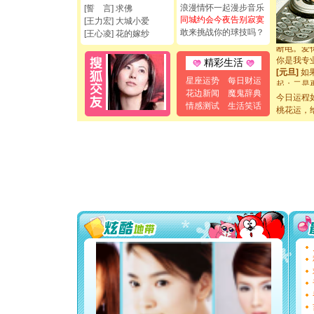
浪漫情怀一起漫步音乐
[圣诞节]
[誓 言] 求佛
同城约会今夜告别寂寞
如意,快乐
[王力宏] 大城小爱
[元旦]
看
敢来挑战你的球技吗？
[王心凌] 花的嫁纱
断电。爱
你是我专
精彩生活
[元旦]
如
起；二是
星座运势
每日财运
离。水晶
花边新闻
魔鬼辞典
今日运程
[元旦]
当
情感测试
生活笑话
桃花运，
泣，这痛
卖了。水
[春节]
风
颜！冬去
道一声平
[春节]
传
片叶子是
送你一棵
[圣诞节]
你太多，
要平安！
[圣诞节]
能正大光明
都要快乐噢
[圣诞节]
如意,快乐
[元旦]
看