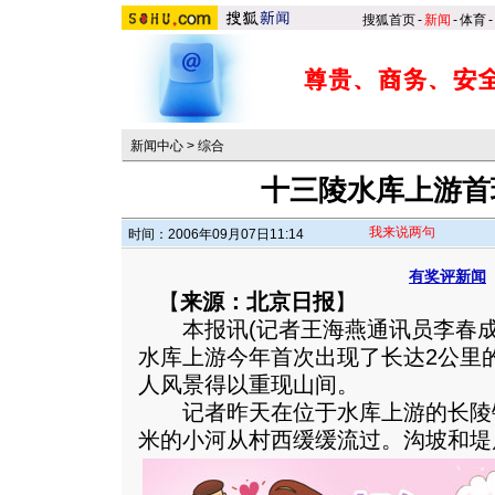
搜狐首页
-
新闻
-
体育
-
新闻中心
>
综合
十三陵水库上游首
我来说两句
时间：2006年09月07日11:14
有奖评新闻
【
来源：北京日报
】
本报讯(记者王海燕通讯员李春成)
水库上游今年首次出现了长达2公里
人风景得以重现山间。
记者昨天在位于水库上游的长陵镇
米的小河从村西缓缓流过。
沟坡和堤