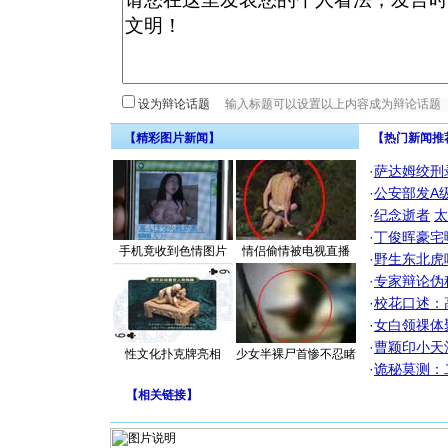
设为辩论话题
【精彩图片新闻】
【热门新闻推
·
萨达姆绞刑
·
公安部发A
·
纪念逝者
太
·
丁俊晖豪宅
手机竟收到色情图片
情侣偷情被电视直播
·
野生东北虎
·
专家辩论伪
·
校花口述：
·
女白领祼体
·
曹颖印小天
性文化扑克牌亮相
少女半裸尸首惨不忍睹
·
诡秘莫测：
【
相关链接
】