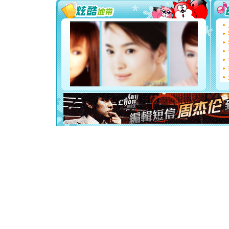
[圣诞节]
你太多，
要平安！
[圣诞节]
能正大光明
都要快乐噢
[圣诞节]
如意,快乐
[元旦]
看
断电。爱
你是我专
[元旦]
如
起；二是
离。水晶
[元旦]
当
泣，这痛
卖了。水
[春节]
风
颜！冬去
道一声平
[春节]
传
片叶子是
送你一棵