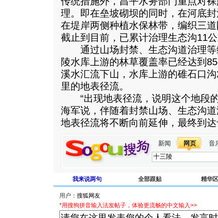
传统措施外，昌平水务部门重点对裸
理。即在垒坡砌坝的同时，在河底封
在堤岸两侧种植水保林带，编织三道
截止到目前，已累计治理生态沟11
通过山场封禁、生态沟道治理等
陵水库上游的林草覆盖率已经达到8
溪水汇流下山，水库上游的碓石口沟
里的地表径流。
“出现地表径流，说明这个地段的
海军说，伴随着封禁山场、生态沟道
地表径流将不断向前延伸，最终到达十
新闻
网页
音
我来说两句
全部跟贴
精华
用户：
*用搜狗拼音输入法发帖子，体验更流畅的中文输入>>