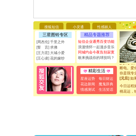
[圣诞节]
你太多，
搜狐短信
小灵通
性感丽人
要平安！
三星图铃专区
精品专题推荐
[圣诞节]
能正大光明
短信企业通秀百变功能
[周杰伦] 千里之外
都要快乐噢
浪漫情怀一起漫步音乐
[誓 言] 求佛
[圣诞节]
同城约会今夜告别寂寞
[王力宏] 大城小爱
如意,快乐
敢来挑战你的球技吗？
[王心凌] 花的嫁纱
[元旦]
看
断电。爱
精彩生活
你是我专
[元旦]
如
星座运势
每日财运
起；二是
花边新闻
魔鬼辞典
今日运程
离。水晶
情感测试
生活笑话
桃花运，
[元旦]
当
泣，这痛
卖了。水
[春节]
风
颜！冬去
道一声平
[春节]
传
片叶子是
送你一棵