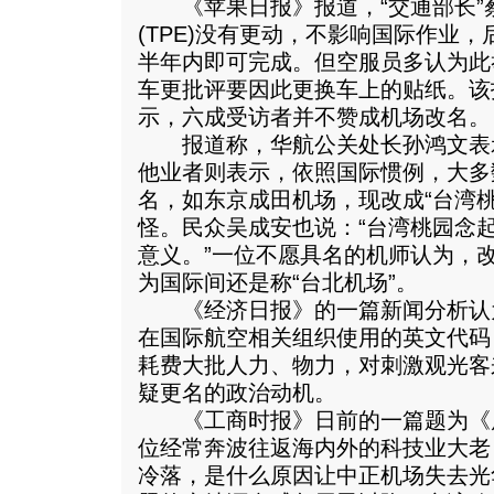
《苹果日报》报道，“交通部长”
(TPE)没有更动，不影响国际作业
半年内即可完成。但空服员多认为此
车更批评要因此更换车上的贴纸。该
示，六成受访者并不赞成机场改名。
报道称，华航公关处长孙鸿文表
他业者则表示，依照国际惯例，大多
名，如东京成田机场，现改成“台湾
怪。民众吴成安也说：“台湾桃园念
意义。”一位不愿具名的机师认为，
为国际间还是称“台北机场”。
《经济日报》的一篇新闻分析认
在国际航空相关组织使用的英文代码
耗费大批人力、物力，对刺激观光客
疑更名的政治动机。
《工商时报》日前的一篇题为《
位经常奔波往返海内外的科技业大老
冷落，是什么原因让中正机场失去光