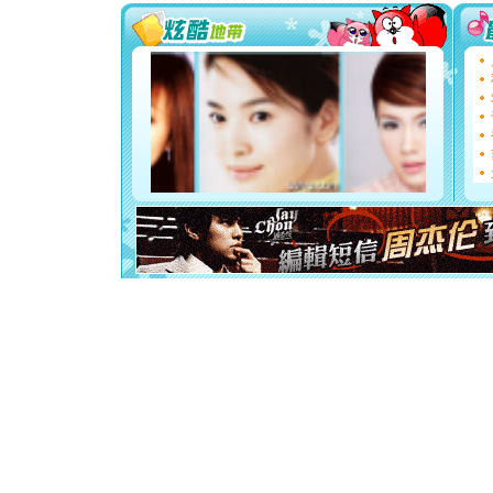
[圣诞节]
你太多，
要平安！
[圣诞节]
能正大光明
都要快乐噢
[圣诞节]
如意,快乐
[元旦]
看
断电。爱
你是我专
[元旦]
如
起；二是
离。水晶
[元旦]
当
泣，这痛
卖了。水
[春节]
风
颜！冬去
道一声平
[春节]
传
片叶子是
送你一棵