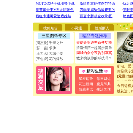
[圣诞节]
你太多，
搜狐短信
小灵通
性感丽人
要平安！
[圣诞节]
三星图铃专区
精品专题推荐
能正大光明
短信企业通秀百变功能
[周杰伦] 千里之外
都要快乐噢
浪漫情怀一起漫步音乐
[誓 言] 求佛
[圣诞节]
同城约会今夜告别寂寞
[王力宏] 大城小爱
如意,快乐
敢来挑战你的球技吗？
[王心凌] 花的嫁纱
[元旦]
看
断电。爱
你是我专
精彩生活
[元旦]
如
星座运势
每日财运
起；二是
花边新闻
魔鬼辞典
离。水晶
今日运程
[元旦]
当
情感测试
生活笑话
桃花运，
泣，这痛
卖了。水
[春节]
风
颜！冬去
道一声平
[春节]
传
片叶子是
送你一棵