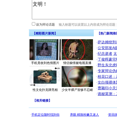
设为辩论话题
【精彩图片新闻】
【热门新闻推
·
萨达姆绞刑
·
公安部发A
·
纪念逝者
太
·
丁俊晖豪宅
手机竟收到色情图片
情侣偷情被电视直播
·
野生东北虎
·
专家辩论伪
·
校花口述：
·
女白领祼体
·
曹颖印小天
性文化扑克牌亮相
少女半裸尸首惨不忍睹
·
诡秘莫测：
【
相关链接
】