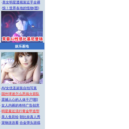
·
美女明星透视装近乎全裸
·
惊！世界各地的怪物(图)
娱乐基地
·
AV女优圣诞装自拍写真
·
国外球迷怎么恶搞火箭队
·
震撼人心的人体干尸[图]
·
女人内裤的奇特广告创意
·
明星最近流行黄金甲造型
·
美人鱼彩绘
朝比奈真人秀
·
宠物连连看
合金弹头游戏