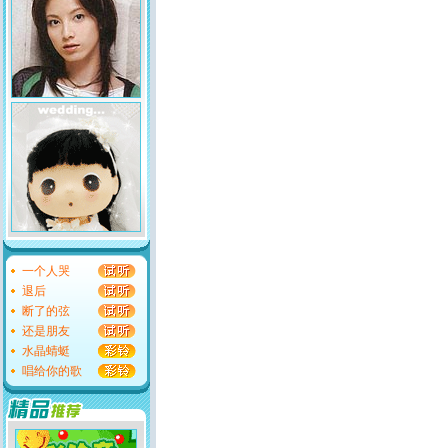
一个人哭
退后
断了的弦
还是朋友
水晶蜻蜓
唱给你的歌