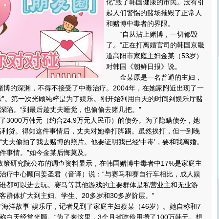
化”毁了韩国健康的市民。没有引
起人们警惕的赌场摧毁了正常人
和赌博中毒者的界限。
“自从沾上赌博，一切都毁
了。”正在打离婚官司的韩国京畿
道高阳市家庭主妇金某（53岁）
对韩国《朝鲜日报》说。
金某原是一名普通的主妇，
赌博的深渊，不得不接受了中毒治疗。2004年，在她家附近出现了一
堂”。第一次光顾纯粹是为了娱乐。刚开始利用白天的时间到娱乐厅赌
深陷。“到最后趁丈夫睡觉，也偷偷去赌几把。”
000万韩元（约合24.9万元人民币）的债务。为了隐瞒债务，她
的高利贷。得知这件事情后，丈夫对她拳打脚踢。虽然挨打，但一到晚
“丈夫偷拍了我去赌博的照片。他要证明我已经‘中毒’，要和我离婚。
件事情。”如今金某后悔莫及。
策研究院公布的调查资料显示，在韩国赌博中毒者中17%是家庭主
治疗中心顾问姜圣君（音译）说：“与赛马和赛自行车相比，成人娱
谁都可以进去玩。赛马等其他游戏的主要群体是私营业主和无业游
客群体扩大到主妇、学生、20多岁和30多岁阶层。”
洋故事”娱乐厅，记者见到了家庭主妇蔡某（46岁）。她自称和7
称白天经常光顾。“为了来这里，3个月省吃俭用攒了100万韩元。想