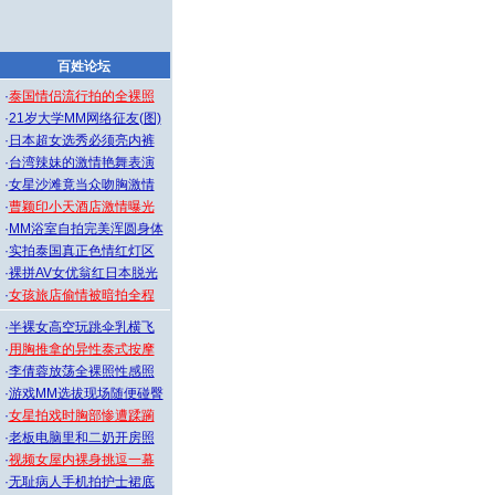
百姓论坛
·
泰国情侣流行拍的全裸照
·
21岁大学MM网络征友(图)
·
日本超女选秀必须亮内裤
·
台湾辣妹的激情艳舞表演
·
女星沙滩竟当众吻胸激情
·
曹颖印小天酒店激情曝光
·
MM浴室自拍完美浑圆身体
·
实拍泰国真正色情红灯区
·
裸拼AV女优翁红日本脱光
·
女孩旅店偷情被暗拍全程
·
半裸女高空玩跳伞乳横飞
·
用胸推拿的异性泰式按摩
·
李倩蓉放荡全裸照性感照
·
游戏MM选拔现场随便碰臀
·
女星拍戏时胸部惨遭蹂躏
·
老板电脑里和二奶开房照
·
视频女屋内裸身挑逗一幕
·
无耻病人手机拍护士裙底