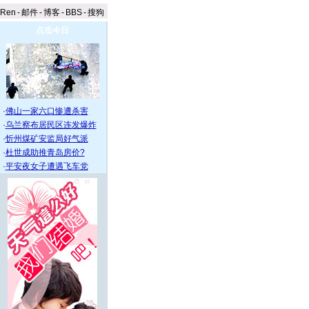
aRen
-
邮件
-
博客
-
BBS
-
搜狗
点击今日
·
佛山一家六口惨遭杀害
·
乌兰察布居民区连发爆炸
·
忻州煤矿安监局好气派
·
杜世成助推青岛房价?
·
平安夜女子遭遇飞车党