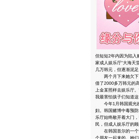
但短短2年内因为陷入
家成人娱乐厅“大海天
几万韩元，但逐渐泥足
两个月下来她欠下了3
借了2000多万韩元
上金某照样去娱乐厅。
我最害怕孩子们知道这
今年1月韩国观光政
妇。韩国赌博中毒预防
乐厅始终敞开着大门，
民，但成人娱乐厅的顾
在韩国首尔的一个“海
个朋友一起来的。她们