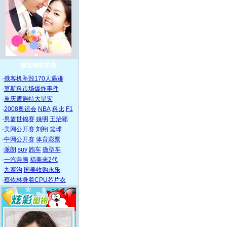
频道精彩推荐
·
俄客机坠毁170人遇难
·
莫斯科市场爆炸事件
·
重庆遭遇特大旱灾
·
2008奥运会
NBA
科比
F1
·
男篮世锦赛
姚明
王治郅
·
美网公开赛
刘翔
篮球
·
中网公开赛
体育彩票
·
派朗
suv
跑车
微型车
·
一汽奔腾
福美来2代
·
九寨沟
国美收购永乐
·
蔡依林身着CPU芯片衣