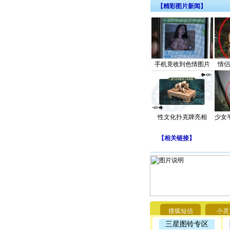
【精彩图片新闻】
手机竟收到色情图片
情侣
性文化扑克牌亮相
少女
【
相关链接
】
搜狐短信
小灵
三星图铃专区