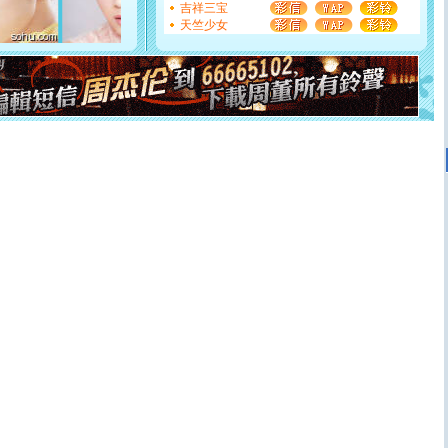
[元旦]
看到你我会触电；看不到你我要充电；没有你我会
吉祥三宝
断电。爱你是我职业，想你是我事业，抱你是我特长，吻
天竺少女
你是我专业！水晶之恋祝你新年快乐
[元旦]
如果上天让我许三个愿望，一是今生今世和你在一
起；二是再生再世和你在一起；三是三生三世和你不再分
离。水晶之恋祝你新年快乐
[元旦]
当我狠下心扭头离去那一刻，你在我身后无助地哭
泣，这痛楚让我明白我多么爱你。我转身抱住你：这猪不
卖了。水晶之恋祝你新年快乐。
[春节]
风柔雨润好月圆，半岛铁盒伴身边，每日尽显开心
颜！冬去春来似水如烟，劳碌人生需尽欢！听一曲轻歌，
道一声平安！新年吉祥万事如愿
[春节]
传说薰衣草有四片叶子：第一片叶子是信仰，第二
片叶子是希望，第三片叶子是爱情，第四片叶子是幸运。
送你一棵薰衣草，愿你新年快乐！