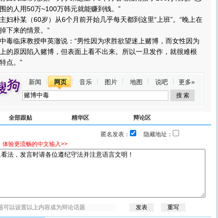
的人用50万~100万韩元就能赚到钱。”
朴某（60岁）从6个月前开始几乎每天都到这里“上班”。“晚上在
掉下来的情景。”
毒临床教授申英澈说：“男性因为求胜欲望迷上赌博，而女性因为
上的原因陷入赌博，但表面上看不出来。所以一旦发作，就很难根
特点。”
新闻
网页
音乐
图片
地图
说吧
更多»
全部跟贴
精华区
辩论区
匿名发表：
隐藏地址：
，体验更流畅的中文输入>>