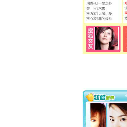
[周杰伦] 千里之外
[誓 言] 求佛
[王力宏] 大城小爱
[王心凌] 花的嫁纱