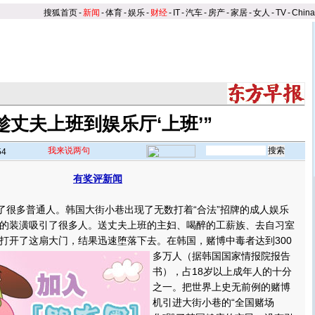
搜狐首页
-
新闻
-
体育
-
娱乐
-
财经
-
IT
-
汽车
-
房产
-
家居
-
女人
-
TV
-
Chin
趁丈夫上班到娱乐厅‘上班’”
我来说两句
54
有奖评新闻
】
很多普通人。韩国大街小巷出现了无数打着“合法”招牌的成人娱乐
的装潢吸引了很多人。送丈夫上班的主妇、喝醉的工薪族、去自习室
打开了这扇大门，结果迅速堕落下去。
在韩国，赌博中毒者达到300
多万人（据韩国国家情报院报告
书），占18岁以上成年人的十分
之一。把世界上史无前例的赌博
机引进大街小巷的“全国赌场