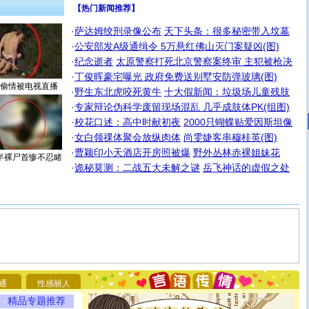
【热门新闻推荐】
·
萨达姆绞刑录像公布
天下头条：很多秘密带入坟墓
·
公安部发A级通缉令 5万悬红佛山灭门案疑凶(图)
·
纪念逝者
太原警察打死北京警察案终审 主犯被枪决
·
丁俊晖豪宅曝光 政府免费送别墅安防弹玻璃(图)
偷情被电视直播
·
野生东北虎咬死黄牛
十大假新闻：垃圾场儿童残肢
·
专家辩论伪科学废留现场混乱 几乎成肢体PK(组图)
·
校花口述：高中时献初夜
2000只蝴蝶贴爱因斯坦像
·
女白领祼体聚会放纵肉体
尚雯婕客串穆桂英(图)
·
曹颖印小天酒店开房照被爆
野外丛林赤裸姐妹花
半裸尸首惨不忍睹
·
诡秘莫测：二战五大未解之谜
岳飞神话的虚假之处
[圣诞节]
圣诞节到了，想想没什么送给你的，又不打算给
你太多，只有给你五千万：千万快乐！千万要健康！千万
要平安！千万要知足！千万不要忘记我！
通
性感丽人
[圣诞节]
不只这样的日子才会想起你,而是这样的日子才
精品专题推荐
能正大光明地骚扰你,告诉你,圣诞要快乐!新年要快乐!天天