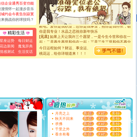
都要快乐噢!
短信企业通秀百变功能
[圣诞节]
奉上一颗祝福的心,在这个特别的日子里,愿幸福,
浪漫情怀一起漫步音乐
如意,快乐,鲜花,一切美好的祝愿与你同在.圣诞快乐!
同城约会今夜告别寂寞
[元旦]
看到你我会触电；看不到你我要充电；没有你我会
敢来挑战你的球技吗？
断电。爱你是我职业，想你是我事业，抱你是我特长，吻
你是我专业！水晶之恋祝你新年快乐
精彩生活
[元旦]
如果上天让我许三个愿望，一是今生今世和你在一
起；二是再生再世和你在一起；三是三生三世和你不再分
星座运势
每日财运
离。水晶之恋祝你新年快乐
花边新闻
魔鬼辞典
今日运程如何？财运、事业运、
[元旦]
当我狠下心扭头离去那一刻，你在我身后无助地哭
情感测试
生活笑话
桃花运，给你详细道来！！！
泣，这痛楚让我明白我多么爱你。我转身抱住你：这猪不
卖了。水晶之恋祝你新年快乐。
[春节]
风柔雨润好月圆，半岛铁盒伴身边，每日尽显开心
颜！冬去春来似水如烟，劳碌人生需尽欢！听一曲轻歌，
道一声平安！新年吉祥万事如愿
[春节]
传说薰衣草有四片叶子：第一片叶子是信仰，第二
片叶子是希望，第三片叶子是爱情，第四片叶子是幸运。
送你一棵薰衣草，愿你新年快乐！
[圣诞节]
圣诞节到了，想想没什么送给你的，又不打算给
你太多，只有给你五千万：千万快乐！千万要健康！千万
要平安！千万要知足！千万不要忘记我！
[圣诞节]
不只这样的日子才会想起你,而是这样的日子才
月亮之上
能正大光明地骚扰你,告诉你,圣诞要快乐!新年要快乐!天天
秋天不回来
都要快乐噢!
求佛
[圣诞节]
奉上一颗祝福的心,在这个特别的日子里,愿幸福,
千里之外
如意,快乐,鲜花,一切美好的祝愿与你同在.圣诞快乐!
香水有毒