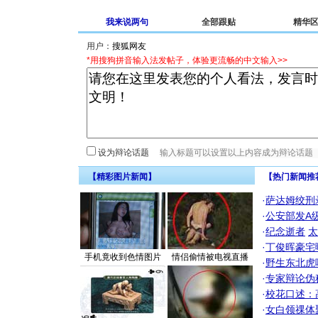
我来说两句
全部跟贴
精华
用户：
*用搜狗拼音输入法发帖子，体验更流畅的中文输入>>
设为辩论话题
【精彩图片新闻】
【热门新闻推
·
萨达姆绞刑
·
公安部发A
·
纪念逝者
太
·
丁俊晖豪宅
手机竟收到色情图片
情侣偷情被电视直播
·
野生东北虎
·
专家辩论伪
·
校花口述：
·
女白领祼体