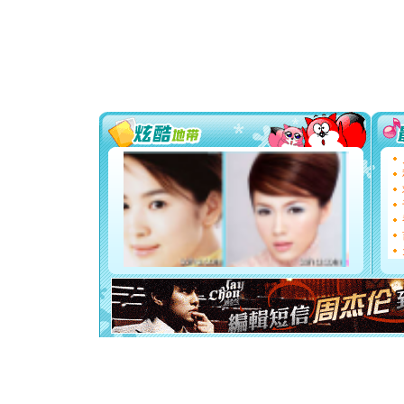
片叶子是
送你一棵
[圣诞节]
你太多，
要平安！
[圣诞节]
能正大光明
都要快乐噢
[圣诞节]
如意,快乐
[元旦]
看
断电。爱
你是我专
[元旦]
如
起；二是
离。水晶
[元旦]
当
泣，这痛
卖了。水
[春节]
风
颜！冬去
道一声平
[春节]
传
片叶子是
送你一棵