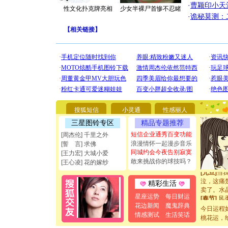
·
曹颖印小天
性文化扑克牌亮相
少女半裸尸首惨不忍睹
·
诡秘莫测：
【
相关链接
】
[圣诞节]
你太多，
要平安！
[圣诞节]
能正大光明
都要快乐噢
[圣诞节]
如意,快乐
搜狐短信
小灵通
性感丽人
[元旦]
看
三星图铃专区
精品专题推荐
断电。爱
短信企业通秀百变功能
[周杰伦] 千里之外
你是我专
浪漫情怀一起漫步音乐
[元旦]
如
[誓 言] 求佛
同城约会今夜告别寂寞
起；二是
[王力宏] 大城小爱
离。水晶
敢来挑战你的球技吗？
[王心凌] 花的嫁纱
[元旦]
当
泣，这痛
精彩生活
卖了。水
[春节]
风
星座运势
每日财运
颜！冬去
花边新闻
魔鬼辞典
今日运程
道一声平
情感测试
生活笑话
桃花运，
[春节]
传