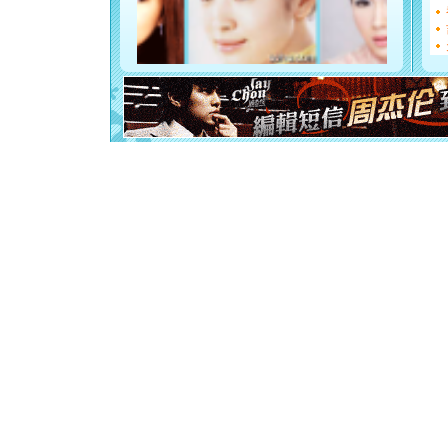
如意,快乐
[元旦]
看
断电。爱
你是我专
[元旦]
如
起；二是
离。水晶
[元旦]
当
泣，这痛
卖了。水
[春节]
风
颜！冬去
道一声平
[春节]
传
片叶子是
送你一棵