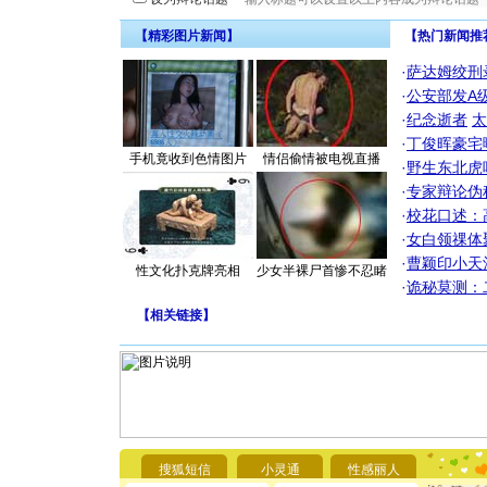
【精彩图片新闻】
【热门新闻推
·
萨达姆绞刑
·
公安部发A
·
纪念逝者
太
·
丁俊晖豪宅
手机竟收到色情图片
情侣偷情被电视直播
·
野生东北虎
·
专家辩论伪
·
校花口述：
·
女白领祼体
·
曹颖印小天
性文化扑克牌亮相
少女半裸尸首惨不忍睹
·
诡秘莫测：
【
相关链接
】
[圣诞节]
你太多，
要平安！
搜狐短信
小灵通
性感丽人
[圣诞节]