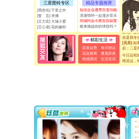
三星图铃专区
精品专题推荐
能正大光明
都要快乐噢
短信企业通秀百变功能
[周杰伦] 千里之外
[圣诞节]
浪漫情怀一起漫步音乐
[誓 言] 求佛
如意,快乐
同城约会今夜告别寂寞
[王力宏] 大城小爱
[元旦]
看
敢来挑战你的球技吗？
[王心凌] 花的嫁纱
断电。爱
你是我专
精彩生活
[元旦]
如
起；二是
星座运势
每日财运
离。水晶
花边新闻
魔鬼辞典
今日运程
[元旦]
当
情感测试
生活笑话
桃花运，
泣，这痛
卖了。水
[春节]
风
颜！冬去
道一声平
[春节]
传
片叶子是
送你一棵
[圣诞节]
你太多，
要平安！
[圣诞节]
能正大光明
都要快乐噢
[圣诞节]