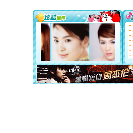
送你一棵
[圣诞节]
你太多，
要平安！
[圣诞节]
能正大光明
都要快乐噢
[圣诞节]
如意,快乐
[元旦]
看
断电。爱
你是我专
[元旦]
如
起；二是
离。水晶
[元旦]
当
泣，这痛
卖了。水
[春节]
风
颜！冬去
道一声平
[春节]
传
片叶子是
送你一棵