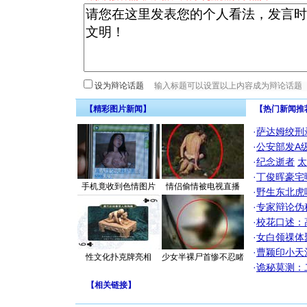
设为辩论话题
【精彩图片新闻】
【热门新闻推
·
萨达姆绞刑
·
公安部发A
·
纪念逝者
太
·
丁俊晖豪宅
手机竟收到色情图片
情侣偷情被电视直播
·
野生东北虎
·
专家辩论伪
·
校花口述：
·
女白领祼体
·
曹颖印小天
性文化扑克牌亮相
少女半裸尸首惨不忍睹
·
诡秘莫测：
【
相关链接
】