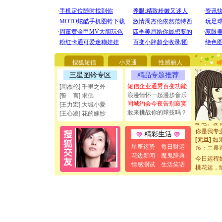
[圣诞节]
你太多，
要平安！
搜狐短信
小灵通
性感丽人
[圣诞节]
三星图铃专区
精品专题推荐
能正大光明
都要快乐噢
短信企业通秀百变功能
[周杰伦] 千里之外
[圣诞节]
浪漫情怀一起漫步音乐
[誓 言] 求佛
如意,快乐
同城约会今夜告别寂寞
[王力宏] 大城小爱
[元旦]
看
敢来挑战你的球技吗？
[王心凌] 花的嫁纱
断电。爱
你是我专
精彩生活
[元旦]
如
起；二是
星座运势
每日财运
离。水晶
花边新闻
魔鬼辞典
今日运程
[元旦]
当
情感测试
生活笑话
桃花运，
泣，这痛
卖了。水
[春节]
风
颜！冬去
道一声平
[春节]
传
片叶子是