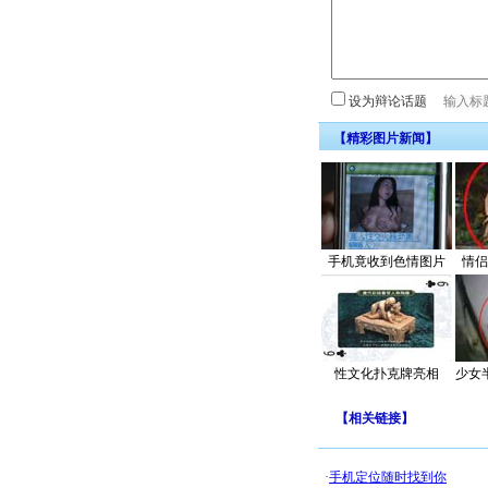
设为辩论话题
【精彩图片新闻】
手机竟收到色情图片
情侣
性文化扑克牌亮相
少女
【
相关链接
】