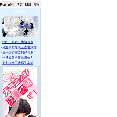
aRen
-
邮件
-
博客
-
BBS
-
搜狗
点击今日
·
佛山一家六口惨遭杀害
·
乌兰察布居民区连发爆炸
·
忻州煤矿安监局好气派
·
杜世成助推青岛房价?
·
平安夜女子遭遇飞车党