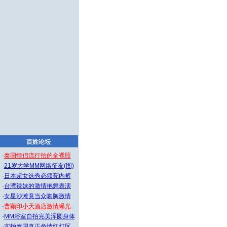
百姓论坛
·
泰国情侣流行拍的全裸照
·
21岁大学MM网络征友(图)
·
日本超女选秀必须亮内裤
·
台湾辣妹的激情艳舞表演
·
女星沙滩竟当众吻胸激情
·
曹颖印小天酒店激情曝光
·
MM浴室自拍完美浑圆身体
·
实拍泰国真正色情红灯区