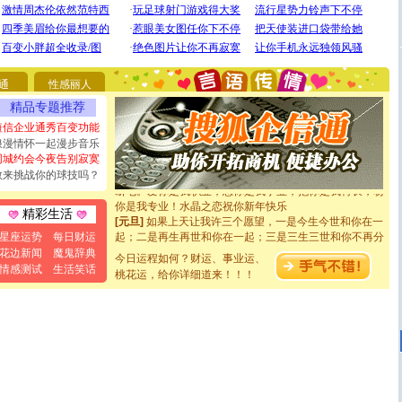
[圣诞节]
圣诞节到了，想想没什么送给你的，又不打算给
你太多，只有给你五千万：千万快乐！千万要健康！千万
要平安！千万要知足！千万不要忘记我！
通
性感丽人
[圣诞节]
不只这样的日子才会想起你,而是这样的日子才
能正大光明地骚扰你,告诉你,圣诞要快乐!新年要快乐!天天
精品专题推荐
都要快乐噢!
短信企业通秀百变功能
[圣诞节]
奉上一颗祝福的心,在这个特别的日子里,愿幸福,
浪漫情怀一起漫步音乐
如意,快乐,鲜花,一切美好的祝愿与你同在.圣诞快乐!
同城约会今夜告别寂寞
[元旦]
看到你我会触电；看不到你我要充电；没有你我会
敢来挑战你的球技吗？
断电。爱你是我职业，想你是我事业，抱你是我特长，吻
你是我专业！水晶之恋祝你新年快乐
[元旦]
如果上天让我许三个愿望，一是今生今世和你在一
精彩生活
起；二是再生再世和你在一起；三是三生三世和你不再分
星座运势
每日财运
离。水晶之恋祝你新年快乐
花边新闻
魔鬼辞典
[元旦]
当我狠下心扭头离去那一刻，你在我身后无助地哭
今日运程如何？财运、事业运、
情感测试
生活笑话
泣，这痛楚让我明白我多么爱你。我转身抱住你：这猪不
桃花运，给你详细道来！！！
卖了。水晶之恋祝你新年快乐。
[春节]
风柔雨润好月圆，半岛铁盒伴身边，每日尽显开心
颜！冬去春来似水如烟，劳碌人生需尽欢！听一曲轻歌，
道一声平安！新年吉祥万事如愿
[春节]
传说薰衣草有四片叶子：第一片叶子是信仰，第二
片叶子是希望，第三片叶子是爱情，第四片叶子是幸运。
送你一棵薰衣草，愿你新年快乐！
[圣诞节]
圣诞节到了，想想没什么送给你的，又不打算给