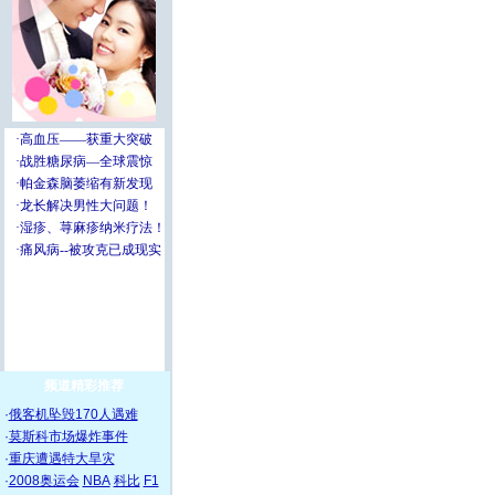
频道精彩推荐
·
俄客机坠毁170人遇难
·
莫斯科市场爆炸事件
·
重庆遭遇特大旱灾
·
2008奥运会
NBA
科比
F1