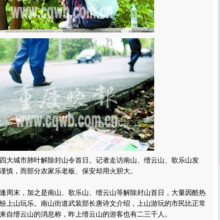
大城市肺叶解除封山令首日。记者走访南山、缙云山、歌乐山发
谨慎，而部分农家乐老板、保安却用火胆大。
周末，加之是南山、歌乐山、缙云山等解除封山首日，大量因酷热
纷上山玩乐。南山街道武装部长唐诗文介绍，上山游玩的市民比正常
来自缙云山的消息称，昨上缙云山的游客也有二三千人。