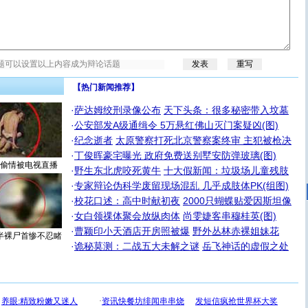
【热门新闻推荐】
·
萨达姆绞刑录像公布
天下头条：很多秘密带入坟墓
·
公安部发A级通缉令 5万悬红佛山灭门案疑凶(图)
·
纪念逝者
太原警察打死北京警察案终审 主犯被枪决
·
丁俊晖豪宅曝光 政府免费送别墅安防弹玻璃(图)
偷情被电视直播
·
野生东北虎咬死黄牛
十大假新闻：垃圾场儿童残肢
·
专家辩论伪科学废留现场混乱 几乎成肢体PK(组图)
·
校花口述：高中时献初夜
2000只蝴蝶贴爱因斯坦像
·
女白领祼体聚会放纵肉体
尚雯婕客串穆桂英(图)
·
曹颖印小天酒店开房照被爆
野外丛林赤裸姐妹花
半裸尸首惨不忍睹
·
诡秘莫测：二战五大未解之谜
岳飞神话的虚假之处