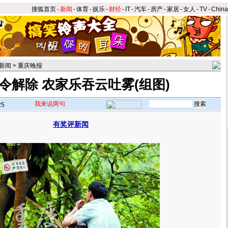
搜狐首页
-
新闻
-
体育
-
娱乐
-
财经
-
IT
-
汽车
-
房产
-
家居
-
女人
-
TV
-
Chin
新闻
>
重庆晚报
令解除 农家乐吞云吐雾(组图)
我来说两句
25
有奖评新闻
】