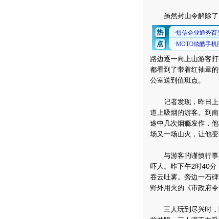
虽然封山令解除了，
路边逐一向上山游客打
都看到了带着红袖章的
公室送到值班点。
记者发现，昨日上山
道上吸烟的游客。到南
途中几次烟瘾发作，他
场又一场山火，让他变
与游客的谨慎行事相
吓人。昨下午2时40
吞云吐雾。旁边一石碑
野外用火的《市政府令
三人玩到尽兴时，随