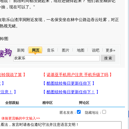
地说：“前段时间都没烧起来，现在还烧得起来？”他们甚至糊弄记
外抽，现在可以了。”
歌乐山渣滓洞附近发现，一名保安坐在林中公路边吞云吐雾，对正
熟视无睹。
舸/图
新闻
网页
音乐
图片
地图
说吧
更多»
全部跟贴
精华区
辩论区
匿名发表：
隐藏地址：
，体验更流畅的中文输入>>