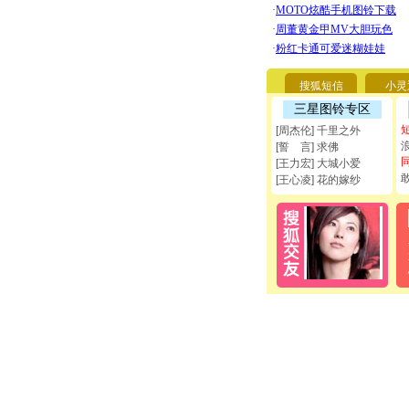
搜狐短信
小灵
三星图铃专区
[周杰伦] 千里之外
[誓 言] 求佛
[王力宏] 大城小爱
[王心凌] 花的嫁纱