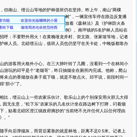
但南山、缙云山等地的护林值班仍在坚持。
昨上午，南山“两棵
树”，一辆宣传车停在路边反复播
放着《森林法》及《护林防火条
例》。南坪镇的5名护林人员站在
招呼：不要野外用火！在黄桷垭龙井村、崇文路、张家坡等地，记者
护林人员。北碚缙云山，值班人员也仍坚守在关卡处，中晚饭都靠办
的游客用火格外小心。在三大肺叶转了几圈，没看到一个在林间小
山游玩的邱平是个“老烟哥”，昨日抽烟全在厕所内完成。他称，爬山
将未点的香烟放在鼻子底下嗅，就是不敢点火。邱平说，前段时间一
得“胆小”了。
比，缙云山上一些农家乐伙计、歌乐山上的个别保安用火胆儿大得
分，因无生意，“松下乐”农家乐的几名伙计坐在路边树下打牌，叼着烟
下，贴着北碚区澄江镇政府摘抄的“当前绝不允许任何人以任何理由
》。”
手向后弹烟灰，而背后紧靠的就是林地，距离不足0.5米。记者上