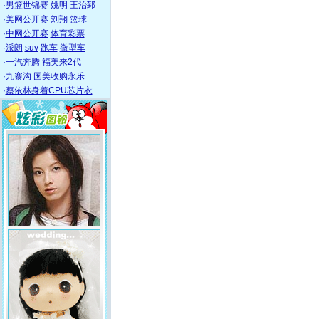
·
男篮世锦赛
姚明
王治郅
·
美网公开赛
刘翔
篮球
·
中网公开赛
体育彩票
·
派朗
suv
跑车
微型车
·
一汽奔腾
福美来2代
·
九寨沟
国美收购永乐
·
蔡依林身着CPU芯片衣