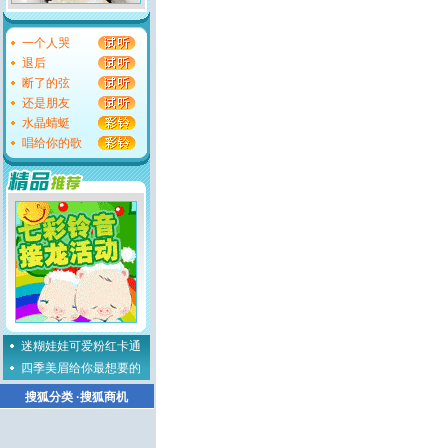
一个人哭
退后
断了的弦
还是朋友
水晶蜻蜓
唱给你的歌
迷糊娃娃可爱粉红卡通
四季美眉给你最想要的
搜狐分类
·
搜狐商机