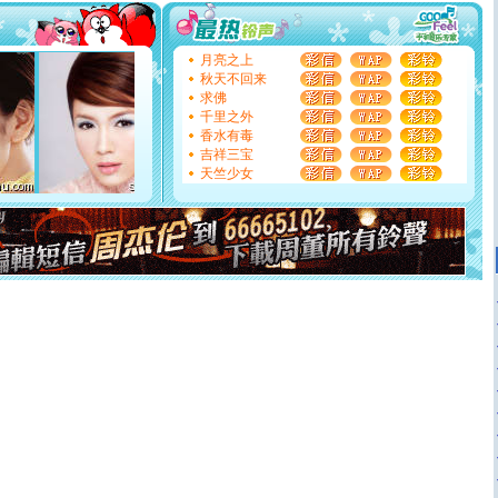
你太多，只有给你五千万：千万快乐！千万要健康！千万
要平安！千万要知足！千万不要忘记我！
[圣诞节]
不只这样的日子才会想起你,而是这样的日子才
月亮之上
能正大光明地骚扰你,告诉你,圣诞要快乐!新年要快乐!天天
秋天不回来
都要快乐噢!
求佛
[圣诞节]
奉上一颗祝福的心,在这个特别的日子里,愿幸福,
千里之外
如意,快乐,鲜花,一切美好的祝愿与你同在.圣诞快乐!
香水有毒
[元旦]
看到你我会触电；看不到你我要充电；没有你我会
吉祥三宝
断电。爱你是我职业，想你是我事业，抱你是我特长，吻
天竺少女
你是我专业！水晶之恋祝你新年快乐
[元旦]
如果上天让我许三个愿望，一是今生今世和你在一
起；二是再生再世和你在一起；三是三生三世和你不再分
离。水晶之恋祝你新年快乐
[元旦]
当我狠下心扭头离去那一刻，你在我身后无助地哭
泣，这痛楚让我明白我多么爱你。我转身抱住你：这猪不
卖了。水晶之恋祝你新年快乐。
[春节]
风柔雨润好月圆，半岛铁盒伴身边，每日尽显开心
颜！冬去春来似水如烟，劳碌人生需尽欢！听一曲轻歌，
道一声平安！新年吉祥万事如愿
[春节]
传说薰衣草有四片叶子：第一片叶子是信仰，第二
片叶子是希望，第三片叶子是爱情，第四片叶子是幸运。
送你一棵薰衣草，愿你新年快乐！