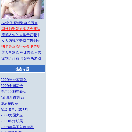
·
AV女优圣诞装自拍写真
·
国外球迷怎么恶搞火箭队
·
震撼人心的人体干尸[图]
·
女人内裤的奇特广告创意
·
明星最近流行黄金甲造型
·
美人鱼彩绘
朝比奈真人秀
·
宠物连连看
合金弹头游戏
热点专题
·
2009年全国两会
·
2009全国两会
·
关注2009年春运
·
"团团圆圆"赴台
·
燃油税改革
·
纪念改革开放30年
·
2008美国大选
·
2008珠海航展
·
2008年美国总统选举