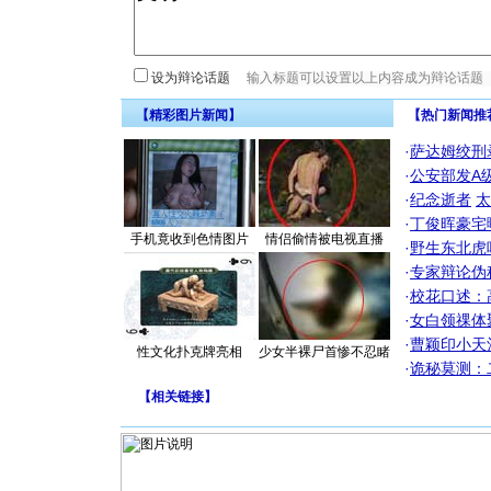
设为辩论话题
【精彩图片新闻】
【热门新闻推
·
萨达姆绞刑
·
公安部发A
·
纪念逝者
太
·
丁俊晖豪宅
手机竟收到色情图片
情侣偷情被电视直播
·
野生东北虎
·
专家辩论伪
·
校花口述：
·
女白领祼体
·
曹颖印小天
性文化扑克牌亮相
少女半裸尸首惨不忍睹
·
诡秘莫测：
【
相关链接
】