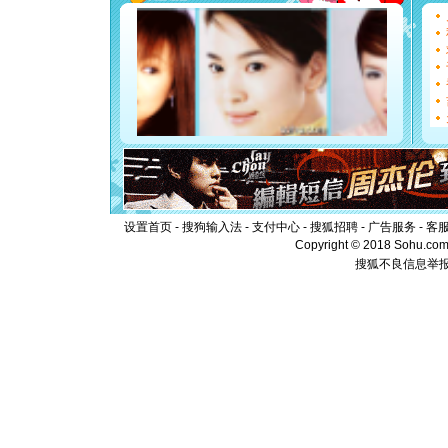
[圣诞节]
能正大光明
都要快乐噢
[圣诞节]
如意,快乐
[元旦]
看
断电。爱
你是我专
[元旦]
如
起；二是
离。水晶
[元旦]
当
泣，这痛
设置首页
-
搜狗输入法
-
支付中心
-
搜狐招聘
-
广告服务
卖了。水
-
客
[春节]
风
Copyright © 2018 Sohu.com I
颜！冬去
搜狐不良信息举
道一声平
[春节]
传
片叶子是
送你一棵