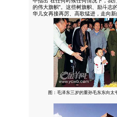
中指出“在任何时候任何情况下，我
的伟大旗帜”。这些树旗帜、励斗志
华儿女再接再厉、高歌猛进，走向新
图：毛泽东三岁的重孙毛东东向太