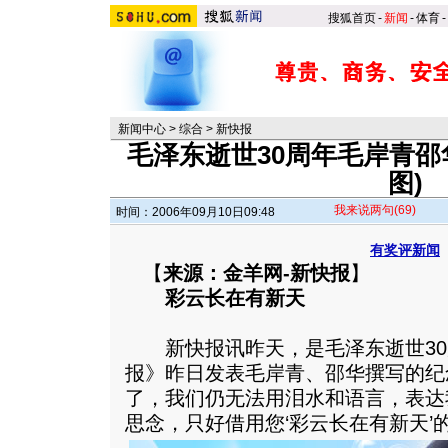
搜狐首页
-
新闻
-
体育
-
新闻中心
>
综合
>
新快报
毛泽东逝世30周年毛岸青邵
图)
我来说两句
(69)
时间：2006年09月10日09:48
有奖评新闻
【
来源：金羊网-新快报
】
彩云长在有新天
新快报讯昨天，是毛泽东逝世30
报》昨日发表毛岸青、邵华撰写的纪念
了，我们仍无法用泪水和语言，表达
思念，只好借用您‘彩云长在有新天’