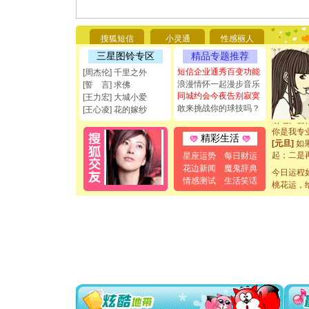
[圣诞节]
你太多，
要平安！
搜狐短信
小灵通
性感丽人
[圣诞节]
三星图铃专区
精品专题推荐
能正大光明
都要快乐噢
短信企业通秀百变功能
[周杰伦] 千里之外
[圣诞节]
浪漫情怀一起漫步音乐
[誓 言] 求佛
如意,快乐
同城约会今夜告别寂寞
[王力宏] 大城小爱
[元旦]
看
敢来挑战你的球技吗？
[王心凌] 花的嫁纱
断电。爱
你是我专
精彩生活
[元旦]
如
起；二是
星座运势
每日财运
离。水晶
花边新闻
魔鬼辞典
[元旦]
今日运程
当
情感测试
生活笑话
泣，这痛
桃花运，
卖了。水
[春节]
风
颜！冬去
道一声平
[春节]
传
片叶子是
送你一棵
[圣诞节]
你太多，
要平安！