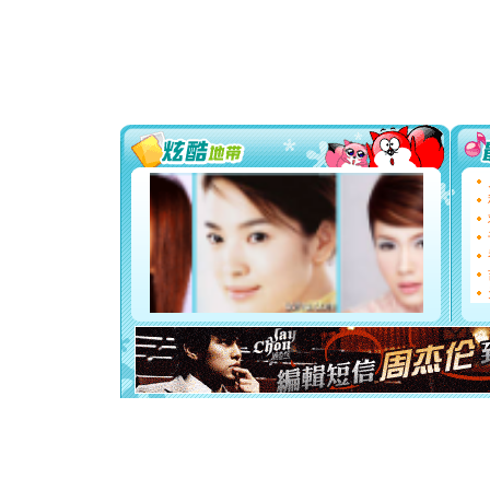
[春节]
风
颜！冬去
道一声平
[春节]
传
片叶子是
送你一棵
[圣诞节]
你太多，
要平安！
[圣诞节]
能正大光明
都要快乐噢
[圣诞节]
如意,快乐
[元旦]
看
断电。爱
你是我专
[元旦]
如
起；二是
离。水晶
[元旦]
当
泣，这痛
卖了。水
[春节]
风
颜！冬去
道一声平