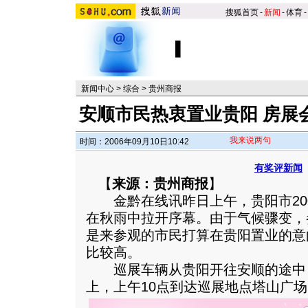
搜狐首页
-
新闻
-
体育
-
新闻中心
>
综合
>
贵州商报
安顺市民热衷置业贵阳 房展
我来说两句
时间：2006年09月10日10:42
有奖评新闻
【
来源：贵州商报
】
金黔在线讯昨日上午，贵阳市200
在秋雨中拉开序幕。由于气候骤变，
是来参观的市民打算在贵阳置业的意
比较高。
巡展车辆从贵阳开往安顺的途中
上，上午10点到达巡展地点塔山广场