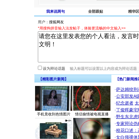
我来说两句
全部跟贴
精华
用户：
*用搜狗拼音输入法发帖子，体验更流畅的中文输入>>
设为辩论话题
【精彩图片新闻】
【热门新闻推
·
萨达姆绞刑
·
公安部发A
·
纪念逝者
太
·
丁俊晖豪宅
手机竟收到色情图片
情侣偷情被电视直播
·
野生东北虎
·
专家辩论伪
·
校花口述：
·
女白领祼体