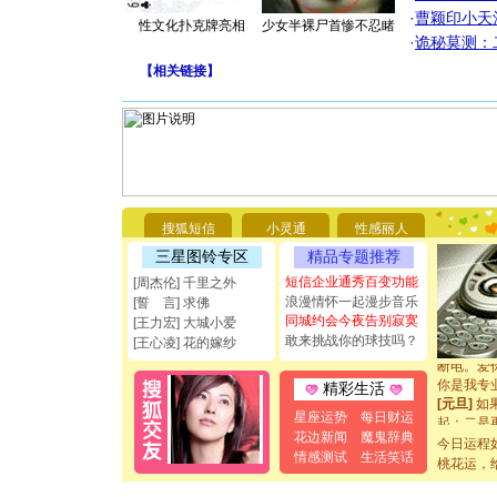
·
曹颖印小天
性文化扑克牌亮相
少女半裸尸首惨不忍睹
·
诡秘莫测：
【
相关链接
】
[圣诞节]
你太多，
要平安！
搜狐短信
小灵通
性感丽人
[圣诞节]
三星图铃专区
精品专题推荐
能正大光明
短信企业通秀百变功能
[周杰伦] 千里之外
都要快乐噢
浪漫情怀一起漫步音乐
[誓 言] 求佛
[圣诞节]
同城约会今夜告别寂寞
如意,快乐
[王力宏] 大城小爱
敢来挑战你的球技吗？
[元旦]
看
[王心凌] 花的嫁纱
断电。爱
你是我专
精彩生活
[元旦]
如
起；二是
星座运势
每日财运
离。水晶
花边新闻
魔鬼辞典
今日运程
[元旦]
当
情感测试
生活笑话
桃花运，
泣，这痛
卖了。水