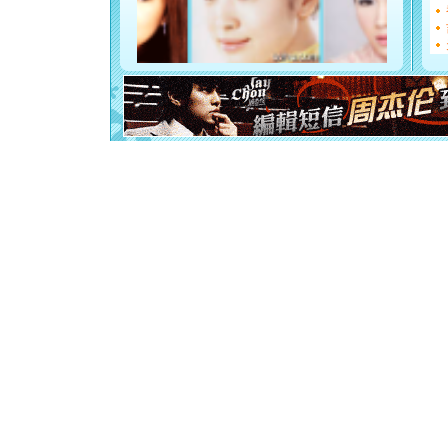
如意,快乐
[元旦]
看
断电。爱
你是我专
[元旦]
如
起；二是
离。水晶
[元旦]
当
泣，这痛
卖了。水
[春节]
风
颜！冬去
道一声平
[春节]
传
片叶子是
送你一棵