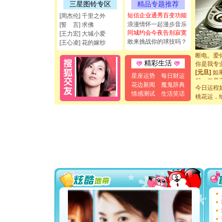
[圣诞节]
三星图铃专区
精品专题推荐
能正大光明
短信企业通秀百变功能
[周杰伦] 千里之外
都要快乐噢
浪漫情怀一起漫步音乐
[誓 言] 求佛
[圣诞节]
同城约会今夜告别寂寞
[王力宏] 大城小爱
如意,快乐
敢来挑战你的球技吗？
[王心凌] 花的嫁纱
[元旦]
看
断电。爱
你是我专
精彩生活
[元旦]
如
星座运势
每日财运
起；二是
花边新闻
魔鬼辞典
离。水晶
今日运程
情感测试
生活笑话
[元旦]
当
桃花运，
泣，这痛
卖了。水
[春节]
风
颜！冬去
道一声平
[春节]
传
片叶子是
送你一棵
[圣诞节]
你太多，
要平安！
[圣诞节]
能正大光明
都要快乐噢
[圣诞节]