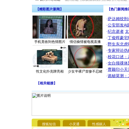
【精彩图片新闻】
【热门新闻推
·
萨达姆绞刑
·
公安部发A
·
纪念逝者
太
·
丁俊晖豪宅
手机竟收到色情图片
情侣偷情被电视直播
·
野生东北虎
·
专家辩论伪
·
校花口述：
·
女白领祼体
·
曹颖印小天
性文化扑克牌亮相
少女半裸尸首惨不忍睹
·
诡秘莫测：
【
相关链接
】
[圣诞节]
你太多，
搜狐短信
小灵通
性感丽人
要平安！