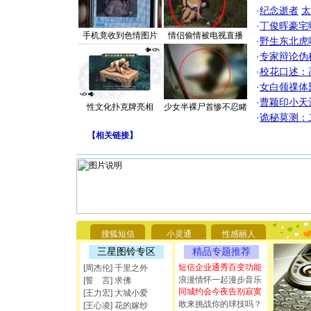
·
纪念逝者
太
·
丁俊晖豪宅
手机竟收到色情图片
情侣偷情被电视直播
·
野生东北虎
·
专家辩论伪
·
校花口述：
·
女白领祼体
·
曹颖印小天
性文化扑克牌亮相
少女半裸尸首惨不忍睹
·
诡秘莫测：
【
相关链接
】
[圣诞节]
你太多，
要平安！
搜狐短信
小灵通
性感丽人
[圣诞节]
三星图铃专区
精品专题推荐
能正大光明
短信企业通秀百变功能
都要快乐噢
[周杰伦] 千里之外
[圣诞节]
浪漫情怀一起漫步音乐
[誓 言] 求佛
如意,快乐
同城约会今夜告别寂寞
[王力宏] 大城小爱
[元旦]
看
敢来挑战你的球技吗？
[王心凌] 花的嫁纱