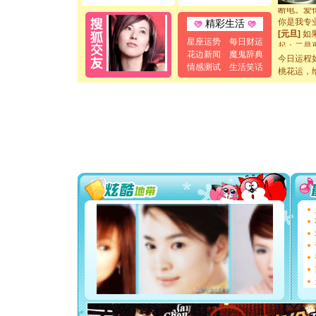
断电。爱
你是我专
精彩生活
[元旦]
如
起；二是
星座运势
每日财运
离。水晶
花边新闻
魔鬼辞典
今日运程
[元旦]
当
情感测试
生活笑话
桃花运，
泣，这痛
卖了。水
[春节]
风
颜！冬去
道一声平
[春节]
传
片叶子是
送你一棵
[圣诞节]
你太多，
要平安！
[圣诞节]
能正大光明
都要快乐噢
[圣诞节]
如意,快乐
[元旦]
看
断电。爱
你是我专
[元旦]
如
起；二是