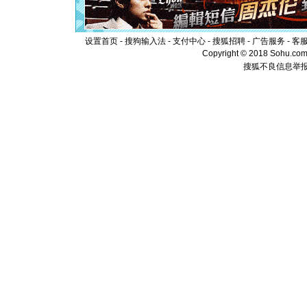
离。水晶
[元旦]
当
泣，这痛
设置首页
-
搜狗输入法
-
支付中心
-
搜狐招聘
-
广告服务
-
客
卖了。水
Copyright © 2018 Sohu.com I
[春节]
风
搜狐不良信息举
颜！冬去
道一声平
[春节]
传
片叶子是
送你一棵