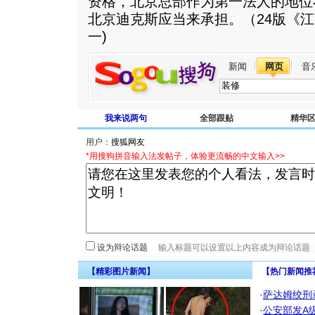
资格，北京总部作为第一法人的地位
北京迪克斯应当来承担。（24版《江
一)
新闻
网页
音
我来说两句
全部跟贴
精华
用户：
*用搜狗拼音输入法发帖子，体验更流畅的中文输入>>
设为辩论话题
【精彩图片新闻】
【热门新闻推
·
萨达姆绞刑
·
公安部发A