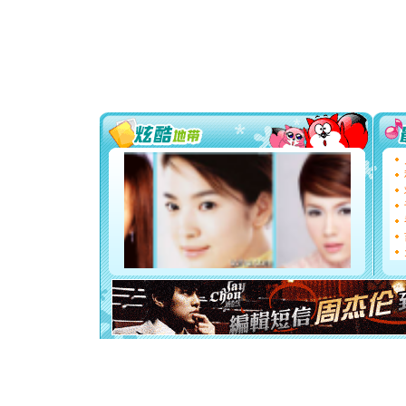
卖了。水
[春节]
风
颜！冬去
道一声平
[春节]
传
片叶子是
送你一棵
[圣诞节]
你太多，
要平安！
[圣诞节]
能正大光明
都要快乐噢
[圣诞节]
如意,快乐
[元旦]
看
断电。爱
你是我专
[元旦]
如
起；二是
离。水晶
[元旦]
当
泣，这痛
卖了。水
[春节]
风
颜！冬去
道一声平