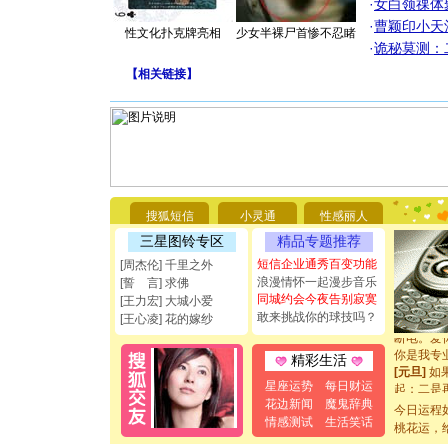
·
女白领祼体
·
曹颖印小天
性文化扑克牌亮相
少女半裸尸首惨不忍睹
·
诡秘莫测：
【
相关链接
】
[圣诞节]
你太多，
要平安！
搜狐短信
小灵通
性感丽人
[圣诞节]
三星图铃专区
精品专题推荐
能正大光明
短信企业通秀百变功能
都要快乐噢
[周杰伦] 千里之外
[圣诞节]
浪漫情怀一起漫步音乐
[誓 言] 求佛
如意,快乐
同城约会今夜告别寂寞
[王力宏] 大城小爱
[元旦]
看
敢来挑战你的球技吗？
[王心凌] 花的嫁纱
断电。爱
你是我专
精彩生活
[元旦]
如
起；二是
星座运势
每日财运
离。水晶
花边新闻
魔鬼辞典
今日运程
[元旦]
当
情感测试
生活笑话
桃花运，
泣，这痛