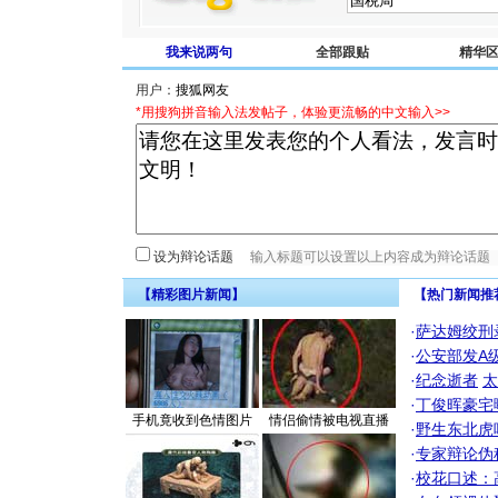
我来说两句
全部跟贴
精华
用户：
*用搜狗拼音输入法发帖子，体验更流畅的中文输入>>
设为辩论话题
【精彩图片新闻】
【热门新闻推
·
萨达姆绞刑
·
公安部发A
·
纪念逝者
太
·
丁俊晖豪宅
手机竟收到色情图片
情侣偷情被电视直播
·
野生东北虎
·
专家辩论伪
·
校花口述：