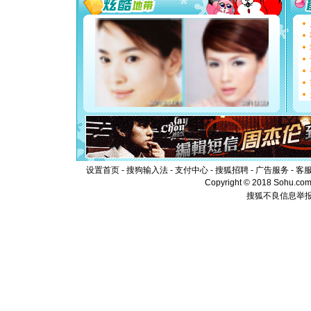
[圣诞节]
能正大光明
都要快乐噢
[圣诞节]
如意,快乐
[元旦]
看
断电。爱
你是我专
[元旦]
如
起；二是
离。水晶
[元旦]
当
泣，这痛
卖了。水
[春节]
风
设置首页
-
搜狗输入法
-
支付中心
-
搜狐招聘
-
广告服务
-
客
颜！冬去
Copyright © 2018 Sohu.com I
道一声平
搜狐不良信息举
[春节]
传
片叶子是
送你一棵