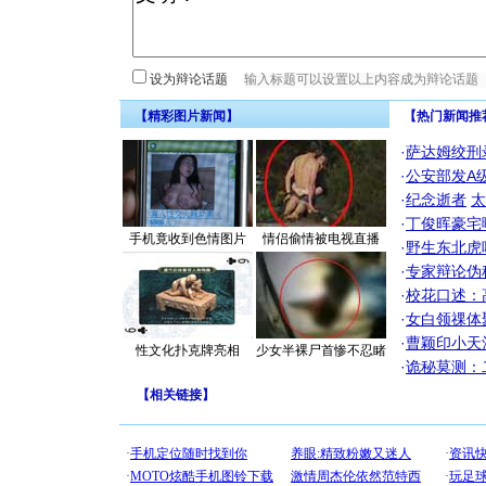
设为辩论话题
【精彩图片新闻】
【热门新闻推
·
萨达姆绞刑
·
公安部发A
·
纪念逝者
太
·
丁俊晖豪宅
手机竟收到色情图片
情侣偷情被电视直播
·
野生东北虎
·
专家辩论伪
·
校花口述：
·
女白领祼体
·
曹颖印小天
性文化扑克牌亮相
少女半裸尸首惨不忍睹
·
诡秘莫测：
【
相关链接
】