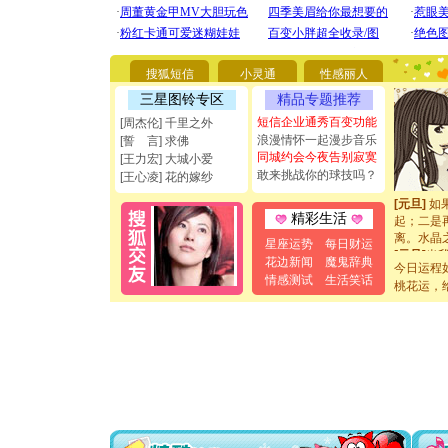
[圣诞节]
你太多，
要平安！
[圣诞节]
搜狐短信
小灵通
性感丽人
能正大光明
都要快乐噢
三星图铃专区
精品专题推荐
[圣诞节]
短信企业通秀百变功能
[周杰伦] 千里之外
如意,快乐
浪漫情怀一起漫步音乐
[誓 言] 求佛
[元旦]
看
同城约会今夜告别寂寞
[王力宏] 大城小爱
断电。爱
敢来挑战你的球技吗？
[王心凌] 花的嫁纱
你是我专
[元旦]
如
起；二是
精彩生活
离。水晶
星座运势
每日财运
[元旦]
当
花边新闻
魔鬼辞典
泣，这痛
今日运程
情感测试
生活笑话
卖了。水
桃花运，
[春节]
风
颜！冬去
道一声平
[春节]
传
片叶子是
送你一棵
[圣诞节]
你太多，
要平安！