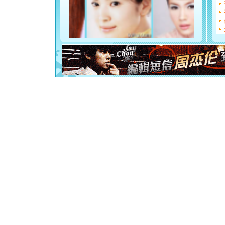
[圣诞节]
如意,快乐
[元旦]
看
断电。爱
你是我专
[元旦]
如
起；二是
离。水晶
[元旦]
当
泣，这痛
卖了。水
[春节]
风
颜！冬去
道一声平
[春节]
传
片叶子是
送你一棵