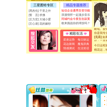
[圣诞节]
三星图铃专区
精品专题推荐
能正大光明
短信企业通秀百变功能
[周杰伦] 千里之外
都要快乐噢
浪漫情怀一起漫步音乐
[誓 言] 求佛
[圣诞节]
同城约会今夜告别寂寞
如意,快乐
[王力宏] 大城小爱
敢来挑战你的球技吗？
[元旦]
看
[王心凌] 花的嫁纱
断电。爱
你是我专
精彩生活
[元旦]
如
起；二是
星座运势
每日财运
离。水晶
花边新闻
魔鬼辞典
今日运程
[元旦]
当
情感测试
生活笑话
桃花运，
泣，这痛
卖了。水
[春节]
风
颜！冬去
道一声平
[春节]
传
片叶子是
送你一棵
[圣诞节]
你太多，
要平安！
[圣诞节]
能正大光明
都要快乐噢