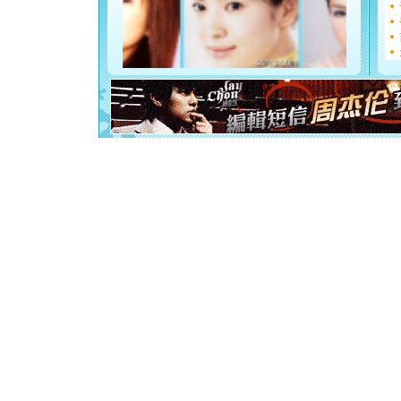
[圣诞节]
如意,快乐
[元旦]
看
断电。爱
你是我专
[元旦]
如
起；二是
离。水晶
[元旦]
当
泣，这痛
卖了。水
[春节]
风
颜！冬去
道一声平
[春节]
传
片叶子是
送你一棵