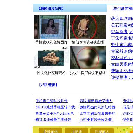
【精彩图片新闻】
【热门新闻推
·
萨达姆绞刑
·
公安部发A
·
纪念逝者
太
·
丁俊晖豪宅
手机竟收到色情图片
情侣偷情被电视直播
·
野生东北虎
·
专家辩论伪
·
校花口述：
·
女白领祼体
·
曹颖印小天
性文化扑克牌亮相
少女半裸尸首惨不忍睹
·
诡秘莫测：
【
相关链接
】
[圣诞节]
你太多，
要平安！
搜狐短信
小灵通
性感丽人