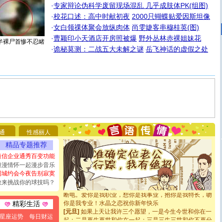
·
专家辩论伪科学废留现场混乱 几乎成肢体PK(组图)
·
校花口述：高中时献初夜
2000只蝴蝶贴爱因斯坦像
·
女白领祼体聚会放纵肉体
尚雯婕客串穆桂英(图)
·
曹颖印小天酒店开房照被爆
野外丛林赤裸姐妹花
半裸尸首惨不忍睹
·
诡秘莫测：二战五大未解之谜
岳飞神话的虚假之处
[圣诞节]
圣诞节到了，想想没什么送给你的，又不打算给
你太多，只有给你五千万：千万快乐！千万要健康！千万
要平安！千万要知足！千万不要忘记我！
通
性感丽人
[圣诞节]
不只这样的日子才会想起你,而是这样的日子才
精品专题推荐
能正大光明地骚扰你,告诉你,圣诞要快乐!新年要快乐!天天
都要快乐噢!
短信企业通秀百变功能
[圣诞节]
奉上一颗祝福的心,在这个特别的日子里,愿幸福,
浪漫情怀一起漫步音乐
如意,快乐,鲜花,一切美好的祝愿与你同在.圣诞快乐!
同城约会今夜告别寂寞
[元旦]
看到你我会触电；看不到你我要充电；没有你我会
敢来挑战你的球技吗？
断电。爱你是我职业，想你是我事业，抱你是我特长，吻
你是我专业！水晶之恋祝你新年快乐
精彩生活
[元旦]
如果上天让我许三个愿望，一是今生今世和你在一
起；二是再生再世和你在一起；三是三生三世和你不再分
星座运势
每日财运