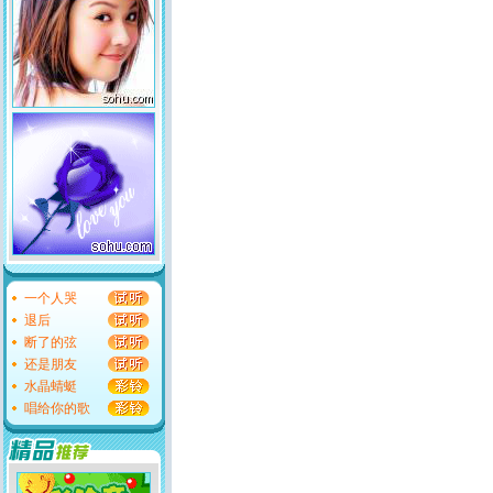
一个人哭
退后
断了的弦
还是朋友
水晶蜻蜓
唱给你的歌