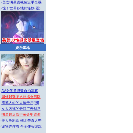
·
美女明星透视装近乎全裸
·
惊！世界各地的怪物(图)
娱乐基地
·
AV女优圣诞装自拍写真
·
国外球迷怎么恶搞火箭队
·
震撼人心的人体干尸[图]
·
女人内裤的奇特广告创意
·
明星最近流行黄金甲造型
·
美人鱼彩绘
朝比奈真人秀
·
宠物连连看
合金弹头游戏