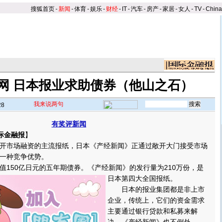
搜狐首页
-
新闻
-
体育
-
娱乐
-
财经
-
IT
-
汽车
-
房产
-
家居
-
女人
-
TV
-
Chin
网 日本报业求助债券（他山之石）
我来说两句
28
有奖评新闻
际金融报
】
市场融资的主流报纸，日本《产经新闻》正通过敞开大门接受市场
一种竞争优势。
50亿日元的五年期债券。《产经新闻》的发行量为210万份，是
日本第四大全国报纸。
日本的报业集团都是非上市
企业，传统上，它们的资金需求
主要通过银行贷款和私募来解