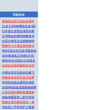
百姓论坛
·
泰国情侣流行拍的全裸照
·
21岁大学MM网络征友(图)
·
日本超女选秀必须亮内裤
·
台湾辣妹的激情艳舞表演
·
女星沙滩竟当众吻胸激情
·
曹颖印小天酒店激情曝光
·
MM浴室自拍完美浑圆身体
·
实拍泰国真正色情红灯区
·
裸拼AV女优翁红日本脱光
·
女孩旅店偷情被暗拍全程
·
半裸女高空玩跳伞乳横飞
·
用胸推拿的异性泰式按摩
·
李倩蓉放荡全裸照性感照
·
游戏MM选拔现场随便碰臀
·
女星拍戏时胸部惨遭蹂躏
·
老板电脑里和二奶开房照
·
视频女屋内裸身挑逗一幕
·
无耻病人手机拍护士裙底