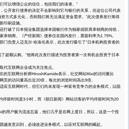
们可以增强公众的信任，包括我们的读者。”
公开发行债券的决定不会影响到它与银行的关系，但这位公司代表
融资方式多元化，否则我们将无法满足资金需求。”此次债券发行筹得
新印刷设施。
打破了日本报业集团选择本国银行作为独家或联席承销商的传统，
家承销商。《产经新闻》债券仅在国内发行，票面利率为1.79%。
门负责人迈克尔·哈洛伦表示，此次发行吸引了“日本机构投资者的
了超额认购。”他将此次发行描述为投资者第一次有机会投资于日本
代互联网企业成为关注焦点。
联网分析师HiroshiKamide表示，社交网站Mixi的访问量比
网页的访问量高出近20倍，每次的浏览时间高出9倍。
应互联网时代，但它们尚未发现一种富有竞争力的业务模式，以阻
均停留时间是3小时，而《朝日新闻》网站访客的平均停留时间为20
Mixi的用户极为流连忘返，他们几乎是在网上度日，所以，这是一个投
越发意识到，必须改进业务模式，以应对互联网的崛起。