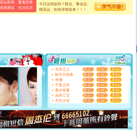
离。水晶之恋祝你新年快乐
花边新闻
魔鬼辞典
今日运程如何？财运、事业运、
[元旦]
当我狠下心扭头离去那一刻，你在我身后无助地哭
情感测试
生活笑话
桃花运，给你详细道来！！！
泣，这痛楚让我明白我多么爱你。我转身抱住你：这猪不
卖了。水晶之恋祝你新年快乐。
[春节]
风柔雨润好月圆，半岛铁盒伴身边，每日尽显开心
颜！冬去春来似水如烟，劳碌人生需尽欢！听一曲轻歌，
道一声平安！新年吉祥万事如愿
[春节]
传说薰衣草有四片叶子：第一片叶子是信仰，第二
片叶子是希望，第三片叶子是爱情，第四片叶子是幸运。
送你一棵薰衣草，愿你新年快乐！
[圣诞节]
圣诞节到了，想想没什么送给你的，又不打算给
你太多，只有给你五千万：千万快乐！千万要健康！千万
要平安！千万要知足！千万不要忘记我！
[圣诞节]
不只这样的日子才会想起你,而是这样的日子才
月亮之上
能正大光明地骚扰你,告诉你,圣诞要快乐!新年要快乐!天天
秋天不回来
都要快乐噢!
求佛
[圣诞节]
奉上一颗祝福的心,在这个特别的日子里,愿幸福,
千里之外
如意,快乐,鲜花,一切美好的祝愿与你同在.圣诞快乐!
香水有毒
[元旦]
看到你我会触电；看不到你我要充电；没有你我会
吉祥三宝
断电。爱你是我职业，想你是我事业，抱你是我特长，吻
天竺少女
你是我专业！水晶之恋祝你新年快乐
[元旦]
如果上天让我许三个愿望，一是今生今世和你在一
起；二是再生再世和你在一起；三是三生三世和你不再分
离。水晶之恋祝你新年快乐
[元旦]
当我狠下心扭头离去那一刻，你在我身后无助地哭
泣，这痛楚让我明白我多么爱你。我转身抱住你：这猪不
卖了。水晶之恋祝你新年快乐。