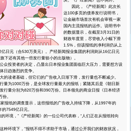
决。《产经新闻》也不例外。
因此，《产经新闻》此次长
达100多页的债券发行说明书，
让金融市场首次有机会审视一家
国内主流报纸的运作。说明书中
的数据显示，在截至3月31日的
财政年度里，尽管收入小幅下滑
1.5%，但该报纸的净利润仍从上
.22亿日元（合530万美元）。产经新闻报业集团的利润则从16亿日元
团旗下还有其他一些发行量较小的出版物）。
众投资者的决定，凸显出日本报业集团面临巨大压力，需要想方设
体日趋激烈的竞争。
的读者基础，但它们的广告收入日渐下滑，发行量也不断减少。
量为1000万份，是全球发行量最大的报纸；紧随其后是《朝日新
发行量分别为820万份和390万份。日本领先的商业日报《日本经济
万份。
报纸的调查显示，这些报纸的广告收入持续下降，从1997年的
4年的7549亿日元。
环境，”《产经新闻》的一位公司代表称，“人们正在从报纸转向
种环境下，“报纸不得不求助于市场，通过公开我们的财政状况，