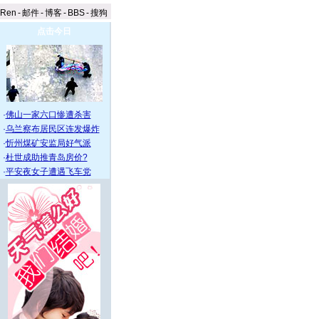
aRen
-
邮件
-
博客
-
BBS
-
搜狗
点击今日
·
佛山一家六口惨遭杀害
·
乌兰察布居民区连发爆炸
·
忻州煤矿安监局好气派
·
杜世成助推青岛房价?
·
平安夜女子遭遇飞车党