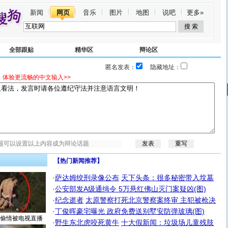
新闻
网页
音乐
图片
地图
说吧
更多»
全部跟贴
精华区
辩论区
匿名发表：
隐藏地址：
，体验更流畅的中文输入>>
【热门新闻推荐】
·
萨达姆绞刑录像公布
天下头条：很多秘密带入坟墓
·
公安部发A级通缉令 5万悬红佛山灭门案疑凶(图)
·
纪念逝者
太原警察打死北京警察案终审 主犯被枪决
·
丁俊晖豪宅曝光 政府免费送别墅安防弹玻璃(图)
偷情被电视直播
·
野生东北虎咬死黄牛
十大假新闻：垃圾场儿童残肢