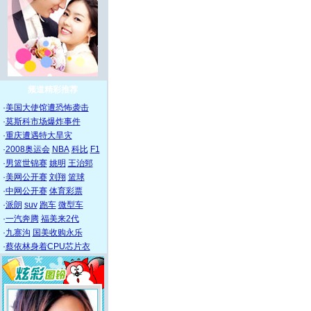
频道精彩推荐
·
美国大使馆遭恐怖袭击
·
莫斯科市场爆炸事件
·
重庆遭遇特大旱灾
·
2008奥运会
NBA
科比
F1
·
男篮世锦赛
姚明
王治郅
·
美网公开赛
刘翔
篮球
·
中网公开赛
体育彩票
·
派朗
suv
跑车
微型车
·
一汽奔腾
福美来2代
·
九寨沟
国美收购永乐
·
蔡依林身着CPU芯片衣