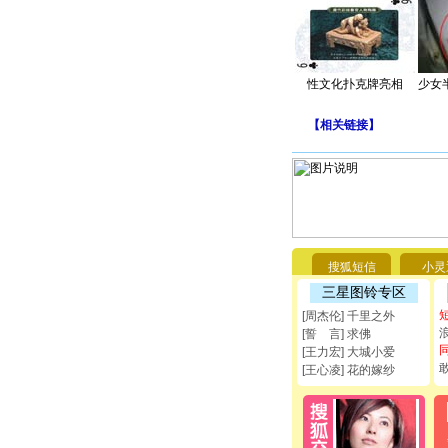
性文化扑克牌亮相
少女
【
相关链接
】
搜狐短信
小灵
三星图铃专区
[周杰伦] 千里之外
[誓 言] 求佛
[王力宏] 大城小爱
[王心凌] 花的嫁纱