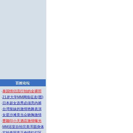
百姓论坛
·
泰国情侣流行拍的全裸照
·
21岁大学MM网络征友(图)
·
日本超女选秀必须亮内裤
·
台湾辣妹的激情艳舞表演
·
女星沙滩竟当众吻胸激情
·
曹颖印小天酒店激情曝光
·
MM浴室自拍完美浑圆身体
·
实拍泰国真正色情红灯区