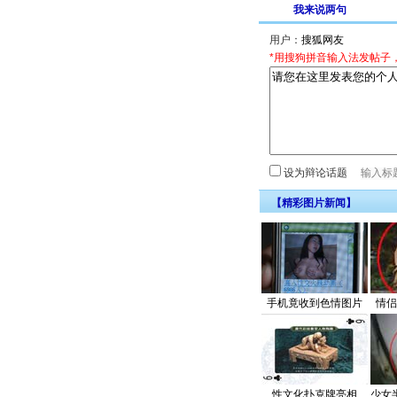
我来说两句
用户：
*用搜狗拼音输入法发帖子
设为辩论话题
【精彩图片新闻】
手机竟收到色情图片
情侣
性文化扑克牌亮相
少女