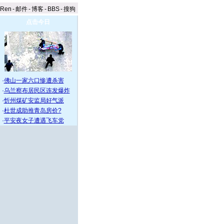
aRen
-
邮件
-
博客
-
BBS
-
搜狗
点击今日
·
佛山一家六口惨遭杀害
·
乌兰察布居民区连发爆炸
·
忻州煤矿安监局好气派
·
杜世成助推青岛房价?
·
平安夜女子遭遇飞车党