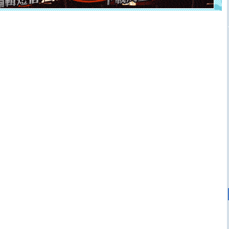
[元旦]
当我狠下心扭头离去那一刻，你在我身后无助地哭
泣，这痛楚让我明白我多么爱你。我转身抱住你：这猪不
卖了。水晶之恋祝你新年快乐。
[春节]
风柔雨润好月圆，半岛铁盒伴身边，每日尽显开心
颜！冬去春来似水如烟，劳碌人生需尽欢！听一曲轻歌，
道一声平安！新年吉祥万事如愿
[春节]
传说薰衣草有四片叶子：第一片叶子是信仰，第二
片叶子是希望，第三片叶子是爱情，第四片叶子是幸运。
送你一棵薰衣草，愿你新年快乐！