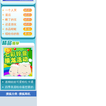
一个人哭
退后
断了的弦
还是朋友
水晶蜻蜓
唱给你的歌
迷糊娃娃可爱粉红卡通
四季美眉给你最想要的
搜狐分类
·
搜狐商机