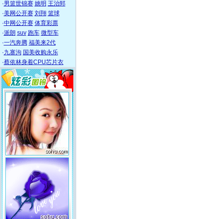
·
男篮世锦赛
姚明
王治郅
·
美网公开赛
刘翔
篮球
·
中网公开赛
体育彩票
·
派朗
suv
跑车
微型车
·
一汽奔腾
福美来2代
·
九寨沟
国美收购永乐
·
蔡依林身着CPU芯片衣