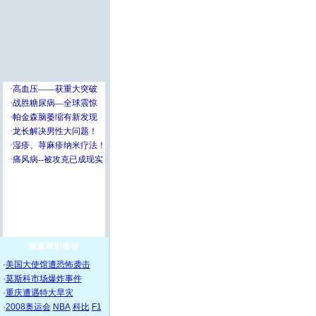
频道精彩推荐
·
美国大使馆遭恐怖袭击
·
莫斯科市场爆炸事件
·
重庆遭遇特大旱灾
·
2008奥运会
NBA
科比
F1