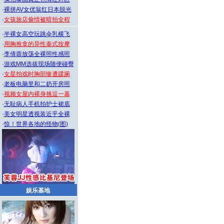
·
裸拼AV女优翁红日本脱光
·
女孩旅店偷情被暗拍全程
·
半裸女高空玩跳伞乳横飞
·
用胸推拿的异性泰式按摩
·
李倩蓉放荡全裸照性感照
·
游戏MM选拔现场随便碰臀
·
女星拍戏时胸部惨遭蹂躏
·
老板电脑里和二奶开房照
·
视频女屋内裸身挑逗一幕
·
无耻病人手机拍护士裙底
·
美女明星透视装近乎全裸
·
惊！世界各地的怪物(图)
娱乐基地