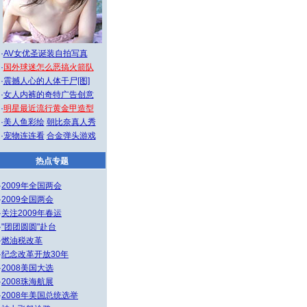
·
AV女优圣诞装自拍写真
·
国外球迷怎么恶搞火箭队
·
震撼人心的人体干尸[图]
·
女人内裤的奇特广告创意
·
明星最近流行黄金甲造型
·
美人鱼彩绘
朝比奈真人秀
·
宠物连连看
合金弹头游戏
热点专题
·
2009年全国两会
·
2009全国两会
·
关注2009年春运
·
"团团圆圆"赴台
·
燃油税改革
·
纪念改革开放30年
·
2008美国大选
·
2008珠海航展
·
2008年美国总统选举