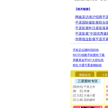
【
相关链接
】
·
网媒采访港沪招商平遥
·
平遥国际摄影展联合国
·
平遥影展昨日盛装落
·
平遥影展“中国优秀摄
·
华商报业影展平遥开幕
搜狐短信
小灵
三星图铃专区
[周杰伦] 千里之外
[誓 言] 求佛
[王力宏] 大城小爱
[王心凌] 花的嫁纱