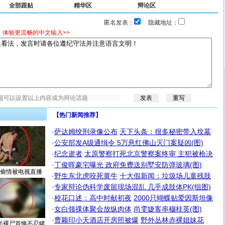
全部跟贴
精华区
辩论区
匿名发表：
隐藏地址：
，体验更流畅的中文输入>>
【热门新闻推荐】
·
萨达姆绞刑录像公布
天下头条：很多秘密带入坟墓
·
公安部发A级通缉令 5万悬红佛山灭门案疑凶(图)
·
纪念逝者
太原警察打死北京警察案终审 主犯被枪决
·
丁俊晖豪宅曝光 政府免费送别墅安防弹玻璃(图)
偷情被电视直播
·
野生东北虎咬死黄牛
十大假新闻：垃圾场儿童残肢
·
专家辩论伪科学废留现场混乱 几乎成肢体PK(组图)
·
校花口述：高中时献初夜
2000只蝴蝶贴爱因斯坦像
·
女白领祼体聚会放纵肉体
尚雯婕客串穆桂英(图)
·
曹颖印小天酒店开房照被爆
野外丛林赤裸姐妹花
半裸尸首惨不忍睹