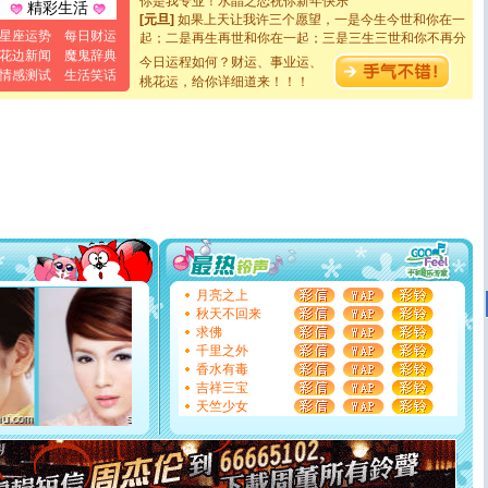
精彩生活
[元旦]
如果上天让我许三个愿望，一是今生今世和你在一
起；二是再生再世和你在一起；三是三生三世和你不再分
星座运势
每日财运
离。水晶之恋祝你新年快乐
花边新闻
魔鬼辞典
今日运程如何？财运、事业运、
[元旦]
当我狠下心扭头离去那一刻，你在我身后无助地哭
情感测试
生活笑话
桃花运，给你详细道来！！！
泣，这痛楚让我明白我多么爱你。我转身抱住你：这猪不
卖了。水晶之恋祝你新年快乐。
[春节]
风柔雨润好月圆，半岛铁盒伴身边，每日尽显开心
颜！冬去春来似水如烟，劳碌人生需尽欢！听一曲轻歌，
道一声平安！新年吉祥万事如愿
[春节]
传说薰衣草有四片叶子：第一片叶子是信仰，第二
片叶子是希望，第三片叶子是爱情，第四片叶子是幸运。
送你一棵薰衣草，愿你新年快乐！
[圣诞节]
圣诞节到了，想想没什么送给你的，又不打算给
你太多，只有给你五千万：千万快乐！千万要健康！千万
要平安！千万要知足！千万不要忘记我！
[圣诞节]
不只这样的日子才会想起你,而是这样的日子才
月亮之上
能正大光明地骚扰你,告诉你,圣诞要快乐!新年要快乐!天天
秋天不回来
都要快乐噢!
求佛
[圣诞节]
奉上一颗祝福的心,在这个特别的日子里,愿幸福,
千里之外
如意,快乐,鲜花,一切美好的祝愿与你同在.圣诞快乐!
香水有毒
[元旦]
看到你我会触电；看不到你我要充电；没有你我会
吉祥三宝
断电。爱你是我职业，想你是我事业，抱你是我特长，吻
天竺少女
你是我专业！水晶之恋祝你新年快乐
[元旦]
如果上天让我许三个愿望，一是今生今世和你在一
起；二是再生再世和你在一起；三是三生三世和你不再分
离。水晶之恋祝你新年快乐