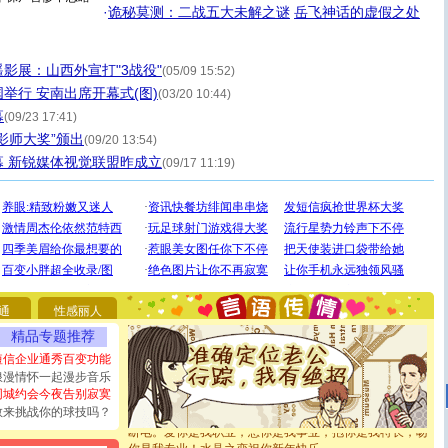
·
诡秘莫测：二战五大未解之谜
岳飞神话的虚假之处
影展：山西外宣打"3战役"
(05/09 15:52)
举行 安南出席开幕式(图)
(03/20 10:44)
幕
(09/23 17:41)
影师大奖”颁出
(09/20 13:54)
 新锐媒体视觉联盟昨成立
(09/17 11:19)
[圣诞节]
圣诞节到了，想想没什么送给你的，又不打算给
你太多，只有给你五千万：千万快乐！千万要健康！千万
要平安！千万要知足！千万不要忘记我！
通
性感丽人
[圣诞节]
不只这样的日子才会想起你,而是这样的日子才
精品专题推荐
能正大光明地骚扰你,告诉你,圣诞要快乐!新年要快乐!天天
都要快乐噢!
短信企业通秀百变功能
[圣诞节]
奉上一颗祝福的心,在这个特别的日子里,愿幸福,
浪漫情怀一起漫步音乐
如意,快乐,鲜花,一切美好的祝愿与你同在.圣诞快乐!
同城约会今夜告别寂寞
[元旦]
看到你我会触电；看不到你我要充电；没有你我会
敢来挑战你的球技吗？
断电。爱你是我职业，想你是我事业，抱你是我特长，吻
你是我专业！水晶之恋祝你新年快乐