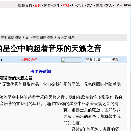
搜狐首页
-
新闻
-
体育
-
娱乐
-
财经
-
IT
-
汽车
-
房产
-
家居
-
女人
-
TV
-
Chin
06平遥国际摄影大展
>
平遥国际摄影大展最新消息
的星空中响起着音乐的天籁之音
我来说两句
51
有奖评新闻
着音乐的天籁之音
无数优秀的摄影作品，它们令我们受益匪浅，无穷的回味伴随着我
影像的星空中将响起着音乐的天籁之音，我们在欣赏着许多影像作品的
音乐萦绕在我们的耳畔。
我们在影像的星空中沐浴着天籁之音的清
爽，那爵士乐的狂放，西洋乐的
奔放，民乐的豪放，都将敲击我
们的心扉。
经过5年的历练，参展的摄