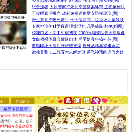
·
公安部发A级通缉令 5万悬红佛山灭门案疑凶(图)
·
纪念逝者
太原警察打死北京警察案终审 主犯被枪决
·
丁俊晖豪宅曝光 政府免费送别墅安防弹玻璃(图)
偷情被电视直播
·
野生东北虎咬死黄牛
十大假新闻：垃圾场儿童残肢
·
专家辩论伪科学废留现场混乱 几乎成肢体PK(组图)
·
校花口述：高中时献初夜
2000只蝴蝶贴爱因斯坦像
·
女白领祼体聚会放纵肉体
尚雯婕客串穆桂英(图)
·
曹颖印小天酒店开房照被爆
野外丛林赤裸姐妹花
半裸尸首惨不忍睹
·
诡秘莫测：二战五大未解之谜
岳飞神话的虚假之处
[圣诞节]
圣诞节到了，想想没什么送给你的，又不打算给
你太多，只有给你五千万：千万快乐！千万要健康！千万
要平安！千万要知足！千万不要忘记我！
通
性感丽人
[圣诞节]
不只这样的日子才会想起你,而是这样的日子才
能正大光明地骚扰你,告诉你,圣诞要快乐!新年要快乐!天天
精品专题推荐
都要快乐噢!
短信企业通秀百变功能
[圣诞节]
奉上一颗祝福的心,在这个特别的日子里,愿幸福,
浪漫情怀一起漫步音乐
如意,快乐,鲜花,一切美好的祝愿与你同在.圣诞快乐!
同城约会今夜告别寂寞
[元旦]
看到你我会触电；看不到你我要充电；没有你我会
敢来挑战你的球技吗？