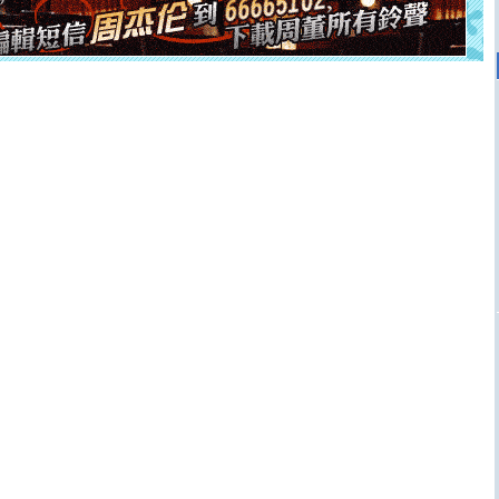
离。水晶之恋祝你新年快乐
[元旦]
当我狠下心扭头离去那一刻，你在我身后无助地哭
泣，这痛楚让我明白我多么爱你。我转身抱住你：这猪不
卖了。水晶之恋祝你新年快乐。
[春节]
风柔雨润好月圆，半岛铁盒伴身边，每日尽显开心
颜！冬去春来似水如烟，劳碌人生需尽欢！听一曲轻歌，
道一声平安！新年吉祥万事如愿
[春节]
传说薰衣草有四片叶子：第一片叶子是信仰，第二
片叶子是希望，第三片叶子是爱情，第四片叶子是幸运。
送你一棵薰衣草，愿你新年快乐！