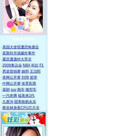
频道精彩推荐
·
美国大使馆遭恐怖袭击
·
莫斯科市场爆炸事件
·
重庆遭遇特大旱灾
·
2008奥运会
NBA
科比
F1
·
男篮世锦赛
姚明
王治郅
·
美网公开赛
刘翔
篮球
·
中网公开赛
体育彩票
·
派朗
suv
跑车
微型车
·
一汽奔腾
福美来2代
·
九寨沟
国美收购永乐
·
蔡依林身着CPU芯片衣