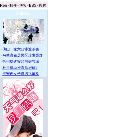
aRen
-
邮件
-
博客
-
BBS
-
搜狗
点击今日
·
佛山一家六口惨遭杀害
·
乌兰察布居民区连发爆炸
·
忻州煤矿安监局好气派
·
杜世成助推青岛房价?
·
平安夜女子遭遇飞车党