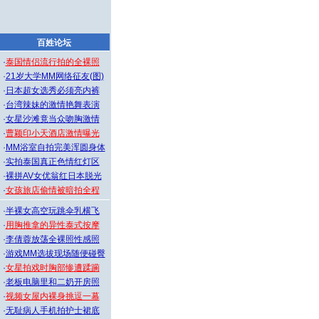
百姓论坛
·
泰国情侣流行拍的全裸照
·
21岁大学MM网络征友(图)
·
日本超女选秀必须亮内裤
·
台湾辣妹的激情艳舞表演
·
女星沙滩竟当众吻胸激情
·
曹颖印小天酒店激情曝光
·
MM浴室自拍完美浑圆身体
·
实拍泰国真正色情红灯区
·
裸拼AV女优翁红日本脱光
·
女孩旅店偷情被暗拍全程
·
半裸女高空玩跳伞乳横飞
·
用胸推拿的异性泰式按摩
·
李倩蓉放荡全裸照性感照
·
游戏MM选拔现场随便碰臀
·
女星拍戏时胸部惨遭蹂躏
·
老板电脑里和二奶开房照
·
视频女屋内裸身挑逗一幕
·
无耻病人手机拍护士裙底