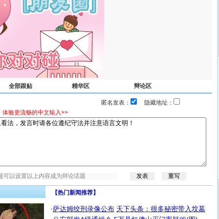
全部跟贴
精华区
辩论区
匿名发表：
隐藏地址：
，体验更流畅的中文输入>>
【热门新闻推荐】
·
萨达姆绞刑录像公布
天下头条：很多秘密带入坟墓