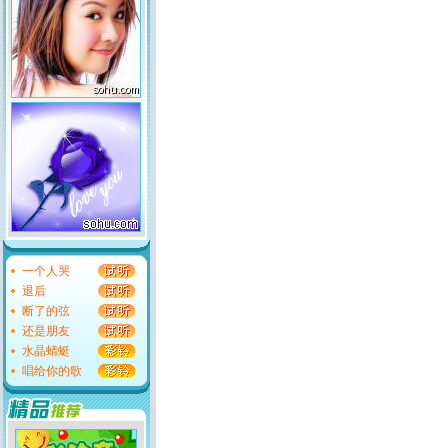
一个人哭
退后
断了的弦
还是朋友
水晶蜻蜓
唱给你的歌