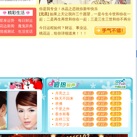
断电。爱你是我职业，想你是我事业，抱你是我特长，吻
你是我专业！水晶之恋祝你新年快乐
[元旦]
如果上天让我许三个愿望，一是今生今世和你在一
精彩生活
起；二是再生再世和你在一起；三是三生三世和你不再分
星座运势
每日财运
离。水晶之恋祝你新年快乐
花边新闻
魔鬼辞典
[元旦]
当我狠下心扭头离去那一刻，你在我身后无助地哭
今日运程如何？财运、事业运、
情感测试
生活笑话
泣，这痛楚让我明白我多么爱你。我转身抱住你：这猪不
桃花运，给你详细道来！！！
卖了。水晶之恋祝你新年快乐。
[春节]
风柔雨润好月圆，半岛铁盒伴身边，每日尽显开心
颜！冬去春来似水如烟，劳碌人生需尽欢！听一曲轻歌，
道一声平安！新年吉祥万事如愿
[春节]
传说薰衣草有四片叶子：第一片叶子是信仰，第二
片叶子是希望，第三片叶子是爱情，第四片叶子是幸运。
送你一棵薰衣草，愿你新年快乐！
[圣诞节]
圣诞节到了，想想没什么送给你的，又不打算给
你太多，只有给你五千万：千万快乐！千万要健康！千万
要平安！千万要知足！千万不要忘记我！
[圣诞节]
不只这样的日子才会想起你,而是这样的日子才
月亮之上
能正大光明地骚扰你,告诉你,圣诞要快乐!新年要快乐!天天
秋天不回来
都要快乐噢!
求佛
[圣诞节]
奉上一颗祝福的心,在这个特别的日子里,愿幸福,
千里之外
如意,快乐,鲜花,一切美好的祝愿与你同在.圣诞快乐!
香水有毒
[元旦]
看到你我会触电；看不到你我要充电；没有你我会
吉祥三宝
断电。爱你是我职业，想你是我事业，抱你是我特长，吻
天竺少女
你是我专业！水晶之恋祝你新年快乐
[元旦]
如果上天让我许三个愿望，一是今生今世和你在一
起；二是再生再世和你在一起；三是三生三世和你不再分