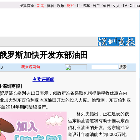
搜狐首页
-
新闻
-
体育
-
娱乐
-
财经
-
IT
-
汽车
-
房产
-
家居
-
女人
-
TV
-
Chin
俄罗斯加快开发东部油田
我来说两句
10
有奖评新闻
-深圳商报
】
易部长格列夫13日表示，俄政府准备采取包括提供税收优惠在内
业加大对东西伯利亚地区油田开发的投入力度。他预测，东西伯利亚
年至2014年期间陆续投产。
格列夫指出，正在建设的俄
远东输油管道将有助于推动东西
伯利亚油田的开发。远东输油管
道设计年输油能力为8000万吨。