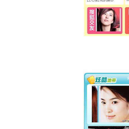
[王心凌] 花的嫁纱