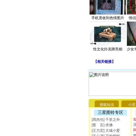
手机竟收到色情图片
情侣
性文化扑克牌亮相
少女
【
相关链接
】
搜狐短信
小灵
三星图铃专区
[周杰伦] 千里之外
[誓 言] 求佛
[王力宏] 大城小爱