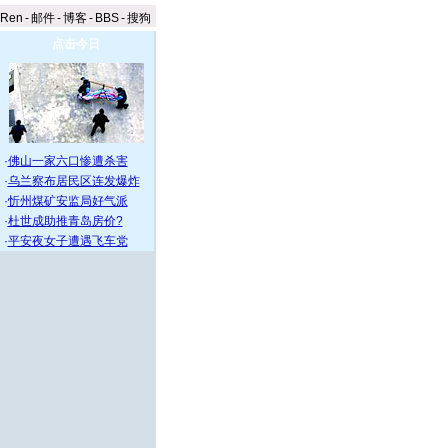
aRen
-
邮件
-
博客
-
BBS
-
搜狗
点击今日
·
佛山一家六口惨遭杀害
·
乌兰察布居民区连发爆炸
·
忻州煤矿安监局好气派
·
杜世成助推青岛房价?
·
平安夜女子遭遇飞车党