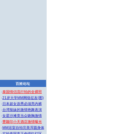
百姓论坛
·
泰国情侣流行拍的全裸照
·
21岁大学MM网络征友(图)
·
日本超女选秀必须亮内裤
·
台湾辣妹的激情艳舞表演
·
女星沙滩竟当众吻胸激情
·
曹颖印小天酒店激情曝光
·
MM浴室自拍完美浑圆身体
·
实拍泰国真正色情红灯区