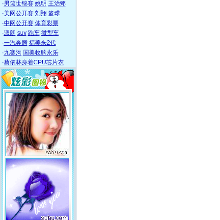
·
男篮世锦赛
姚明
王治郅
·
美网公开赛
刘翔
篮球
·
中网公开赛
体育彩票
·
派朗
suv
跑车
微型车
·
一汽奔腾
福美来2代
·
九寨沟
国美收购永乐
·
蔡依林身着CPU芯片衣