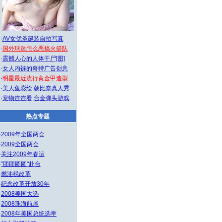
·
AV女优圣诞装自拍写真
·
国外球迷怎么恶搞火箭队
·
震撼人心的人体干尸[图]
·
女人内裤的奇特广告创意
·
明星最近流行黄金甲造型
·
美人鱼彩绘
朝比奈真人秀
·
宠物连连看
合金弹头游戏
热点专题
·
2009年全国两会
·
2009全国两会
·
关注2009年春运
·
"团团圆圆"赴台
·
燃油税改革
·
纪念改革开放30年
·
2008美国大选
·
2008珠海航展
·
2008年美国总统选举