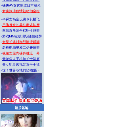
·
裸拼AV女优翁红日本脱光
·
女孩旅店偷情被暗拍全程
·
半裸女高空玩跳伞乳横飞
·
用胸推拿的异性泰式按摩
·
李倩蓉放荡全裸照性感照
·
游戏MM选拔现场随便碰臀
·
女星拍戏时胸部惨遭蹂躏
·
老板电脑里和二奶开房照
·
视频女屋内裸身挑逗一幕
·
无耻病人手机拍护士裙底
·
美女明星透视装近乎全裸
·
惊！世界各地的怪物(图)
娱乐基地