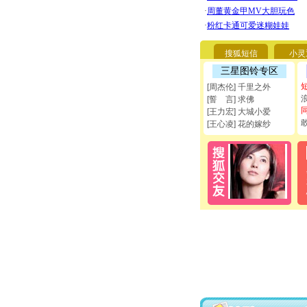
搜狐短信
小灵
三星图铃专区
[周杰伦] 千里之外
[誓 言] 求佛
[王力宏] 大城小爱
[王心凌] 花的嫁纱