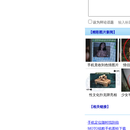
设为辩论话题
【精彩图片新闻】
手机竟收到色情图片
情侣
性文化扑克牌亮相
少女
【
相关链接
】