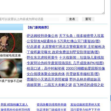
【热门新闻推荐】
·
萨达姆绞刑录像公布
天下头条：很多秘密带入坟墓
·
公安部发A级通缉令 5万悬红佛山灭门案疑凶(图)
·
纪念逝者
太原警察打死北京警察案终审 主犯被枪决
·
丁俊晖豪宅曝光 政府免费送别墅安防弹玻璃(图)
偷情被电视直播
·
野生东北虎咬死黄牛
十大假新闻：垃圾场儿童残肢
·
专家辩论伪科学废留现场混乱 几乎成肢体PK(组图)
·
校花口述：高中时献初夜
2000只蝴蝶贴爱因斯坦像
·
女白领祼体聚会放纵肉体
尚雯婕客串穆桂英(图)
·
曹颖印小天酒店开房照被爆
野外丛林赤裸姐妹花
半裸尸首惨不忍睹
·
诡秘莫测：二战五大未解之谜
岳飞神话的虚假之处