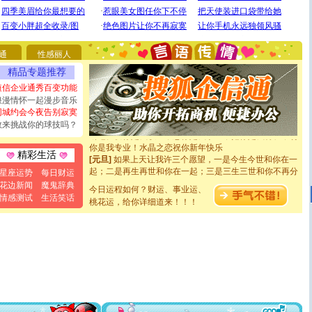
[圣诞节]
圣诞节到了，想想没什么送给你的，又不打算给
你太多，只有给你五千万：千万快乐！千万要健康！千万
要平安！千万要知足！千万不要忘记我！
通
性感丽人
[圣诞节]
不只这样的日子才会想起你,而是这样的日子才
能正大光明地骚扰你,告诉你,圣诞要快乐!新年要快乐!天天
精品专题推荐
都要快乐噢!
短信企业通秀百变功能
[圣诞节]
奉上一颗祝福的心,在这个特别的日子里,愿幸福,
浪漫情怀一起漫步音乐
如意,快乐,鲜花,一切美好的祝愿与你同在.圣诞快乐!
同城约会今夜告别寂寞
[元旦]
看到你我会触电；看不到你我要充电；没有你我会
敢来挑战你的球技吗？
断电。爱你是我职业，想你是我事业，抱你是我特长，吻
你是我专业！水晶之恋祝你新年快乐
[元旦]
如果上天让我许三个愿望，一是今生今世和你在一
精彩生活
起；二是再生再世和你在一起；三是三生三世和你不再分
星座运势
每日财运
离。水晶之恋祝你新年快乐
花边新闻
魔鬼辞典
[元旦]
当我狠下心扭头离去那一刻，你在我身后无助地哭
今日运程如何？财运、事业运、
情感测试
生活笑话
泣，这痛楚让我明白我多么爱你。我转身抱住你：这猪不
桃花运，给你详细道来！！！
卖了。水晶之恋祝你新年快乐。
[春节]
风柔雨润好月圆，半岛铁盒伴身边，每日尽显开心
颜！冬去春来似水如烟，劳碌人生需尽欢！听一曲轻歌，
道一声平安！新年吉祥万事如愿
[春节]
传说薰衣草有四片叶子：第一片叶子是信仰，第二
片叶子是希望，第三片叶子是爱情，第四片叶子是幸运。
送你一棵薰衣草，愿你新年快乐！
[圣诞节]
圣诞节到了，想想没什么送给你的，又不打算给
你太多，只有给你五千万：千万快乐！千万要健康！千万