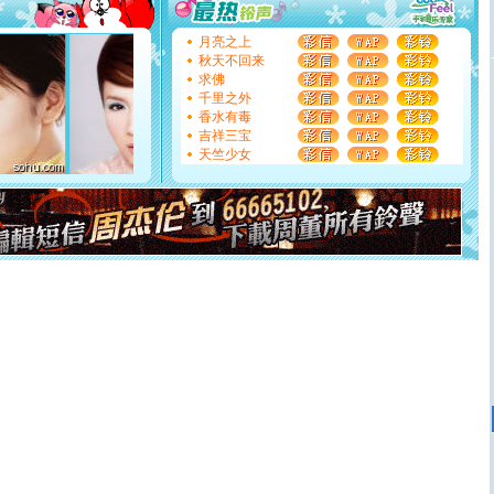
要平安！千万要知足！千万不要忘记我！
[圣诞节]
不只这样的日子才会想起你,而是这样的日子才
月亮之上
能正大光明地骚扰你,告诉你,圣诞要快乐!新年要快乐!天天
秋天不回来
都要快乐噢!
求佛
[圣诞节]
奉上一颗祝福的心,在这个特别的日子里,愿幸福,
千里之外
如意,快乐,鲜花,一切美好的祝愿与你同在.圣诞快乐!
香水有毒
[元旦]
看到你我会触电；看不到你我要充电；没有你我会
吉祥三宝
断电。爱你是我职业，想你是我事业，抱你是我特长，吻
天竺少女
你是我专业！水晶之恋祝你新年快乐
[元旦]
如果上天让我许三个愿望，一是今生今世和你在一
起；二是再生再世和你在一起；三是三生三世和你不再分
离。水晶之恋祝你新年快乐
[元旦]
当我狠下心扭头离去那一刻，你在我身后无助地哭
泣，这痛楚让我明白我多么爱你。我转身抱住你：这猪不
卖了。水晶之恋祝你新年快乐。
[春节]
风柔雨润好月圆，半岛铁盒伴身边，每日尽显开心
颜！冬去春来似水如烟，劳碌人生需尽欢！听一曲轻歌，
道一声平安！新年吉祥万事如愿
[春节]
传说薰衣草有四片叶子：第一片叶子是信仰，第二
片叶子是希望，第三片叶子是爱情，第四片叶子是幸运。
送你一棵薰衣草，愿你新年快乐！