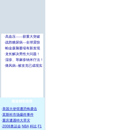
频道精彩推荐
·
美国大使馆遭恐怖袭击
·
莫斯科市场爆炸事件
·
重庆遭遇特大旱灾
·
2008奥运会
NBA
科比
F1