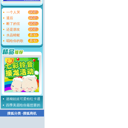
一个人哭
退后
断了的弦
还是朋友
水晶蜻蜓
唱给你的歌
迷糊娃娃可爱粉红卡通
四季美眉给你最想要的
搜狐分类
·
搜狐商机