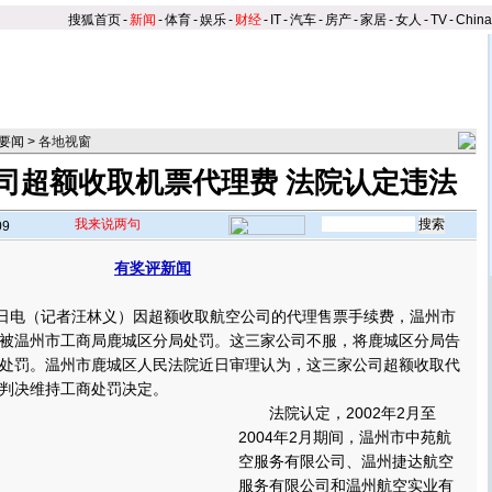
搜狐首页
-
新闻
-
体育
-
娱乐
-
财经
-
IT
-
汽车
-
房产
-
家居
-
女人
-
TV
-
Chin
要闻
>
各地视窗
司超额收取机票代理费 法院认定违法
我来说两句
09
有奖评新闻
日电（记者汪林义）因超额收取航空公司的代理售票手续费，温州市
被温州市工商局鹿城区分局处罚。这三家公司不服，将鹿城区分局告
处罚。温州市鹿城区人民法院近日审理认为，这三家公司超额收取代
判决维持工商处罚决定。
法院认定，2002年2月至
2004年2月期间，温州市中苑航
空服务有限公司、温州捷达航空
服务有限公司和温州航空实业有