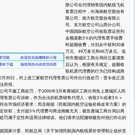
限公司在代理销售国内航线飞机
客票过程中，向海南航空股份有
限公司、南方航空股份有限公
司、东方航空公司山西分公司、
中国国际航空公司收取票证所列
金额基数3％的代理售票手续费
时超额收费，分别从中获利30多
万元、49万多元和46万多元。温
州市鹿城区工商分局经立案调查
后认为，根据有关规定，超额收
取机票代理费的行为已经构成商
年12月30日，对上述三家航空代理售票公司作出行政处罚：责令改正违
法所得。
不服工商处罚，于2005年3月将鹿城区工商分局告上鹿城区人民
理售票公司诉称，作为合法的机票销售代理人，收取3％或者3％＋
符合市场经济要求；而且根据《民航国内航空运输价格改革方案》的
定价权，支付超3％代理费与商业贿赂无关，被告鹿城工商分局以商
处罚属于定性和适用法律错误。他们请求法院撤销被告对他们作出的
国家计委、民航总局《关于加强民航国内航线票价管理制止低价竞