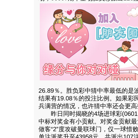
26.89％。胜负彩中猜中率最低的是波
结果有19.08％的投注比例。如果
兵满营的情况，也许猜中率还会更高
昨日同时揭晓的4场进球彩(06013期
中标对奖金有小贡献。对奖金贡献最
做客“2”度攻破曼联球门，仅一球惜败
单注派奖升至43958元，共派出10