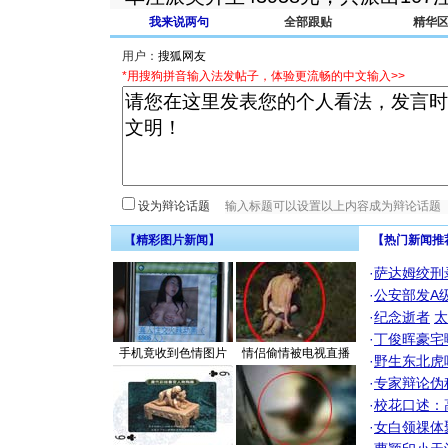
我来说两句
全部跟贴
精华
用户：
*用搜狗拼音输入法发帖子，体验更流畅的中文输入>>
设为辩论话题
【精彩图片新闻】
【热门新闻推
·
萨达姆绞刑
·
公安部发A
·
纪念逝者
太
·
丁俊晖豪宅
手机竟收到色情图片
情侣偷情被电视直播
·
野生东北虎
·
专家辩论伪
·
校花口述：
·
女白领祼体