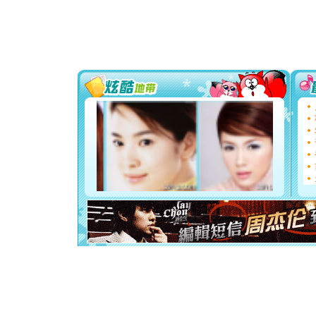
道一声平
[春节]
传
片叶子是
送你一棵
[圣诞节]
你太多，
要平安！
[圣诞节]
能正大光明
都要快乐噢
[圣诞节]
如意,快乐
[元旦]
看
断电。爱
你是我专
[元旦]
如
起；二是
离。水晶
[元旦]
当
泣，这痛
卖了。水
[春节]
风
颜！冬去
道一声平
[春节]
传
片叶子是