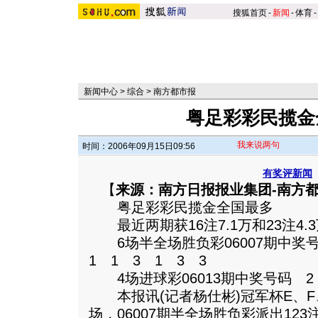
搜狐首页
-
新闻
-
体育
-
新闻中心
>
综合
>
南方都市报
粤足彩彩民揽金
我来说两句
时间：2006年09月15日09:56
有奖评新闻
【
来源：南方日报报业集团-南方
粤足彩彩民揽金全国最多
最近两期获16注7.1万和23注4.
6场半全场胜负彩06007期中奖号
1 1 3 1 3 3
4场进球彩06013期中奖号码 2 
本报讯(记者杨仕彬)冠军杯E、F
场，06007期半全场胜负彩派出123注