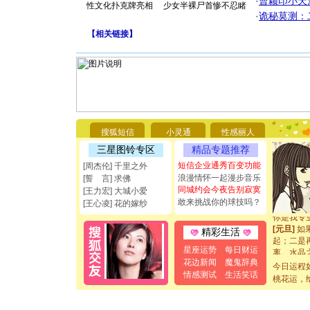
·
曹颖印小天
性文化扑克牌亮相
少女半裸尸首惨不忍睹
·
诡秘莫测：
【
相关链接
】
[圣诞节]
你太多，
要平安！
[圣诞节]
搜狐短信
小灵通
性感丽人
能正大光明
三星图铃专区
精品专题推荐
都要快乐噢
短信企业通秀百变功能
[周杰伦] 千里之外
[圣诞节]
浪漫情怀一起漫步音乐
[誓 言] 求佛
如意,快乐
同城约会今夜告别寂寞
[元旦]
看
[王力宏] 大城小爱
敢来挑战你的球技吗？
断电。爱
[王心凌] 花的嫁纱
你是我专
[元旦]
如
精彩生活
起；二是
离。水晶
星座运势
每日财运
[元旦]
当
花边新闻
魔鬼辞典
今日运程
泣，这痛
情感测试
生活笑话
桃花运，
卖了。水
[春节]
风
颜！冬去