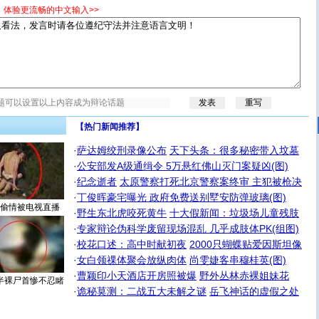
，体验更流畅的中文输入>>
【热门新闻推荐】
·
萨达姆绞刑录像公布
天下头条：很多秘密带入坟墓
·
公安部发A级通缉令 5万悬红佛山灭门案疑凶(图)
·
纪念逝者
太原警察打死北京警察案终审 主犯被枪决
·
丁俊晖豪宅曝光 政府免费送别墅安防弹玻璃(图)
偷情被电视直播
·
野生东北虎咬死黄牛
十大假新闻：垃圾场儿童残肢
·
专家辩论伪科学废留现场混乱 几乎成肢体PK(组图)
·
校花口述：高中时献初夜
2000只蝴蝶贴爱因斯坦像
·
女白领祼体聚会放纵肉体
尚雯婕客串穆桂英(图)
·
曹颖印小天酒店开房照被爆
野外丛林赤裸姐妹花
半裸尸首惨不忍睹
·
诡秘莫测：二战五大未解之谜
岳飞神话的虚假之处