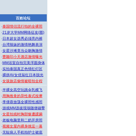
百姓论坛
·
泰国情侣流行拍的全裸照
·
21岁大学MM网络征友(图)
·
日本超女选秀必须亮内裤
·
台湾辣妹的激情艳舞表演
·
女星沙滩竟当众吻胸激情
·
曹颖印小天酒店激情曝光
·
MM浴室自拍完美浑圆身体
·
实拍泰国真正色情红灯区
·
裸拼AV女优翁红日本脱光
·
女孩旅店偷情被暗拍全程
·
半裸女高空玩跳伞乳横飞
·
用胸推拿的异性泰式按摩
·
李倩蓉放荡全裸照性感照
·
游戏MM选拔现场随便碰臀
·
女星拍戏时胸部惨遭蹂躏
·
老板电脑里和二奶开房照
·
视频女屋内裸身挑逗一幕
·
无耻病人手机拍护士裙底