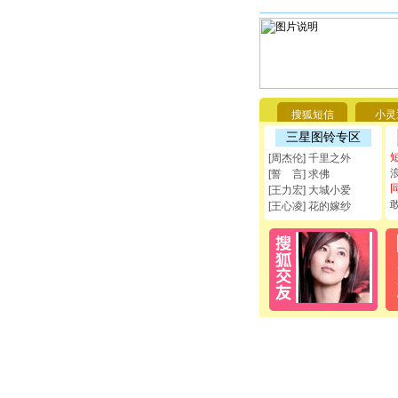
搜狐短信
小灵
三星图铃专区
[周杰伦] 千里之外
[誓 言] 求佛
[王力宏] 大城小爱
[王心凌] 花的嫁纱