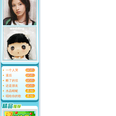
一个人哭
退后
断了的弦
还是朋友
水晶蜻蜓
唱给你的歌