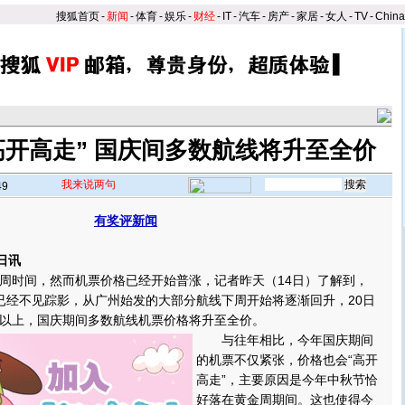
搜狐首页
-
新闻
-
体育
-
娱乐
-
财经
-
IT
-
汽车
-
房产
-
家居
-
女人
-
TV
-
Chin
高开高走” 国庆间多数航线将升至全价
我来说两句
49
有奖评新闻
】
日讯
时间，然而机票价格已经开始普涨，记者昨天（14日）了解到，
已经不见踪影，从广州始发的大部分航线下周开始将逐渐回升，20日
以上，国庆期间多数航线机票价格将升至全价。
与往年相比，今年国庆期间
的机票不仅紧张，价格也会“高开
高走”，主要原因是今年中秋节恰
好落在黄金周期间。这也使得今