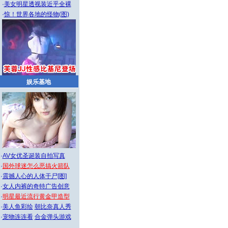
·
美女明星透视装近乎全裸
·
惊！世界各地的怪物(图)
娱乐基地
·
AV女优圣诞装自拍写真
·
国外球迷怎么恶搞火箭队
·
震撼人心的人体干尸[图]
·
女人内裤的奇特广告创意
·
明星最近流行黄金甲造型
·
美人鱼彩绘
朝比奈真人秀
·
宠物连连看
合金弹头游戏