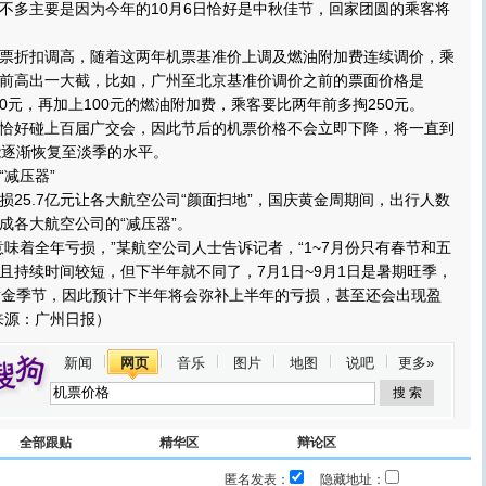
多主要是因为今年的10月6日恰好是中秋佳节，回家团圆的乘客将
折扣调高，随着这两年机票基准价上调及燃油附加费连续调价，乘
前高出一大截，比如，广州至北京基准价调价之前的票面价格是
700元，再加上100元的燃油附加费，乘客要比两年前多掏250元。
好碰上百届广交会，因此节后的机票价格不会立即下降，将一直到
能逐渐恢复至淡季的水平。
减压器”
5.7亿元让各大航空公司“颜面扫地”，国庆黄金周期间，出行人数
成各大航空公司的“减压器”。
着全年亏损，”某航空公司人士告诉记者，“1~7月份只有春节和五
且持续时间较短，但下半年就不同了，7月1日~9月1日是暑期旺季，
黄金季节，因此预计下半年将会弥补上半年的亏损，甚至还会出现盈
来源：广州日报）
新闻
网页
音乐
图片
地图
说吧
更多»
全部跟贴
精华区
辩论区
匿名发表：
隐藏地址：