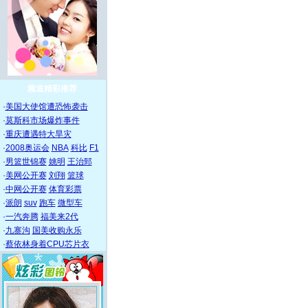
频道精彩推荐
·
美国大使馆遭恐怖袭击
·
莫斯科市场爆炸事件
·
重庆遭遇特大旱灾
·
2008奥运会
NBA
科比
F1
·
男篮世锦赛
姚明
王治郅
·
美网公开赛
刘翔
篮球
·
中网公开赛
体育彩票
·
派朗
suv
跑车
微型车
·
一汽奔腾
福美来2代
·
九寨沟
国美收购永乐
·
蔡依林身着CPU芯片衣