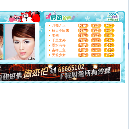
[圣诞节]
圣诞节到了，想想没什么送给你的，又不打算给
你太多，只有给你五千万：千万快乐！千万要健康！千万
要平安！千万要知足！千万不要忘记我！
[圣诞节]
不只这样的日子才会想起你,而是这样的日子才
能正大光明地骚扰你,告诉你,圣诞要快乐!新年要快乐!天天
月亮之上
都要快乐噢!
秋天不回来
[圣诞节]
奉上一颗祝福的心,在这个特别的日子里,愿幸福,
求佛
如意,快乐,鲜花,一切美好的祝愿与你同在.圣诞快乐!
千里之外
[元旦]
看到你我会触电；看不到你我要充电；没有你我会
香水有毒
断电。爱你是我职业，想你是我事业，抱你是我特长，吻
吉祥三宝
你是我专业！水晶之恋祝你新年快乐
天竺少女
[元旦]
如果上天让我许三个愿望，一是今生今世和你在一
起；二是再生再世和你在一起；三是三生三世和你不再分
离。水晶之恋祝你新年快乐
[元旦]
当我狠下心扭头离去那一刻，你在我身后无助地哭
泣，这痛楚让我明白我多么爱你。我转身抱住你：这猪不
卖了。水晶之恋祝你新年快乐。
[春节]
风柔雨润好月圆，半岛铁盒伴身边，每日尽显开心
颜！冬去春来似水如烟，劳碌人生需尽欢！听一曲轻歌，
道一声平安！新年吉祥万事如愿
[春节]
传说薰衣草有四片叶子：第一片叶子是信仰，第二
片叶子是希望，第三片叶子是爱情，第四片叶子是幸运。
送你一棵薰衣草，愿你新年快乐！