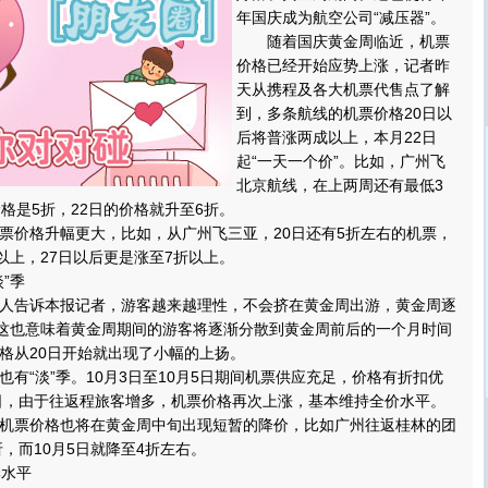
年国庆成为航空公司“减压器”。
随着国庆黄金周临近，机票
价格已经开始应势上涨，记者昨
天从携程及各大机票代售点了解
到，多条航线的机票价格20日以
后将普涨两成以上，本月22日
起“一天一个价”。比如，广州飞
北京航线，在上两周还有最低3
格是5折，22日的价格就升至6折。
价格升幅更大，比如，从广州飞三亚，20日还有5折左右的机票，
以上，27日以后更是涨至7折以上。
”季
告诉本报记者，游客越来越理性，不会挤在黄金周出游，黄金周逐
。这也意味着黄金周期间的游客将逐渐分散到黄金周前后的一个月时间
格从20日开始就出现了小幅的上扬。
“淡”季。10月3日至10月5日期间机票供应充足，价格有折扣优
7日，由于往返程旅客增多，机票价格再次上涨，基本维持全价水平。
票价格也将在黄金周中旬出现短暂的降价，比如广州往返桂林的团
折，而10月5日就降至4折左右。
水平