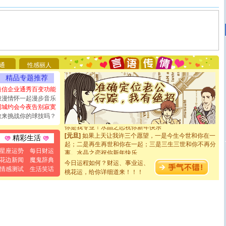
[圣诞节]
圣诞节到了，想想没什么送给你的，又不打算给
你太多，只有给你五千万：千万快乐！千万要健康！千万
要平安！千万要知足！千万不要忘记我！
[圣诞节]
不只这样的日子才会想起你,而是这样的日子才
通
性感丽人
能正大光明地骚扰你,告诉你,圣诞要快乐!新年要快乐!天天
精品专题推荐
都要快乐噢!
[圣诞节]
奉上一颗祝福的心,在这个特别的日子里,愿幸福,
短信企业通秀百变功能
如意,快乐,鲜花,一切美好的祝愿与你同在.圣诞快乐!
浪漫情怀一起漫步音乐
[元旦]
看到你我会触电；看不到你我要充电；没有你我会
同城约会今夜告别寂寞
断电。爱你是我职业，想你是我事业，抱你是我特长，吻
敢来挑战你的球技吗？
你是我专业！水晶之恋祝你新年快乐
[元旦]
如果上天让我许三个愿望，一是今生今世和你在一
精彩生活
起；二是再生再世和你在一起；三是三生三世和你不再分
离。水晶之恋祝你新年快乐
星座运势
每日财运
[元旦]
当我狠下心扭头离去那一刻，你在我身后无助地哭
花边新闻
魔鬼辞典
今日运程如何？财运、事业运、
泣，这痛楚让我明白我多么爱你。我转身抱住你：这猪不
情感测试
生活笑话
桃花运，给你详细道来！！！
卖了。水晶之恋祝你新年快乐。
[春节]
风柔雨润好月圆，半岛铁盒伴身边，每日尽显开心
颜！冬去春来似水如烟，劳碌人生需尽欢！听一曲轻歌，
道一声平安！新年吉祥万事如愿
[春节]
传说薰衣草有四片叶子：第一片叶子是信仰，第二
片叶子是希望，第三片叶子是爱情，第四片叶子是幸运。
送你一棵薰衣草，愿你新年快乐！