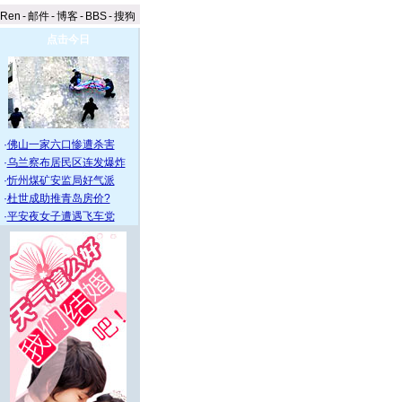
aRen
-
邮件
-
博客
-
BBS
-
搜狗
点击今日
·
佛山一家六口惨遭杀害
·
乌兰察布居民区连发爆炸
·
忻州煤矿安监局好气派
·
杜世成助推青岛房价?
·
平安夜女子遭遇飞车党