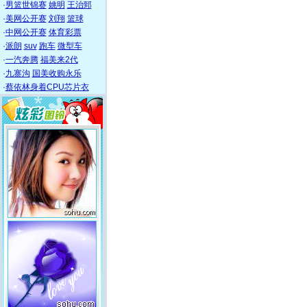
·
男篮世锦赛
姚明
王治郅
·
美网公开赛
刘翔
篮球
·
中网公开赛
体育彩票
·
派朗
suv
跑车
微型车
·
一汽奔腾
福美来2代
·
九寨沟
国美收购永乐
·
蔡依林身着CPU芯片衣