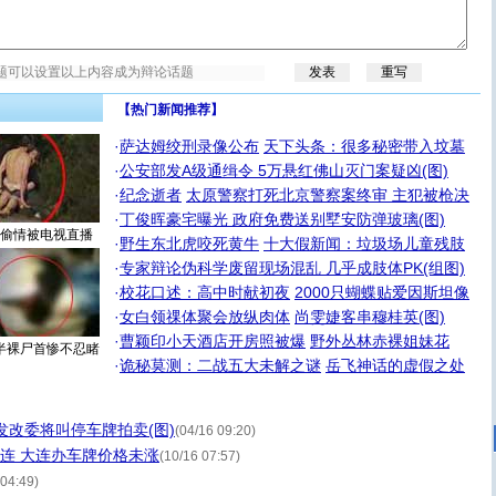
【热门新闻推荐】
·
萨达姆绞刑录像公布
天下头条：很多秘密带入坟墓
·
公安部发A级通缉令 5万悬红佛山灭门案疑凶(图)
·
纪念逝者
太原警察打死北京警察案终审 主犯被枪决
·
丁俊晖豪宅曝光 政府免费送别墅安防弹玻璃(图)
偷情被电视直播
·
野生东北虎咬死黄牛
十大假新闻：垃圾场儿童残肢
·
专家辩论伪科学废留现场混乱 几乎成肢体PK(组图)
·
校花口述：高中时献初夜
2000只蝴蝶贴爱因斯坦像
·
女白领祼体聚会放纵肉体
尚雯婕客串穆桂英(图)
·
曹颖印小天酒店开房照被爆
野外丛林赤裸姐妹花
半裸尸首惨不忍睹
·
诡秘莫测：二战五大未解之谜
岳飞神话的虚假之处
发改委将叫停车牌拍卖(图)
(04/16 09:20)
大连 大连办车牌价格未涨
(10/16 07:57)
 04:49)