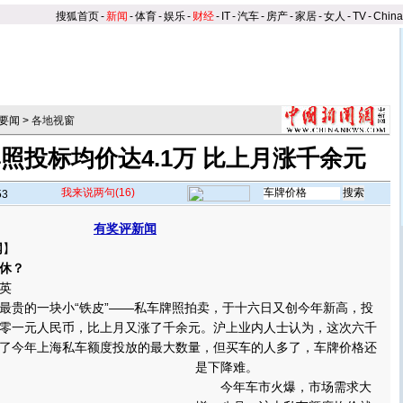
搜狐首页
-
新闻
-
体育
-
娱乐
-
财经
-
IT
-
汽车
-
房产
-
家居
-
女人
-
TV
-
Chin
要闻
>
各地视窗
照投标均价达4.1万 比上月涨千余元
我来说两句
(16)
53
有奖评新闻
网
】
休？
英
贵的一块小“铁皮”——私车牌照拍卖，于十六日又创今年新高，投
零一元人民币，比上月又涨了千余元。沪上业内人士认为，这次六千
了今年上海私车额度投放的最大数量，但买车的人多了，车牌价格还
是下降难。
今年车市火爆，市场需求大