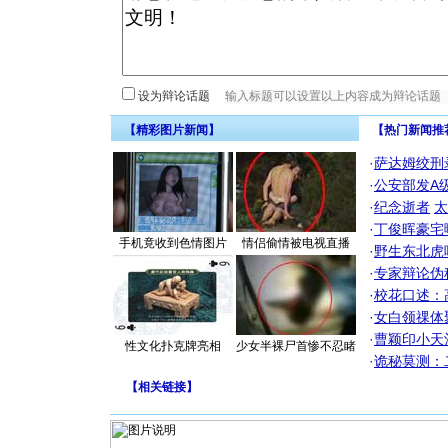
设为辩论话题
【精彩图片新闻】
【热门新闻推
·
萨达姆绞刑
·
公安部发A
·
纪念逝者
太
·
丁俊晖豪宅
手机竟收到色情图片
情侣偷情被电视直播
·
野生东北虎
·
专家辩论伪
·
校花口述：
·
女白领祼体
·
曹颖印小天
性文化扑克牌亮相
少女半裸尸首惨不忍睹
·
诡秘莫测：
【
相关链接
】