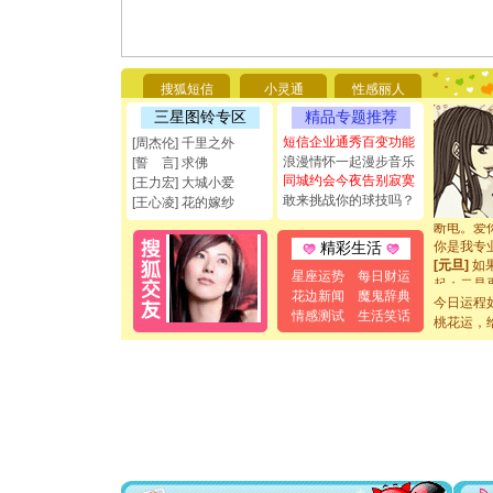
[圣诞节]
你太多，
搜狐短信
小灵通
性感丽人
要平安！
[圣诞节]
三星图铃专区
精品专题推荐
能正大光明
短信企业通秀百变功能
[周杰伦] 千里之外
都要快乐噢
浪漫情怀一起漫步音乐
[誓 言] 求佛
[圣诞节]
同城约会今夜告别寂寞
[王力宏] 大城小爱
如意,快乐
敢来挑战你的球技吗？
[元旦]
看
[王心凌] 花的嫁纱
断电。爱
你是我专
精彩生活
[元旦]
如
星座运势
每日财运
起；二是
离。水晶
花边新闻
魔鬼辞典
今日运程
[元旦]
当
情感测试
生活笑话
桃花运，
泣，这痛
卖了。水
[春节]
风
颜！冬去
道一声平
[春节]
传
片叶子是
送你一棵
[圣诞节]