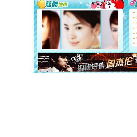
你太多，
要平安！
[圣诞节]
能正大光明
都要快乐噢
[圣诞节]
如意,快乐
[元旦]
看
断电。爱
你是我专
[元旦]
如
起；二是
离。水晶
[元旦]
当
泣，这痛
卖了。水
[春节]
风
颜！冬去
道一声平
[春节]
传
片叶子是
送你一棵