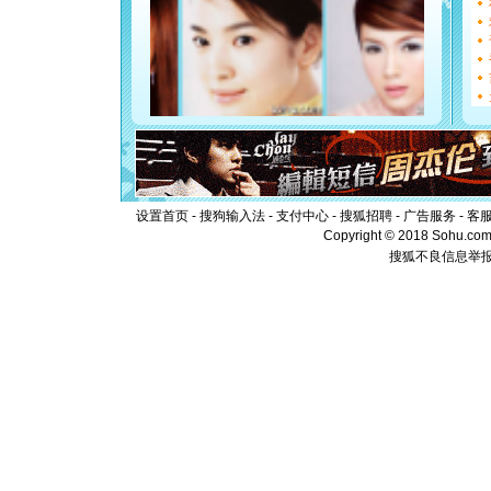
都要快乐噢
[圣诞节]
如意,快乐
[元旦]
看
断电。爱
你是我专
[元旦]
如
起；二是
离。水晶
[元旦]
当
泣，这痛
设置首页
-
搜狗输入法
-
支付中心
-
搜狐招聘
-
广告服务
-
客
卖了。水
Copyright © 2018 Sohu.com I
[春节]
风
颜！冬去
搜狐不良信息举
道一声平
[春节]
传
片叶子是
送你一棵