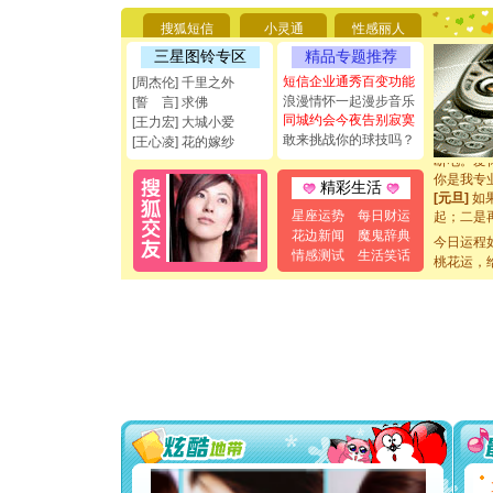
你太多，
要平安！
搜狐短信
小灵通
性感丽人
[圣诞节]
三星图铃专区
精品专题推荐
能正大光明
都要快乐噢
短信企业通秀百变功能
[周杰伦] 千里之外
[圣诞节]
浪漫情怀一起漫步音乐
[誓 言] 求佛
如意,快乐
同城约会今夜告别寂寞
[王力宏] 大城小爱
[元旦]
看
敢来挑战你的球技吗？
[王心凌] 花的嫁纱
断电。爱
你是我专
精彩生活
[元旦]
如
起；二是
星座运势
每日财运
离。水晶
花边新闻
魔鬼辞典
今日运程
[元旦]
当
情感测试
生活笑话
泣，这痛
桃花运，
卖了。水
[春节]
风
颜！冬去
道一声平
[春节]
传
片叶子是
送你一棵
[圣诞节]
你太多，
要平安！
[圣诞节]
能正大光明