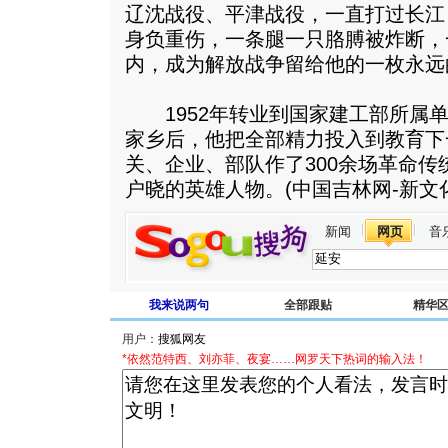
辽沈战役、平津战役，一直打过长江
身负重伤，一条腿一只胳膊被炸断，
内，成为解放战争留给他的一枚永远
1952年转业到国家建工部所属单位
家乡后，他把全部精力投入到教育下
关、企业、部队作了300余场革命
户晓的英雄人物。(中国吉林网-新文化
新闻
网页
音
我来说两句
全部跟贴
精华
用户：
*依然范特西、刘亦菲、夜宴……网罗天下热词的输入法！