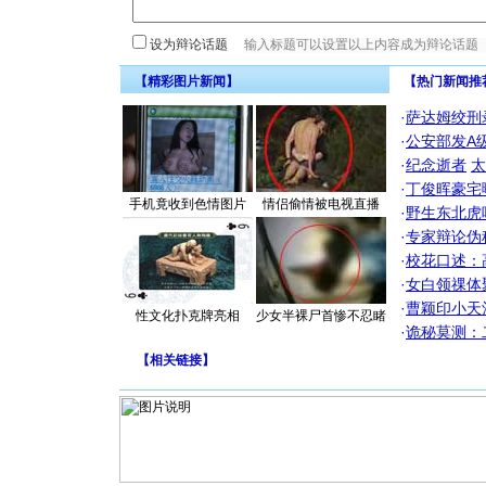
设为辩论话题
【精彩图片新闻】
【热门新闻推
·
萨达姆绞刑
·
公安部发A
·
纪念逝者
太
·
丁俊晖豪宅
手机竟收到色情图片
情侣偷情被电视直播
·
野生东北虎
·
专家辩论伪
·
校花口述：
·
女白领祼体
·
曹颖印小天
性文化扑克牌亮相
少女半裸尸首惨不忍睹
·
诡秘莫测：
【
相关链接
】
[圣诞节]