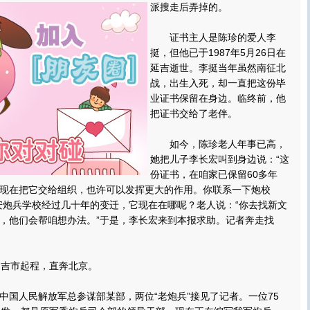
派搜走后弄掉的。
证书主人是陈珍的爱人李
挺，但他已于1987年5月26日在
延吉逝世。李挺当年虽然南征北
战，出生入死，却一直把这份毕
业证书保留在身边。临终前，他
把证书交给了老伴。
如今，陈珍老人年事已高，
她把儿子李长宏叫到身边说：“这
份证书，在咱家已保留60多年
现在把它交给组织，也许可以发挥更大的作用。你联系一下炮校
安炮兵学校经过几十年的变迁，它现在在哪呢？老人说：“你去找新文
，他们会帮咱想办法。”于是，李长宏来到本报求助。记者奔走找
吉市起程，直奔北京。
人民解放军总参谋部某部，两位“老炮兵”接见了记者。一位75