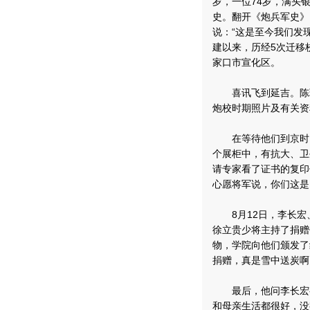
岁，一位74岁，满头
史。翻开《炮兵军史》
说：“这是至今我们发
建以来，历经5次迁移
家口市宣化区。
喜讯飞到延吉。陈珍
炮校时期照片及有关资
在等待他们到京时，
个展柜中，有抗大、卫
请专家看了证书的复印
心愿将军说，你们这是
8月12日，李长宏
徐立贵少将主持了捐赠
物，学院向他们颁发了
捐赠，真是雪中送炭啊
最后，他问李长宏有
和母亲生活都很好，没