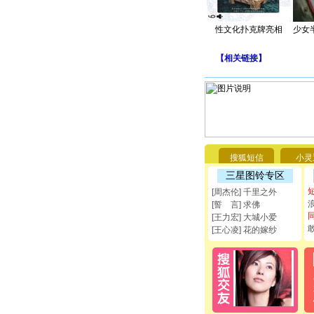
性文化扑克牌亮相
少女
【
相关链接
】
搜狐短信
小灵
三星图铃专区
[周杰伦] 千里之外
[誓 言] 求佛
[王力宏] 大城小爱
[王心凌] 花的嫁纱