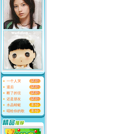
一个人哭
退后
断了的弦
还是朋友
水晶蜻蜓
唱给你的歌