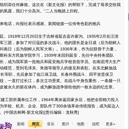
组织添任何麻烦。这次在《新文化报》的帮助下，完成了母亲交给我
的夙愿，我们十分高兴。”二人当晚踏上归程。
电话，向报社表示感谢。新闻链接一位传奇色彩的炮兵
1918年12月20日生于吉林省延吉县许家沟。1935年2月在汪清
军三团，参加了对日寇的多次战斗。他的团长是金日成（后为朝鲜人
叫南日（后为朝鲜人民军大将）。1936年末，作为抗联骨干力量，
斯科东方民族学院学习，1939年末回到延安，先任中央特务团队
长，成为我军第一批炮兵和延安炮兵学校首批学员。在南泥湾大生产
动模范，受到毛泽东、朱德等领导人的接见和表彰。在东北解放战
连长等职，先后参加了临江保卫战、长春外围战斗、四平攻坚保卫
役，一直打过长江，多次立功受奖。在战斗中身负重伤，一条腿一只
皮被永久的留在体内，成为解放战争留给他的一枚永远的纪念章。
建工部所属单位工作，1964年离休返回家乡后，他把全部精力投入
为学校、机关、企业、部队作了300余场革命传统报告，成为延边人
(中国吉林网-新文化报)[责任编辑：龙秋秀]
新闻
网页
音乐
图片
地图
说吧
更多»