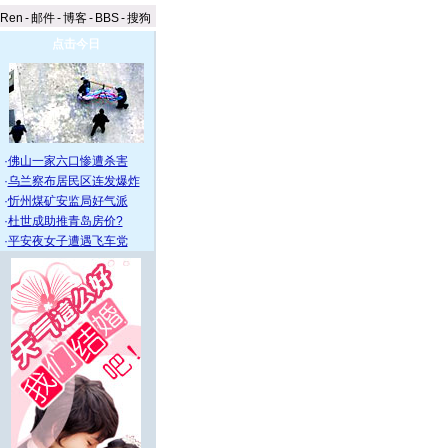
aRen
-
邮件
-
博客
-
BBS
-
搜狗
点击今日
·
佛山一家六口惨遭杀害
·
乌兰察布居民区连发爆炸
·
忻州煤矿安监局好气派
·
杜世成助推青岛房价?
·
平安夜女子遭遇飞车党