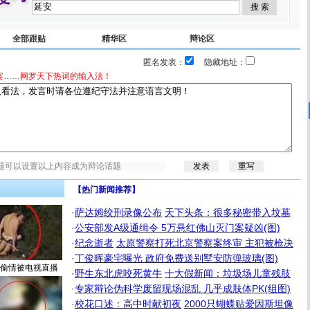
全部跟贴
精华区
辩论区
匿名发表：
隐藏地址：
宴……网罗天下热词的输入法！
【热门新闻推荐】
·
萨达姆绞刑录像公布
天下头条：很多秘密带入坟墓
·
公安部发A级通缉令 5万悬红佛山灭门案疑凶(图)
·
纪念逝者
太原警察打死北京警察案终审 主犯被枪决
·
丁俊晖豪宅曝光 政府免费送别墅安防弹玻璃(图)
偷情被电视直播
·
野生东北虎咬死黄牛
十大假新闻：垃圾场儿童残肢
·
专家辩论伪科学废留现场混乱 几乎成肢体PK(组图)
·
校花口述：高中时献初夜
2000只蝴蝶贴爱因斯坦像