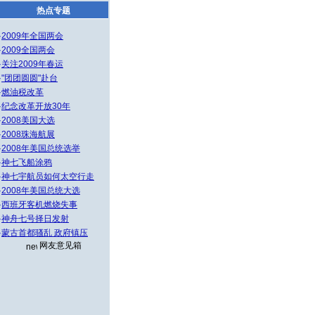
热点专题
·
2009年全国两会
·
2009全国两会
·
关注2009年春运
·
"团团圆圆"赴台
·
燃油税改革
·
纪念改革开放30年
·
2008美国大选
·
2008珠海航展
·
2008年美国总统选举
·
神七飞船涂鸦
·
神七宇航员如何太空行走
·
2008年美国总统大选
·
西班牙客机燃烧失事
·
神舟七号择日发射
·
蒙古首都骚乱 政府镇压
网友意见箱