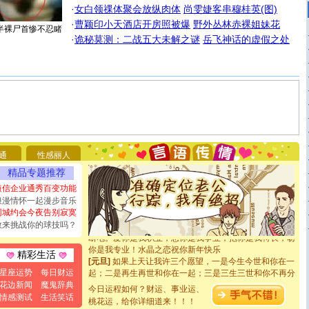
·
女白领祼体聚会放纵肉体
尚雯婕客串穆桂英(图)
·
曹颖印小天酒店开房照被爆
野外丛林赤裸姐妹花
半裸尸首惨不忍睹
·
诡秘莫测：二战五大未解之谜
岳飞神话的虚假之处
[圣诞节]
圣诞节到了，想想没什么送给你的，又不打算给
你太多，只有给你五千万：千万快乐！千万要健康！千万
要平安！千万要知足！千万不要忘记我！
通
性感丽人
[圣诞节]
不只这样的日子才会想起你,而是这样的日子才
能正大光明地骚扰你,告诉你,圣诞要快乐!新年要快乐!天天
精品专题推荐
都要快乐噢!
短信企业通秀百变功能
[圣诞节]
奉上一颗祝福的心,在这个特别的日子里,愿幸福,
浪漫情怀一起漫步音乐
如意,快乐,鲜花,一切美好的祝愿与你同在.圣诞快乐!
同城约会今夜告别寂寞
[元旦]
看到你我会触电；看不到你我要充电；没有你我会
敢来挑战你的球技吗？
断电。爱你是我职业，想你是我事业，抱你是我特长，吻
你是我专业！水晶之恋祝你新年快乐
[元旦]
如果上天让我许三个愿望，一是今生今世和你在一
精彩生活
起；二是再生再世和你在一起；三是三生三世和你不再分
星座运势
每日财运
离。水晶之恋祝你新年快乐
花边新闻
魔鬼辞典
[元旦]
当我狠下心扭头离去那一刻，你在我身后无助地哭
今日运程如何？财运、事业运、
情感测试
生活笑话
泣，这痛楚让我明白我多么爱你。我转身抱住你：这猪不
桃花运，给你详细道来！！！