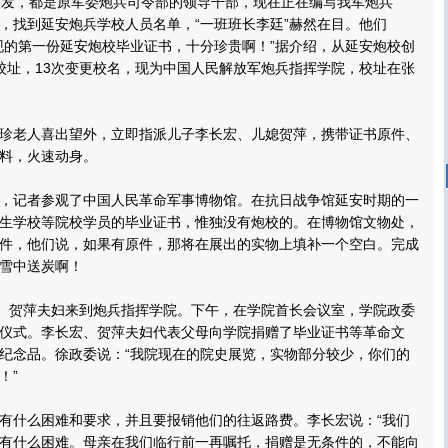
银发，都是原军委炮兵司令部的领导干部，现在正在编写我军炮兵
，找到延安炮兵学校人员名单，“一班班长李廷”赫然在目。他们
现的第一份延安炮校毕业证书，十分珍贵啊！”据介绍，从延安炮校创
校址，13次变更校名，现为中国人民解放军炮兵指挥学院，校址在张
老人喜出望外，立即指派儿子李长宏、儿媳贺萍，携带证书原件、
料，火速动身。
记者参观了中国人民革命军事博物馆。在抗日战争馆延安时期的一
生学校等院校学员的毕业证书，惟独没有炮校的。在博物馆文物处，
件，他们说，如果有原件，那将在展出的实物上填补一个空白。完成
雪中送炭啊！
、贺萍夫妇来到炮兵指挥学院。下午，在学院首长会议室，学院政委
仪式。李长宏、贺萍夫妇代表父母向学院捐赠了毕业证书等革命文
纪念品。徐政委说：“我院现在的院史展览，实物部分较少，你们的
！”
什么困难和要求，并且要报销他们的往返路费。李长宏说：“我们
有什么困难。母亲在我们临行前一再嘱托，捐赠是无条件的，不能向