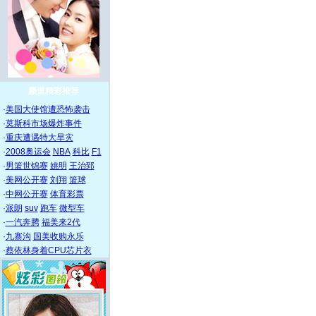
频道精彩推荐
·
美国大使馆遭恐怖袭击
·
莫斯科市场爆炸事件
·
重庆遭遇特大旱灾
·
2008奥运会
NBA
科比
F1
·
男篮世锦赛
姚明
王治郅
·
美网公开赛
刘翔
篮球
·
中网公开赛
体育彩票
·
派朗
suv
跑车
微型车
·
一汽奔腾
福美来2代
·
九寨沟
国美收购永乐
·
蔡依林身着CPU芯片衣