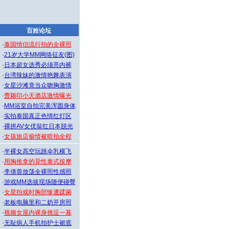
百姓论坛
·
泰国情侣流行拍的全裸照
·
21岁大学MM网络征友(图)
·
日本超女选秀必须亮内裤
·
台湾辣妹的激情艳舞表演
·
女星沙滩竟当众吻胸激情
·
曹颖印小天酒店激情曝光
·
MM浴室自拍完美浑圆身体
·
实拍泰国真正色情红灯区
·
裸拼AV女优翁红日本脱光
·
女孩旅店偷情被暗拍全程
·
半裸女高空玩跳伞乳横飞
·
用胸推拿的异性泰式按摩
·
李倩蓉放荡全裸照性感照
·
游戏MM选拔现场随便碰臀
·
女星拍戏时胸部惨遭蹂躏
·
老板电脑里和二奶开房照
·
视频女屋内裸身挑逗一幕
·
无耻病人手机拍护士裙底