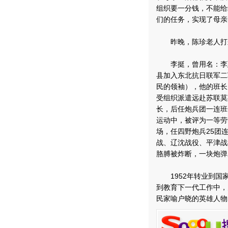
组织要一分钱，不能给
们的任务，实现了母亲
昨晚，陈珍老人打来
李挺，曾用名：李廷。
县加入东北抗日联军二
民的领袖），他的班长
受组织派遣远赴苏联莫
长，后任炮兵团一连班
运动中，被评为一等劳
场，任四野炮兵25团
战、辽沈战役、平津战
胳膊被炸断，一块炮弹
1952年转业到国家
到教育下一代工作中，
民家喻户晓的英雄人物。