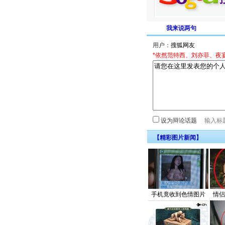
我来说两句
用户：
*依然范特西、刘亦菲、夜
设为辩论话题
【精彩图片新闻】
手机竟收到色情图片
情侣