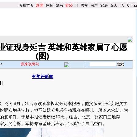
搜狐首页
-
新闻
-
体育
-
娱乐
-
财经
-
IT
-
汽车
-
房产
-
家居
-
女人
-
TV
-
Chin
业证现身延吉 英雄和英雄家属了心愿
(图)
我来说两句
18
有奖评新闻
网
】
）今年8月，延吉市读者李长宏来到本报称，他父亲留下延安炮兵学
给延安炮兵学校，但不知延安炮兵学校现在在哪儿，所以来求助。为
的复印件。于是本报记者历经10天，延吉、北京、张家口三地奔
家人的心愿。军博专家鉴证后表示，它填补了展品空白。