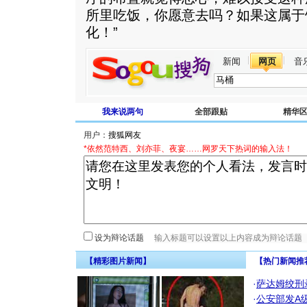
所里吃饭，你愿意去吗？如果这属于
化！”
新闻
网页
音
我来说两句
全部跟贴
精华
用户：
*依然范特西、刘亦菲、夜宴……网罗天下热词的输入法！
设为辩论话题
【精彩图片新闻】
【热门新闻推
·
萨达姆绞刑
·
公安部发A