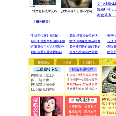
·
女白领祼体
·
曹颖印小天
性文化扑克牌亮相
少女半裸尸首惨不忍睹
·
诡秘莫测：
【
相关链接
】
[圣诞节]
你太多，
要平安！
[圣诞节]
能正大光明
都要快乐噢
[圣诞节]
如意,快乐
[元旦]
看
断电。爱
搜狐短信
小灵通
性感丽人
你是我专
三星图铃专区
精品专题推荐
[元旦]
如
短信企业通秀百变功能
[周杰伦] 千里之外
起；二是
浪漫情怀一起漫步音乐
离。水晶
[誓 言] 求佛
同城约会今夜告别寂寞
[元旦]
当
[王力宏] 大城小爱
泣，这痛
敢来挑战你的球技吗？
[王心凌] 花的嫁纱
卖了。水
[春节]
风
精彩生活
颜！冬去
道一声平
星座运势
每日财运
[春节]
传
花边新闻
魔鬼辞典
今日运程
片叶子是