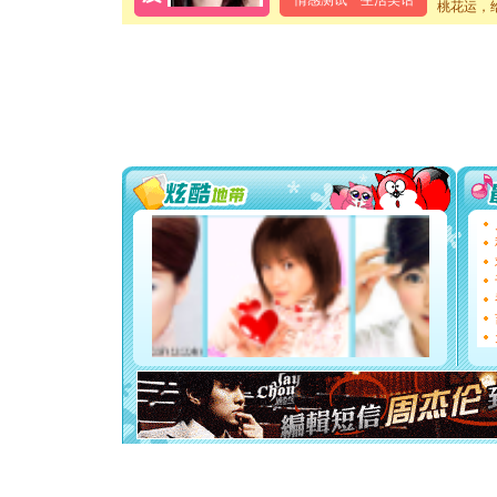
情感测试
生活笑话
桃花运，
送你一棵
[圣诞节]
你太多，
要平安！
[圣诞节]
能正大光明
都要快乐噢
[圣诞节]
如意,快乐
[元旦]
看
断电。爱
你是我专
[元旦]
如
起；二是
离。水晶
[元旦]
当
泣，这痛
卖了。水
[春节]
风
颜！冬去
道一声平
[春节]
传
片叶子是
送你一棵