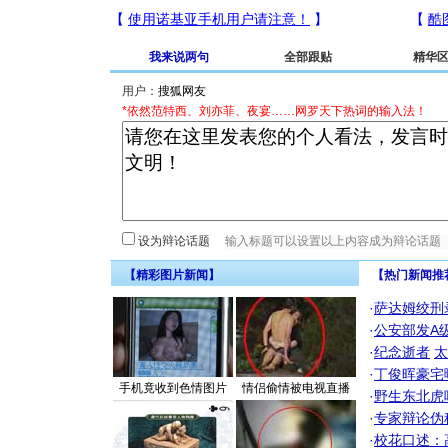
我来说两句
全部跟贴
精华
用户：
*依然范特西、刘亦菲、夜宴……网罗天下热词的输入法！
设为辩论话题
【精彩图片新闻】
【热门新闻推
·
萨达姆绞刑
·
公安部发A
·
纪念逝者
太
·
丁俊晖豪宅
手机竟收到色情图片
情侣偷情被电视直播
·
野生东北虎
·
专家辩论伪
·
校花口述：