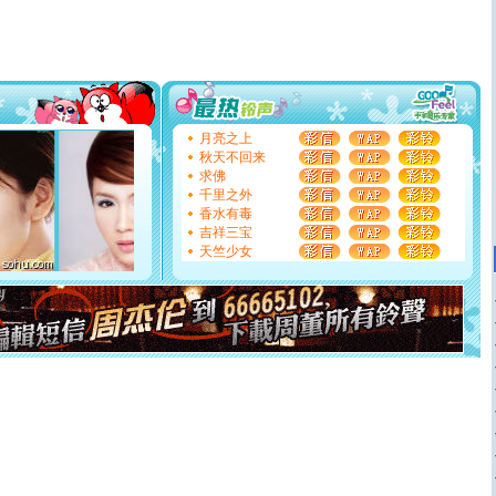
道一声平安！新年吉祥万事如愿
[春节]
传说薰衣草有四片叶子：第一片叶子是信仰，第二
片叶子是希望，第三片叶子是爱情，第四片叶子是幸运。
送你一棵薰衣草，愿你新年快乐！
[圣诞节]
圣诞节到了，想想没什么送给你的，又不打算给
你太多，只有给你五千万：千万快乐！千万要健康！千万
要平安！千万要知足！千万不要忘记我！
[圣诞节]
不只这样的日子才会想起你,而是这样的日子才
月亮之上
能正大光明地骚扰你,告诉你,圣诞要快乐!新年要快乐!天天
秋天不回来
都要快乐噢!
求佛
[圣诞节]
奉上一颗祝福的心,在这个特别的日子里,愿幸福,
千里之外
如意,快乐,鲜花,一切美好的祝愿与你同在.圣诞快乐!
香水有毒
[元旦]
看到你我会触电；看不到你我要充电；没有你我会
吉祥三宝
断电。爱你是我职业，想你是我事业，抱你是我特长，吻
天竺少女
你是我专业！水晶之恋祝你新年快乐
[元旦]
如果上天让我许三个愿望，一是今生今世和你在一
起；二是再生再世和你在一起；三是三生三世和你不再分
离。水晶之恋祝你新年快乐
[元旦]
当我狠下心扭头离去那一刻，你在我身后无助地哭
泣，这痛楚让我明白我多么爱你。我转身抱住你：这猪不
卖了。水晶之恋祝你新年快乐。
[春节]
风柔雨润好月圆，半岛铁盒伴身边，每日尽显开心
颜！冬去春来似水如烟，劳碌人生需尽欢！听一曲轻歌，
道一声平安！新年吉祥万事如愿
[春节]
传说薰衣草有四片叶子：第一片叶子是信仰，第二
片叶子是希望，第三片叶子是爱情，第四片叶子是幸运。
送你一棵薰衣草，愿你新年快乐！