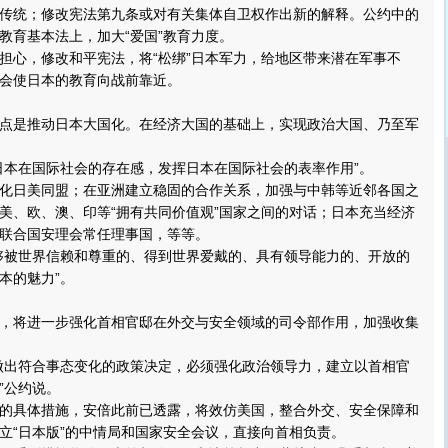
传统；修改宪法第九条或对有关集体自卫权作出新的解释。公约中的
教育基本法上，加大“爱国”教育力度。
心，修改和平宪法，将“松绑”日本军力，给地区带来潜在军事不
会使日本的教育向战前靠近。
是推动日本大国化。在经济大国的基础上，实现政治大国、乃至军
本在国际社会的存在感，发挥日本在国际社会的表率作用”。
日美同盟；在亚洲建立稳固的合作关系，加强与中韩等近邻各国之
美、欧、澳、印等“拥有共同价值观”国家之间的对话；日本充当经济
联合国安理会常任理事国，等等。
被世界信赖和尊重的、得到世界爱戴的、具有领导能力的、开放的
本的魅力”。
将进一步强化首相官邸在外交与安全领域的司令部作用，加强收集
出符合事态变化的政策决定，必须强化政治领导力，建立以首相官
”公约说。
具体措施，安倍此前已透露，将效仿美国，整合外交、安全保障和
立“日本版”的中情局和国家安全会议，直接向首相负责。