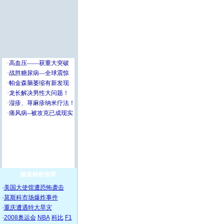
频道精彩推荐
·
美国大使馆遭恐怖袭击
·
莫斯科市场爆炸事件
·
重庆遭遇特大旱灾
·
2008奥运会
NBA
科比
F1