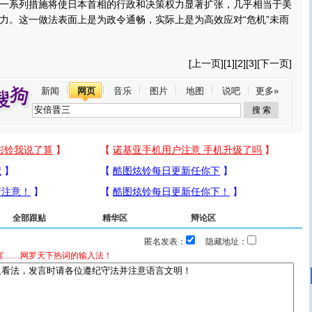
系列措施将使日本首相的行政和决策权力显著扩张，几乎相当于美
力。这一做法表面上是为政令通畅，实际上是为高效应对“危机”未雨
[
上一页
][
1
][2][
3
][
下一页
]
新闻
网页
音乐
图片
地图
说吧
更多»
全部跟贴
精华区
辩论区
匿名发表：
隐藏地址：
宴……网罗天下热词的输入法！