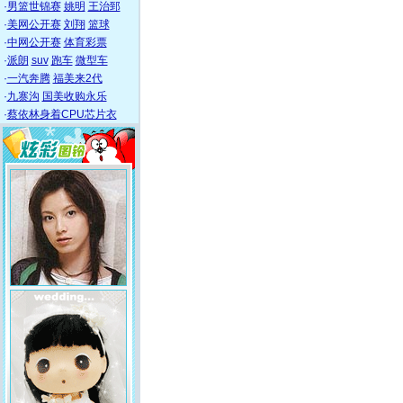
·
男篮世锦赛
姚明
王治郅
·
美网公开赛
刘翔
篮球
·
中网公开赛
体育彩票
·
派朗
suv
跑车
微型车
·
一汽奔腾
福美来2代
·
九寨沟
国美收购永乐
·
蔡依林身着CPU芯片衣