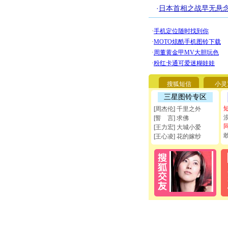
·
日本首相之战早无悬念
搜狐短信
小灵
三星图铃专区
[周杰伦] 千里之外
[誓 言] 求佛
[王力宏] 大城小爱
[王心凌] 花的嫁纱