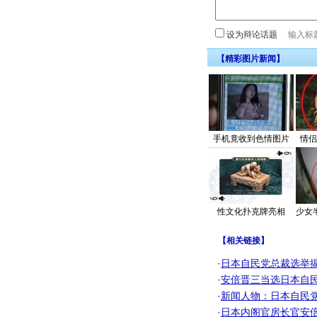
设为辩论话题
【精彩图片新闻】
手机竟收到色情图片
情侣
性文化扑克牌亮相
少女
【
相关链接
】
·
日本自民党总裁选举揭
·
安倍晋三当选日本自民
·
新闻人物：日本自民
·
日本内阁官房长官安