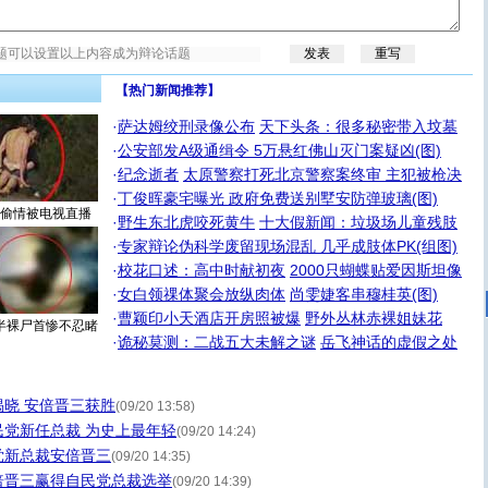
【热门新闻推荐】
·
萨达姆绞刑录像公布
天下头条：很多秘密带入坟墓
·
公安部发A级通缉令 5万悬红佛山灭门案疑凶(图)
·
纪念逝者
太原警察打死北京警察案终审 主犯被枪决
·
丁俊晖豪宅曝光 政府免费送别墅安防弹玻璃(图)
偷情被电视直播
·
野生东北虎咬死黄牛
十大假新闻：垃圾场儿童残肢
·
专家辩论伪科学废留现场混乱 几乎成肢体PK(组图)
·
校花口述：高中时献初夜
2000只蝴蝶贴爱因斯坦像
·
女白领祼体聚会放纵肉体
尚雯婕客串穆桂英(图)
·
曹颖印小天酒店开房照被爆
野外丛林赤裸姐妹花
半裸尸首惨不忍睹
·
诡秘莫测：二战五大未解之谜
岳飞神话的虚假之处
晓 安倍晋三获胜
(09/20 13:58)
党新任总裁 为史上最年轻
(09/20 14:24)
党新总裁安倍晋三
(09/20 14:35)
倍晋三赢得自民党总裁选举
(09/20 14:39)