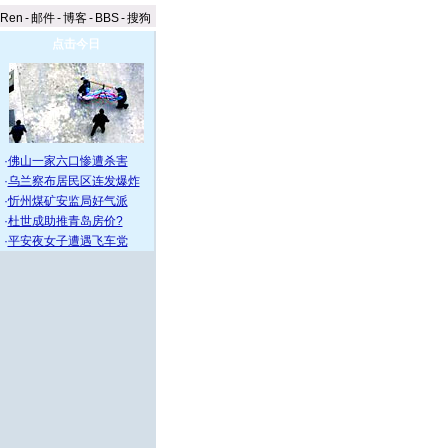
aRen
-
邮件
-
博客
-
BBS
-
搜狗
点击今日
·
佛山一家六口惨遭杀害
·
乌兰察布居民区连发爆炸
·
忻州煤矿安监局好气派
·
杜世成助推青岛房价?
·
平安夜女子遭遇飞车党