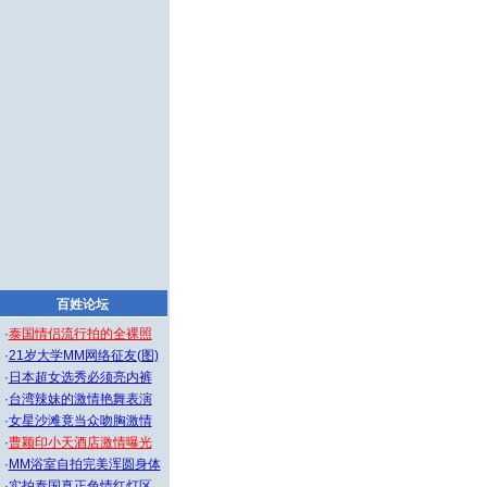
百姓论坛
·
泰国情侣流行拍的全裸照
·
21岁大学MM网络征友(图)
·
日本超女选秀必须亮内裤
·
台湾辣妹的激情艳舞表演
·
女星沙滩竟当众吻胸激情
·
曹颖印小天酒店激情曝光
·
MM浴室自拍完美浑圆身体
·
实拍泰国真正色情红灯区