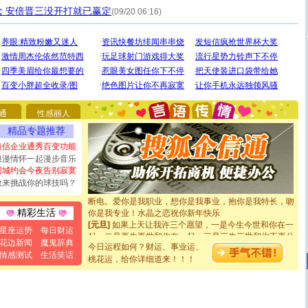
 安倍晋三没开打就已赢定
(09/20 06:16)
[圣诞节]
圣诞节到了，想想没什么送给你的，又不打算给
你太多，只有给你五千万：千万快乐！千万要健康！千万
要平安！千万要知足！千万不要忘记我！
通
性感丽人
[圣诞节]
不只这样的日子才会想起你,而是这样的日子才
精品专题推荐
能正大光明地骚扰你,告诉你,圣诞要快乐!新年要快乐!天天
短信企业通秀百变功能
都要快乐噢!
浪漫情怀一起漫步音乐
[圣诞节]
奉上一颗祝福的心,在这个特别的日子里,愿幸福,
同城约会今夜告别寂寞
如意,快乐,鲜花,一切美好的祝愿与你同在.圣诞快乐!
敢来挑战你的球技吗？
[元旦]
看到你我会触电；看不到你我要充电；没有你我会
断电。爱你是我职业，想你是我事业，抱你是我特长，吻
你是我专业！水晶之恋祝你新年快乐
精彩生活
[元旦]
如果上天让我许三个愿望，一是今生今世和你在一
起；二是再生再世和你在一起；三是三生三世和你不再分
星座运势
每日财运
离。水晶之恋祝你新年快乐
花边新闻
魔鬼辞典
今日运程如何？财运、事业运、
[元旦]
当我狠下心扭头离去那一刻，你在我身后无助地哭
情感测试
生活笑话
桃花运，给你详细道来！！！
泣，这痛楚让我明白我多么爱你。我转身抱住你：这猪不
卖了。水晶之恋祝你新年快乐。
[春节]
风柔雨润好月圆，半岛铁盒伴身边，每日尽显开心
颜！冬去春来似水如烟，劳碌人生需尽欢！听一曲轻歌，