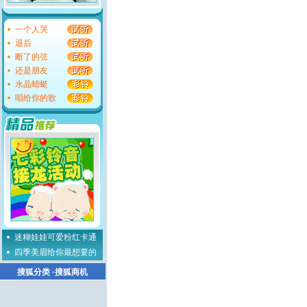
一个人哭
退后
断了的弦
还是朋友
水晶蜻蜓
唱给你的歌
迷糊娃娃可爱粉红卡通
四季美眉给你最想要的
搜狐分类
·
搜狐商机