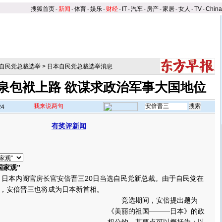
搜狐首页
-
新闻
-
体育
-
娱乐
-
财经
-
IT
-
汽车
-
房产
-
家居
-
女人
-
TV
-
Chin
自民党总裁选举
>
日本自民党总裁选举消息
泉包袱上路 欲谋求政治军事大国地位
我来说两句
24
有奖评新闻
】
国家观”
日本内阁官房长官安倍晋三20日当选自民党新总裁。由于自民党在
，安倍晋三也将成为日本新首相。
竞选期间，安倍提出题为
《美丽的祖国———日本》的政