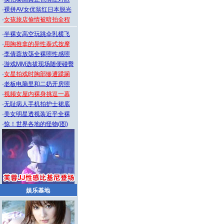
·
裸拼AV女优翁红日本脱光
·
女孩旅店偷情被暗拍全程
·
半裸女高空玩跳伞乳横飞
·
用胸推拿的异性泰式按摩
·
李倩蓉放荡全裸照性感照
·
游戏MM选拔现场随便碰臀
·
女星拍戏时胸部惨遭蹂躏
·
老板电脑里和二奶开房照
·
视频女屋内裸身挑逗一幕
·
无耻病人手机拍护士裙底
·
美女明星透视装近乎全裸
·
惊！世界各地的怪物(图)
娱乐基地