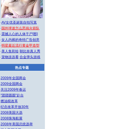
·
AV女优圣诞装自拍写真
·
国外球迷怎么恶搞火箭队
·
震撼人心的人体干尸[图]
·
女人内裤的奇特广告创意
·
明星最近流行黄金甲造型
·
美人鱼彩绘
朝比奈真人秀
·
宠物连连看
合金弹头游戏
热点专题
·
2009年全国两会
·
2009全国两会
·
关注2009年春运
·
"团团圆圆"赴台
·
燃油税改革
·
纪念改革开放30年
·
2008美国大选
·
2008珠海航展
·
2008年美国总统选举