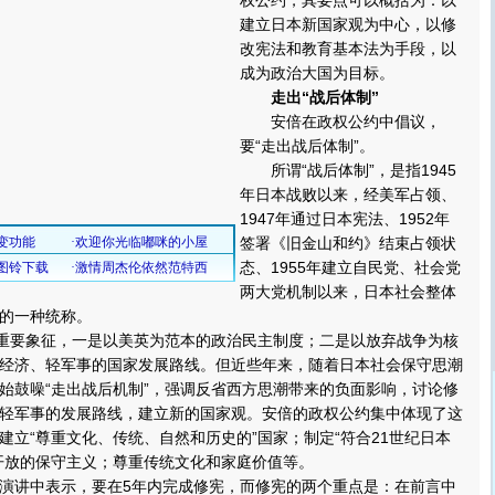
权公约，其要点可以概括为：以
建立日本新国家观为中心，以修
改宪法和教育基本法为手段，以
成为政治大国为目标。
走出“战后体制”
安倍在政权公约中倡议，
要“走出战后体制”。
所谓“战后体制”，是指1945
年日本战败以来，经美军占领、
1947年通过日本宪法、1952年
签署《旧金山和约》结束占领状
态、1955年建立自民党、社会党
两大党机制以来，日本社会整体
的一种统称。
重要象征，一是以美英为范本的政治民主制度；二是以放弃战争为核
经济、轻军事的国家发展路线。但近些年来，随着日本社会保守思潮
始鼓噪“走出战后机制”，强调反省西方思潮带来的负面影响，讨论修
轻军事的发展路线，建立新的国家观。安倍的政权公约集中体现了这
建立“尊重文化、传统、自然和历史的”国家；制定“符合21世纪日本
开放的保守主义；尊重传统文化和家庭价值等。
讲中表示，要在5年内完成修宪，而修宪的两个重点是：在前言中