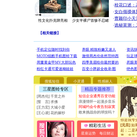
·
校花口述：
·
女白领祼体
·
曹颖印小天
性文化扑克牌亮相
少女半裸尸首惨不忍睹
·
诡秘莫测：
【
相关链接
】
[圣诞节]
你太多，
要平安！
搜狐短信
小灵通
性感丽人
[圣诞节]
能正大光明
三星图铃专区
精品专题推荐
都要快乐噢
短信企业通秀百变功能
[周杰伦] 千里之外
[圣诞节]
浪漫情怀一起漫步音乐
[誓 言] 求佛
如意,快乐
同城约会今夜告别寂寞
[王力宏] 大城小爱
[元旦]
看
敢来挑战你的球技吗？
断电。爱
[王心凌] 花的嫁纱
你是我专
[元旦]
如
精彩生活
起；二是
星座运势
每日财运
离。水晶