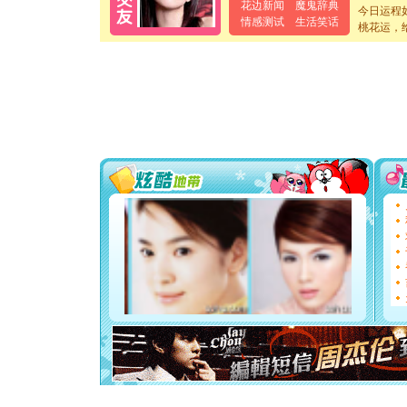
[元旦]
当
花边新闻
魔鬼辞典
今日运程
泣，这痛
情感测试
生活笑话
桃花运，
卖了。水
[春节]
风
颜！冬去
道一声平
[春节]
传
片叶子是
送你一棵
[圣诞节]
你太多，
要平安！
[圣诞节]
能正大光明
都要快乐噢
[圣诞节]
如意,快乐
[元旦]
看
断电。爱
你是我专
[元旦]
如
起；二是
离。水晶
[元旦]
当
泣，这痛
卖了。水
[春节]
风