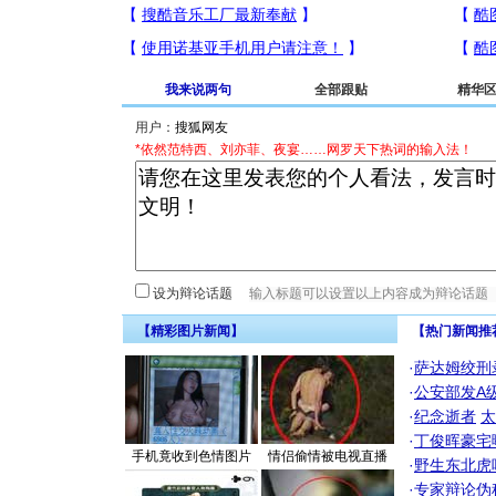
我来说两句
全部跟贴
精华
用户：
*依然范特西、刘亦菲、夜宴……网罗天下热词的输入法！
设为辩论话题
【精彩图片新闻】
【热门新闻推
·
萨达姆绞刑
·
公安部发A
·
纪念逝者
太
·
丁俊晖豪宅
手机竟收到色情图片
情侣偷情被电视直播
·
野生东北虎
·
专家辩论伪