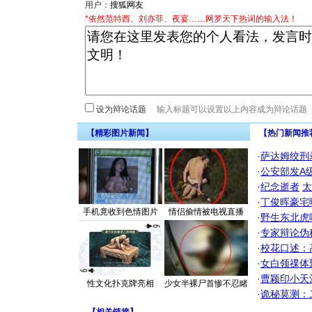
用户：
*依然范特西、刘亦菲、夜宴……网罗天下热词的输入法！
设为辩论话题
【精彩图片新闻】
【热门新闻推
·
萨达姆绞刑
·
公安部发A
·
纪念逝者
太
·
丁俊晖豪宅
手机竟收到色情图片
情侣偷情被电视直播
·
野生东北虎
·
专家辩论伪
·
校花口述：
·
女白领祼体
·
曹颖印小天
性文化扑克牌亮相
少女半裸尸首惨不忍睹
·
诡秘莫测：