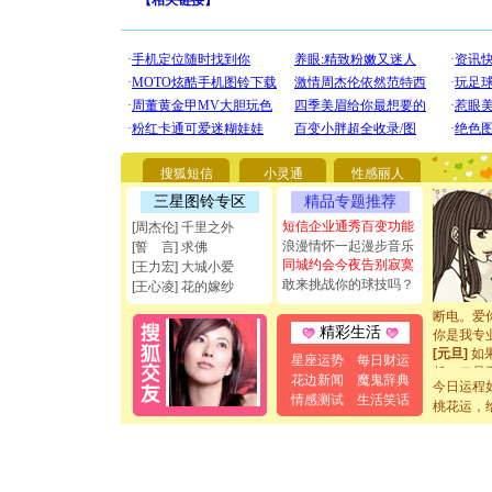
【
相关链接
】
[圣诞节]
你太多，
搜狐短信
小灵通
性感丽人
要平安！
[圣诞节]
三星图铃专区
精品专题推荐
能正大光明
短信企业通秀百变功能
[周杰伦] 千里之外
都要快乐噢
浪漫情怀一起漫步音乐
[誓 言] 求佛
[圣诞节]
同城约会今夜告别寂寞
[王力宏] 大城小爱
如意,快乐
敢来挑战你的球技吗？
[王心凌] 花的嫁纱
[元旦]
看
断电。爱
你是我专
精彩生活
[元旦]
如
星座运势
每日财运
起；二是
花边新闻
魔鬼辞典
离。水晶
今日运程
情感测试
生活笑话
[元旦]
当
桃花运，
泣，这痛
卖了。水
[春节]
风
颜！冬去