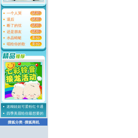
一个人哭
退后
断了的弦
还是朋友
水晶蜻蜓
唱给你的歌
迷糊娃娃可爱粉红卡通
四季美眉给你最想要的
搜狐分类
·
搜狐商机