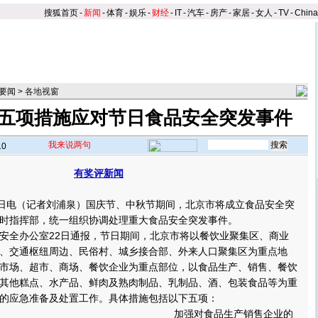
搜狐首页
-
新闻
-
体育
-
娱乐
-
财经
-
IT
-
汽车
-
房产
-
家居
-
女人
-
TV
-
Chin
要闻
>
各地视窗
五项措施应对节日食品安全突发事件
我来说两句
10
有奖评新闻
日电（记者刘浦泉）国庆节、中秋节期间，北京市将成立食品安全突
时指挥部，统一组织协调处理重大食品安全突发事件。
全办公室22日通报，节日期间，北京市将以餐饮业聚集区、商业
、交通枢纽周边、民俗村、城乡接合部、外来人口聚集区为重点地
市场、超市、商场、餐饮企业为重点部位，以食品生产、销售、餐饮
其他糕点、水产品、鲜肉及熟肉制品、乳制品、酒、包装食品等为重
的应急准备及处置工作。
具体措施包括以下五项：
加强对食品生产销售企业的