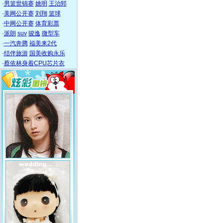
·
男篮世锦赛
姚明
王治郅
·
美网公开赛
刘翔
篮球
·
中网公开赛
体育彩票
·
派朗
suv
骏逸
微型车
·
一汽奔腾
福美来2代
·
结伴旅游
国美收购永乐
·
蔡依林身着CPU芯片衣