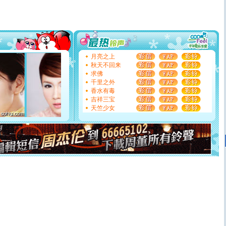
[春节]
传说薰衣草有四片叶子：第一片叶子是信仰，第二
片叶子是希望，第三片叶子是爱情，第四片叶子是幸运。
送你一棵薰衣草，愿你新年快乐！
[圣诞节]
圣诞节到了，想想没什么送给你的，又不打算给
你太多，只有给你五千万：千万快乐！千万要健康！千万
要平安！千万要知足！千万不要忘记我！
[圣诞节]
不只这样的日子才会想起你,而是这样的日子才
月亮之上
能正大光明地骚扰你,告诉你,圣诞要快乐!新年要快乐!天天
秋天不回来
都要快乐噢!
求佛
[圣诞节]
奉上一颗祝福的心,在这个特别的日子里,愿幸福,
千里之外
如意,快乐,鲜花,一切美好的祝愿与你同在.圣诞快乐!
香水有毒
[元旦]
看到你我会触电；看不到你我要充电；没有你我会
吉祥三宝
断电。爱你是我职业，想你是我事业，抱你是我特长，吻
天竺少女
你是我专业！水晶之恋祝你新年快乐
[元旦]
如果上天让我许三个愿望，一是今生今世和你在一
起；二是再生再世和你在一起；三是三生三世和你不再分
离。水晶之恋祝你新年快乐
[元旦]
当我狠下心扭头离去那一刻，你在我身后无助地哭
泣，这痛楚让我明白我多么爱你。我转身抱住你：这猪不
卖了。水晶之恋祝你新年快乐。
[春节]
风柔雨润好月圆，半岛铁盒伴身边，每日尽显开心
颜！冬去春来似水如烟，劳碌人生需尽欢！听一曲轻歌，
道一声平安！新年吉祥万事如愿
[春节]
传说薰衣草有四片叶子：第一片叶子是信仰，第二
片叶子是希望，第三片叶子是爱情，第四片叶子是幸运。
送你一棵薰衣草，愿你新年快乐！