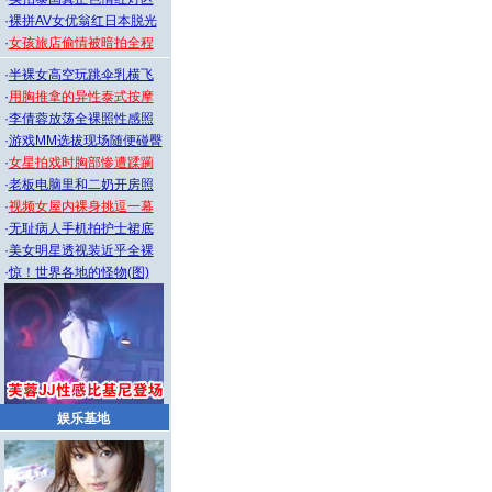
·
裸拼AV女优翁红日本脱光
·
女孩旅店偷情被暗拍全程
·
半裸女高空玩跳伞乳横飞
·
用胸推拿的异性泰式按摩
·
李倩蓉放荡全裸照性感照
·
游戏MM选拔现场随便碰臀
·
女星拍戏时胸部惨遭蹂躏
·
老板电脑里和二奶开房照
·
视频女屋内裸身挑逗一幕
·
无耻病人手机拍护士裙底
·
美女明星透视装近乎全裸
·
惊！世界各地的怪物(图)
娱乐基地