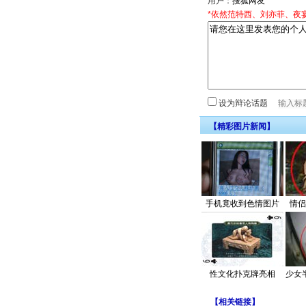
用户：
*依然范特西、刘亦菲、夜
设为辩论话题
【精彩图片新闻】
手机竟收到色情图片
情侣
性文化扑克牌亮相
少女
【
相关链接
】