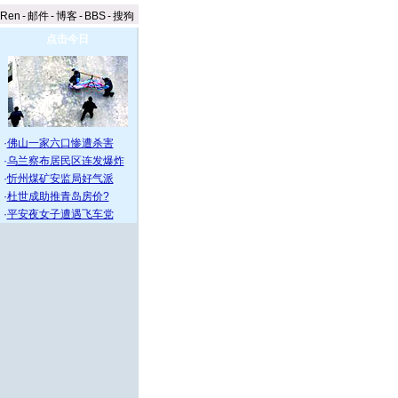
aRen
-
邮件
-
博客
-
BBS
-
搜狗
点击今日
·
佛山一家六口惨遭杀害
·
乌兰察布居民区连发爆炸
·
忻州煤矿安监局好气派
·
杜世成助推青岛房价?
·
平安夜女子遭遇飞车党