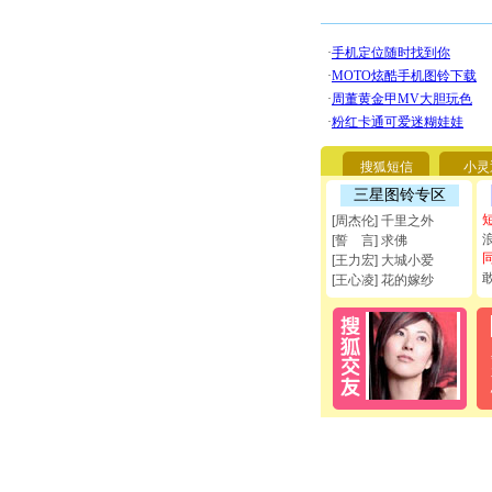
搜狐短信
小灵
三星图铃专区
[周杰伦] 千里之外
[誓 言] 求佛
[王力宏] 大城小爱
[王心凌] 花的嫁纱