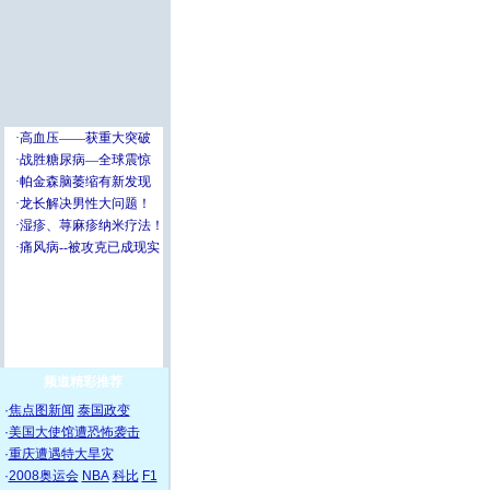
频道精彩推荐
·
焦点图新闻
泰国政变
·
美国大使馆遭恐怖袭击
·
重庆遭遇特大旱灾
·
2008奥运会
NBA
科比
F1