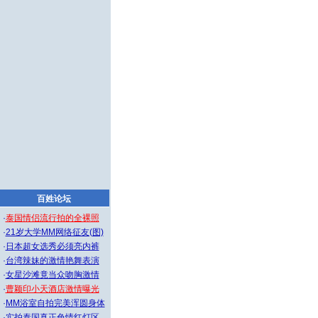
百姓论坛
·
泰国情侣流行拍的全裸照
·
21岁大学MM网络征友(图)
·
日本超女选秀必须亮内裤
·
台湾辣妹的激情艳舞表演
·
女星沙滩竟当众吻胸激情
·
曹颖印小天酒店激情曝光
·
MM浴室自拍完美浑圆身体
·
实拍泰国真正色情红灯区