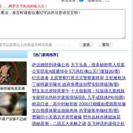
匿名发表：
隐藏地址：
宴……网罗天下热词的输入法！
【热门新闻推荐】
·
萨达姆绞刑录像公布
天下头条：很多秘密带入坟墓
·
公安部发A级通缉令 5万悬红佛山灭门案疑凶(图)
·
纪念逝者
太原警察打死北京警察案终审 主犯被枪决
·
丁俊晖豪宅曝光 政府免费送别墅安防弹玻璃(图)
偷情被电视直播
·
野生东北虎咬死黄牛
十大假新闻：垃圾场儿童残肢
·
专家辩论伪科学废留现场混乱 几乎成肢体PK(组图)
·
校花口述：高中时献初夜
2000只蝴蝶贴爱因斯坦像
·
女白领祼体聚会放纵肉体
尚雯婕客串穆桂英(图)
·
曹颖印小天酒店开房照被爆
野外丛林赤裸姐妹花
半裸尸首惨不忍睹
·
诡秘莫测：二战五大未解之谜
岳飞神话的虚假之处