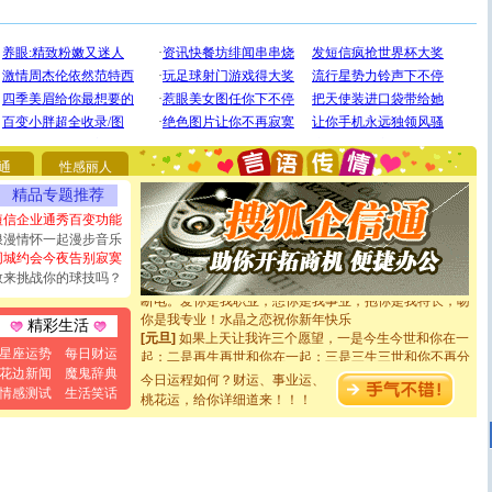
[圣诞节]
圣诞节到了，想想没什么送给你的，又不打算给
你太多，只有给你五千万：千万快乐！千万要健康！千万
要平安！千万要知足！千万不要忘记我！
通
性感丽人
[圣诞节]
不只这样的日子才会想起你,而是这样的日子才
精品专题推荐
能正大光明地骚扰你,告诉你,圣诞要快乐!新年要快乐!天天
都要快乐噢!
短信企业通秀百变功能
[圣诞节]
奉上一颗祝福的心,在这个特别的日子里,愿幸福,
浪漫情怀一起漫步音乐
如意,快乐,鲜花,一切美好的祝愿与你同在.圣诞快乐!
同城约会今夜告别寂寞
[元旦]
看到你我会触电；看不到你我要充电；没有你我会
敢来挑战你的球技吗？
断电。爱你是我职业，想你是我事业，抱你是我特长，吻
你是我专业！水晶之恋祝你新年快乐
精彩生活
[元旦]
如果上天让我许三个愿望，一是今生今世和你在一
起；二是再生再世和你在一起；三是三生三世和你不再分
星座运势
每日财运
离。水晶之恋祝你新年快乐
花边新闻
魔鬼辞典
今日运程如何？财运、事业运、
[元旦]
当我狠下心扭头离去那一刻，你在我身后无助地哭
情感测试
生活笑话
桃花运，给你详细道来！！！
泣，这痛楚让我明白我多么爱你。我转身抱住你：这猪不
卖了。水晶之恋祝你新年快乐。
[春节]
风柔雨润好月圆，半岛铁盒伴身边，每日尽显开心
颜！冬去春来似水如烟，劳碌人生需尽欢！听一曲轻歌，
道一声平安！新年吉祥万事如愿