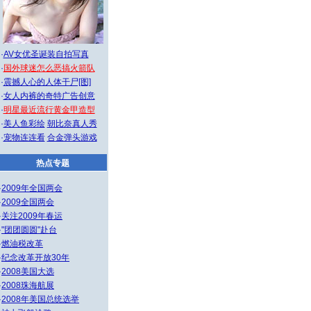
·
AV女优圣诞装自拍写真
·
国外球迷怎么恶搞火箭队
·
震撼人心的人体干尸[图]
·
女人内裤的奇特广告创意
·
明星最近流行黄金甲造型
·
美人鱼彩绘
朝比奈真人秀
·
宠物连连看
合金弹头游戏
热点专题
·
2009年全国两会
·
2009全国两会
·
关注2009年春运
·
"团团圆圆"赴台
·
燃油税改革
·
纪念改革开放30年
·
2008美国大选
·
2008珠海航展
·
2008年美国总统选举